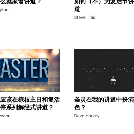
么就家谱讲道？
如何（不）为复活节讲
道
ayton
Steve Tillis
应该在棕枝主日和复活
圣灵在我的讲道中扮演
停系列解经式讲道？
色？
Newton
Dave Harvey