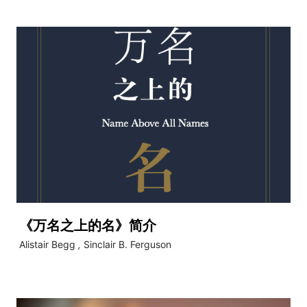
《万名之上的名》简介
video
Alistair Begg
,
Sinclair B. Ferguson