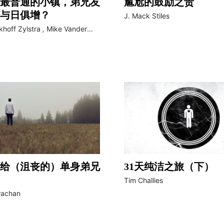
最普通的小镇，弟兄友
尴尬的鼓励之责
与日俱增？
J. Mack Stiles
khoff Zylstra
,
Mike Vander
给（沮丧的）单身弟兄
31天纯洁之旅（下）
Tim Challies
rachan