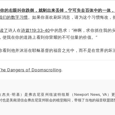
是你的右眼叫你跌倒，就剜出来丢掉，宁可失去百体中的一体，
我们的数字习惯
。如果你喜欢刷坏消息，请为这个习惯悔改，
读了
诗人在
诗篇119:33-40
中的恳求：“神啊，求你抓住我的
，使我在你的道路上看到你荣耀的不可估量的价值。”
你看到他并沐浴在耶稣基督的福音之光中，而不是在世界的坏
The Dangers of Doomscrolling
.
（杰夫·明基）是弗吉尼亚州纽波特纽斯（Newport News, VA）更新
，同时也是美南浸信会弗吉尼亚州联会的植堂顾问，带领了当地的福音联盟团