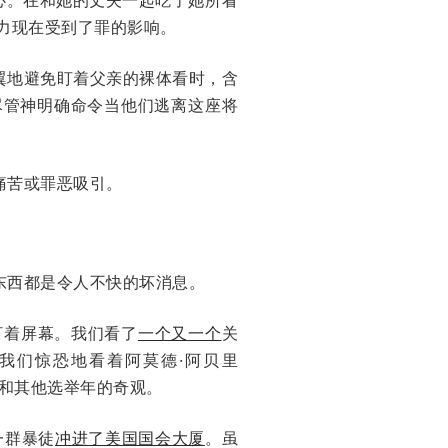
力现在受到了罪的影响。
翼地避免盯着父亲的裸体看时，含
尽管神明确命令当他们逃离这座将
痛苦或罪恶吸引。
东西都是令人不快的坏消息。
盯着屏幕。我们看了
一个又一个
关
我们惊恐地看着阿莫德·阿贝里
的辩论和其他选举年的奇观。
一群暴徒
冲进了美国国会大厦
。虽