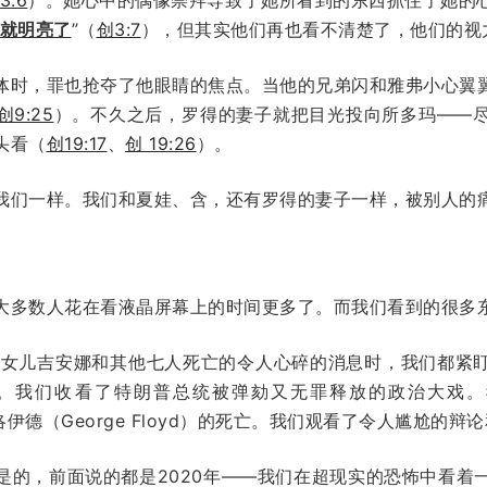
就明亮了
”（
创3:7
），但其实他们再也看不清楚了，他们的视
体时，罪也抢夺了他眼睛的焦点。当他的兄弟闪和雅弗小心翼
创9:25
）。不久之后，罗得的妻子就把目光投向所多玛——
头看（
创19:17
、
创 19:26
）。
我们一样。我们和夏娃、含，还有罗得的妻子一样，被别人的
大多数人花在看液晶屏幕上的时间更多了。而我们看到的很多
的女儿吉安娜和其他七人死亡的令人心碎的消息时，我们都紧
。我们收看了特朗普总统被弹劾又无罪释放的政治大戏。
治·弗洛伊德（George Floyd）的死亡。我们观看了令人尴尬
是的，前面说的都是2020年——我们在超现实的恐怖中看着