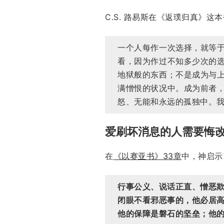
C.S. 路易斯在《返璞归真》这
一个人每作一次选择，就等
看，因为作过不知多少次的
地狱般的东西；不是成为与
满憎恨的状况中。成为前者
怒、无能和永远的孤独中。
爱刷坏消息的人需要悔
在
《以赛亚书》33章
中，神启示
行事公义、说话正直、憎恶
闭眼不看邪恶事的，他必居
他的保障是磐石的坚垒；他