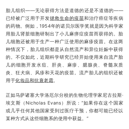
胎儿组织——无论获得方法是道德的还是不道德的——
已经被广泛用于开发
拯救生命的疫苗
和治疗癌症等疾病
的药物。例如，1954年的诺贝尔医学奖就是因为科学家
用胎儿肾脏细胞研制出了小儿麻痹症疫苗而获得的。胎
儿细胞还被用于生产一种广泛使用的麻疹疫苗。在这两
种情况下，胎儿组织都是从自然流产和异位妊娠中获得
的。不仅如此，近期科学研究已经开始使用来自流产胎
儿的细胞开发水痘、肝炎、麻疹、腮腺炎、脊髓灰质
炎、狂犬病、风疹和天花的疫苗。流产胎儿的组织还被
用于
化妆品和抗衰老霜
。
正如马萨诸塞大学洛厄尔分校的生物伦理学家尼古拉斯·
埃文斯（Nicholas Evans）所说：“如果你在这个国家
或几乎任何其他国家受到过医疗干预，你都可能已经以
某种方式从这些细胞系的使用中获益。”