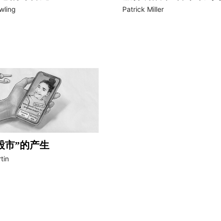
wling
Patrick Miller
股市”的产生
tin