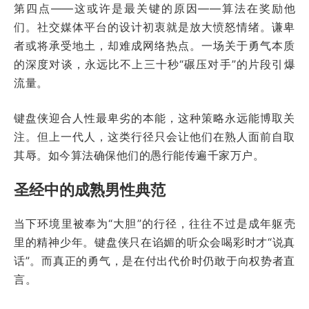
第四点——这或许是最关键的原因——算法在奖励他
们。社交媒体平台的设计初衷就是放大愤怒情绪。谦卑
者或将承受地土，却难成网络热点。一场关于勇气本质
的深度对谈，永远比不上三十秒“碾压对手”的片段引爆
流量。
键盘侠迎合人性最卑劣的本能，这种策略永远能博取关
注。但上一代人，这类行径只会让他们在熟人面前自取
其辱。如今算法确保他们的愚行能传遍千家万户。
圣经中的成熟男性典范
当下环境里被奉为“大胆”的行径，往往不过是成年躯壳
里的精神少年。键盘侠只在谄媚的听众会喝彩时才“说真
话”。而真正的勇气，是在付出代价时仍敢于向权势者直
言。