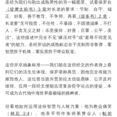
圣经为我们勾勒出成熟男性的另一幅图景。试看保罗在
《提摩太前书》3 章
对长老的要求：节制、自守、端
正、好客、善于教导、不争辩。再看
《提多书》2 章
，
长老要“无可指责，不任性，不暴躁，不因酒滋事，不打
人，不贪无义之财；乐意接待，好善，庄重，公平，圣
洁”。这些描述中完全不见“碾压对手”或“羞辱不同意见
者”的能力。圣经所说的成熟标志在于克制而非鲁莽，重
智慧胜于机锋，重实质胜于哗众取宠。
这些并非抽象标准——我们能在这些经文的作者身上看
到它们的活生生体现。保罗堪称典范，因他完全有能力
摧毁他人。这位曾当面斥责加拉太信徒愚昧、公开反对
彼得、仅用一段经文便能击溃复杂哲学论点的使徒，本
可成为古代地中海世界最极端的挑衅者。
但看他如何运用这份智慧与人格力量：他为教会痛哭
（
林后 2:4
）。他亲手劳作免得累赘众人（
帖前