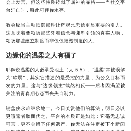
会上发言。但这些特质铸就了属神的品格——当社交平
台消亡时，唯此可伴你永存。
教会应当主动抵御那种让奇观比忠信更显重要的引力。
这意味着要颂扬那些凭着信念与谦卑引领的真实人物，
颂扬那些建立制度而非仅仅摧毁制度的人。
边缘化的温柔之人有福了
耶稣说温柔的人必承受地土（
太 5:5
）。“温柔”常被误解
为“软弱”，其实它描述的是受控的力量，为公义目标而
发的力量。这与“边缘领主”截然相反——后者因渴望被
关注的青春期心态而丧失自制力。
键盘侠永难继承地土。今日奖赏他们的算法，明日必以
更喧嚣者取而代之。平台的本质正是如此：它毫无忠诚
可言，更不会留下任何遗产。你无法在注定被下个新闻