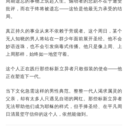
周期遗忘的事物上筑起人生。煽动者的悲剧不在于遭受
批评，而在于终将被遗忘——这恰是他最无力承受的结
局。
真正持久的事业从来不依赖于旁观者。这个周日，某个
无人知晓的男人将站在一群少年面前展开圣经。他不会
妙语连珠，也不会引发病毒式传播。他只是像上周、上
上周那样，始终如一地坚守着。
这个人正在践行那些标新立异者只敢假装的使命——他
正在塑造下一代。
当下文化急需这样的男性典范。整整一代人渴求属灵的
父亲，却有太多人只遇见自诩的网红。那些标新立异者
无法帮助他们成为耶稣的样式，但手捧圣经、在平凡周
日清晨坚守信仰的这个人，依然能做到。