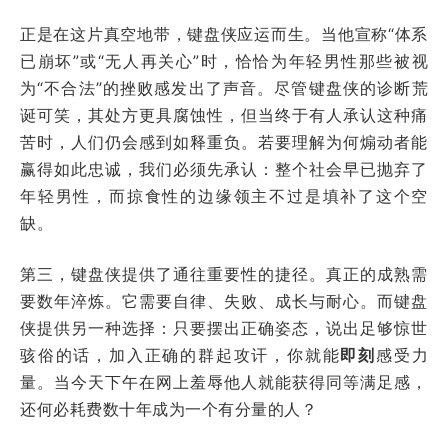
正是在这片真空地带，键盘侠应运而生。当他宣称“体系
已崩坏”或“无人再关心”时，恰恰为年轻男性那些被视
为“不合法”的挫败感发出了声音。尽管键盘侠的诊断荒
诞可笑，其处方更具腐蚀性，但当终于有人承认这种痛
苦时，人们仍会感到如释重负。若要理解为何煽动者能
赢得如此忠诚，我们必须先承认：整个社会早已抛弃了
年轻男性，而掠食性的边缘领主不过是填补了这个空
缺。
第三，键盘侠提供了通往重要性的捷径。真正的成熟需
要数年淬炼。它需要自律、失败、成长与耐心。而键盘
侠提供另一种选择：只要摆出正确姿态，说出足够惊世
骇俗的话，加入正确的群起攻讦，你就能
即刻
感受力
量。当今天下午在网上羞辱他人就能获得同等满足感，
还何必耗费数十年成为一个有分量的人？