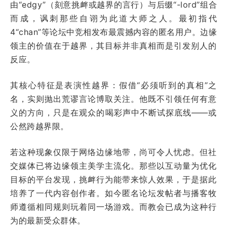
由“edgy”（刻意挑衅或越界的言行）与后缀“-lord”组合
而成，讽刺那些自诩为此道大师之人。最初指代
4“chan”等论坛中竞相发布最震撼内容的匿名用户。边缘
领主的价值在于越界，其目标并非真相而是引发别人的
反应。
其核心特征是表演性越界：假借“必须听到的真相”之
名，实则抛出荒谬言论博取关注。他既不引领任何有意
义的方向，只是在观众的喝彩声中不断试探底线——或
公然跨越界限。
若这种现象仅限于网络边缘地带，尚可令人忧虑。但社
交媒体已将边缘领主美学主流化。那些以互动量为优化
目标的平台发现，挑衅行为能带来惊人效果，于是据此
培养了一代内容创作者。如今匿名论坛发帖者与播客牧
师遵循相同规则玩着同一场游戏。而教会已成为这种行
为的最新受众群体。