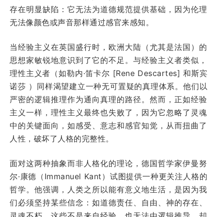
存在明显缺陷：它无法为道德规范提供基础，因为伦理
无法像颜色或声音那样通过感官来感知。
当经验主义在英国盛行时，欧洲大陆（尤其是法国）的
思想家敏锐地意识到了它的不足。与经验主义者类似，
理性主义者（如勒内·笛卡尔 [Rene Descartes] 和斯宾
诺莎 ）同样渴望建立一种无可置疑的真理体系。他们以
严密的逻辑推理作为通向真理的路径。然而，正如经验
主义一样，理性主义最终也失败了，因为它忽略了灵魂
中的关键面向，如感受、意志和感官知觉，从而扭曲了
人性，破坏了人格的完整性。
面对这两种抽象而非人格化的理论，德国哲学家伊曼努
尔·康德（Immanuel Kant）试图提供一种更关注人格的
哲学。他强调，人类之所以能有意义地生活，是因为我
们必须坚持某些信念：如道德责任、自由、神的存在、
灵魂不朽。这些不是来自经验，也无法由逻辑推导，却