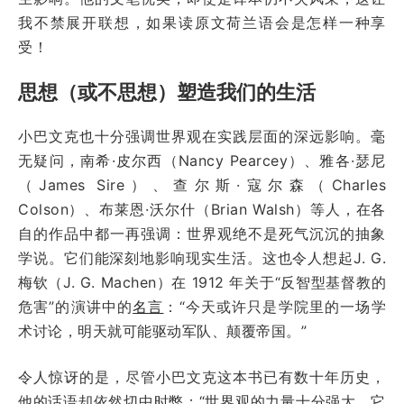
我不禁展开联想，如果读原文荷兰语会是怎样一种享
受！
思想（或不思想）塑造我们的生活
小巴文克也十分强调世界观在实践层面的深远影响。毫
无疑问，南希·皮尔西（Nancy Pearcey）、雅各·瑟尼
（James Sire）、查尔斯·寇尔森（Charles
Colson）、布莱恩·沃尔什（Brian Walsh）等人，在各
自的作品中都一再强调：世界观绝不是死气沉沉的抽象
学说。它们能深刻地影响现实生活。这也令人想起J. G.
梅钦（J. G. Machen）在 1912 年关于“反智型基督教的
危害”的演讲中的
名言
：“今天或许只是学院里的一场学
术讨论，明天就可能驱动军队、颠覆帝国。”
令人惊讶的是，尽管小巴文克这本书已有数十年历史，
他的话语却依然切中时弊：“世界观的力量十分强大，它