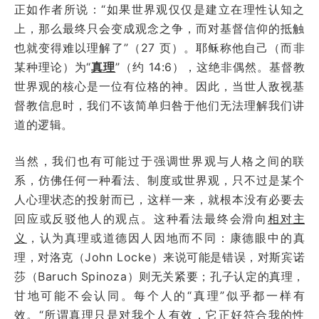
正如作者所说：“如果世界观仅仅是建立在理性认知之
上，那么最终只会变成观念之争，而对基督信仰的抵触
也就变得难以理解了”（27 页）。耶稣称他自己（而非
某种理论）为“
真理
”（约 14:6），这绝非偶然。基督教
世界观的核心是一位有位格的神。因此，当世人敌视基
督教信息时，我们不该简单归咎于他们无法理解我们讲
道的逻辑。
当然，我们也有可能过于强调世界观与人格之间的联
系，仿佛任何一种看法、制度或世界观，只不过是某个
人心理状态的投射而已，这样一来，就根本没有必要去
回应或反驳他人的观点。这种看法最终会滑向
相对主
义
，认为真理或道德因人因地而不同：康德眼中的真
理，对洛克（John Locke）来说可能是错误，对斯宾诺
莎（Baruch Spinoza）则无关紧要；孔子认定的真理，
甘地可能不会认同。每个人的“真理”似乎都一样有
效。“所谓真理只是对我个人有效，它正好符合我的性