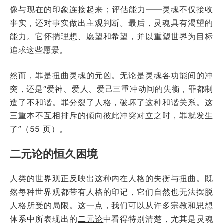
像与现在的印象连接起来；评估能力——灵魂不仅接收
事实，还对事实做出主观判断。最后，灵魂具有渴望的
能力。它怀揣理想、愿望和希望，并以重塑世界为目标
追求这些愿景。
然而，罪是扭曲灵魂的元凶。无论是灵魂各功能间的冲
突，还是“爱神、爱人、爱己三重冲动间的失衡，罪都制
造了不和谐。罪分裂了人格，破坏了这种和谐关系。这
三重本不互相排斥的倾向彼此冲突对立之时，罪就发生
了”（55 页）。
二元论的恒久困境
人类的世界观正反映出这种内在人格的失衡与扭曲。既
然每种世界观都带有人格的印记，它们自然也无法摆脱
人格所受的局限。这一点，我们可以从许多宗教和思想
体系中所表现出的
二元论
中看得特别清楚，尤其是灵魂