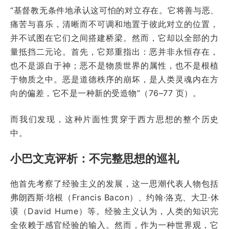
“基督教无条件地承认这可怕的对立存在。它将善与恶、
痛苦与喜乐，清晰而不可调和地置于彼此对立的位置，
并不试图在它们之间搭建桥梁。然而，它却以全部的力
量抵挡二元论。首先，它郑重指出：恶并非永恒存在，
也不是源自于神；恶不是物质世界的属性，也不是根植
于物质之中。恶是道德秩序的崩坏，是人类灵魂内在方
向的偏差，它不是一种新的受造物”（76–77 页）。
而我们发现，这种片面性贯穿于西方思想的整个历史
中。
小巴文克评析：不完整思想的巡礼
他首先考察了经验主义的发展，这一思潮代表人物包括
弗朗西斯·培根（Francis Bacon）、约翰·洛克、大卫·休
谟（David Hume）等。经验主义认为，人类的知识完
全依赖于感官经验的输入。然而，作为一种世界观，它