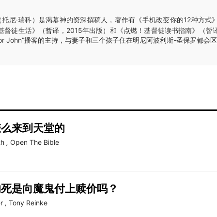
（托尼·瑞科）是渴慕神的资深撰稿人，著作有《手机改变你的12种方式》
基督徒生活》（暂译，2015年出版）和《点燃！基督徒读书指南》（暂译
astor John”播客的主持，与妻子和三个孩子住在明尼阿波利斯-圣保罗都会
怎么来到天堂的
th
,
Open The Bible
的死是向魔鬼付上赎价吗？
r
,
Tony Reinke