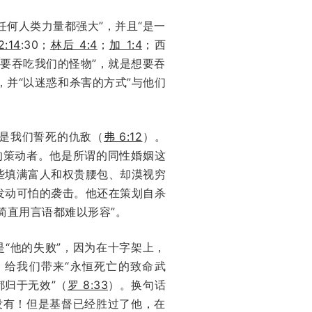
任何人类力量都强大”，并且“是一
2:14
:30；
林后 4:4
；
加 1:4
；西
想要吞吃我们的怪物”，就是想要吞
，并“以迷惑和杀害的方式”与他们
他是我们誓死的仇敌（
弗 6:12
）。
的策动者。他是所谓的同性婚姻这
些填满富人和权贵腰包、却漠视穷
发动可怕的袭击。他还在策划自杀
简直用言语都难以形容”。
是“他的失败”，因为在十字架上，
”、给我们带来“永恒死亡的致命武
都归于无效”（
罗 8:33
）。换句话
没有！但是基督已经胜过了他，在