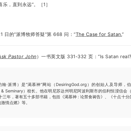
乐，直到永远”。［1］
21 日
的“派博牧师答疑”第
668
问：
“
The Case for Satan.
”
Ask Pastor John
）一书英文版 331-332 页：“Is Satan real?
翰·派博）是“渴慕神”网站（DesiringGod.org）的创始人及导师
llege & Seminary）校长。他在明尼苏达州明尼阿波利斯市的伯利恒浸信会（Beth
师三十三年，著有五十多部书籍，包括《渴慕神 : 论禁食祷告》、《十点十
的激情点燃》等。