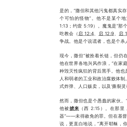
是的，“撒但和其他污鬼都真实存
个可怕的怪物”。他不是某个
1:13；约壹 5:19）。魔
吃教会（
启 12:4
、
启 12:9
、
启 1
争战。他是个说谎者，也是个杀
现今，撒但“被拴着长链，但仍
他在世界各地兴风作浪，“在家
种毁灭性疯狂的背后黑手。他也
人和弱者的工业和政治腐败体制
式炸弹、人口贩卖，以及‘撕裂灵
然而，撒但也是个愚蠢的家伙。“
他被
掳来
（西 2:15）。在
器”——未得赦免的罪。但在基
说，更直白地说，“离开耶稣，