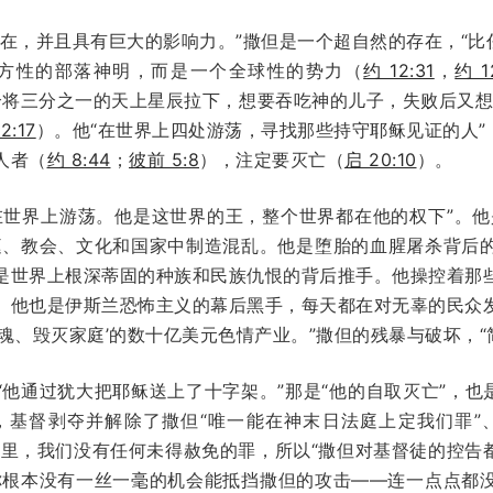
在，并且具有巨大的影响力。”撒但是一个超自然的存在，“比
地方性的部落神明，而是一个全球性的势力（
约 12:31
，
约 1
鬼是“那个将三分之一的天上星辰拉下，想要吞吃神的儿子，失败后又
2:17
）。他“在世界上四处游荡，寻找那些持守耶稣见证的人”
人者（
约 8:44
；
彼前 5:8
），注定要灭亡（
启 20:10
）。
在世界上游荡。他是这世界的王，整个世界都在他的权下”。
庭、教会、文化和国家中制造混乱。他是堕胎的血腥屠杀背后
是世界上根深蒂固的种族和民族仇恨的背后推手。他操控着那
。他也是伊斯兰恐怖主义的幕后黑手，每天都在对无辜的民众
魂、毁灭家庭’的数十亿美元色情产业。”撒但的残暴与破坏，“
他通过犹大把耶稣送上了十字架。”那是“他的自取灭亡”，也
那里，基督剥夺并解除了撒但“唯一能在神末日法庭上定我们罪
督里，我们没有任何未得赦免的罪，所以“撒但对基督徒的控告
你根本没有一丝一毫的机会能抵挡撒但的攻击——连一点点都