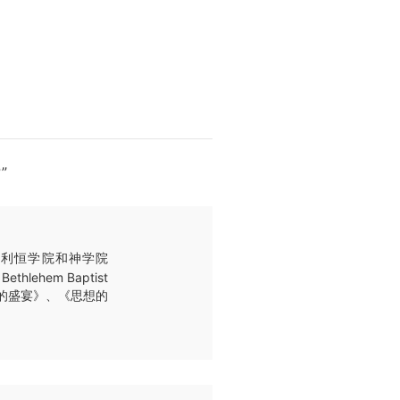
”
，伯利恒学院和神学院
lehem Baptist
分的盛宴》、《思想的