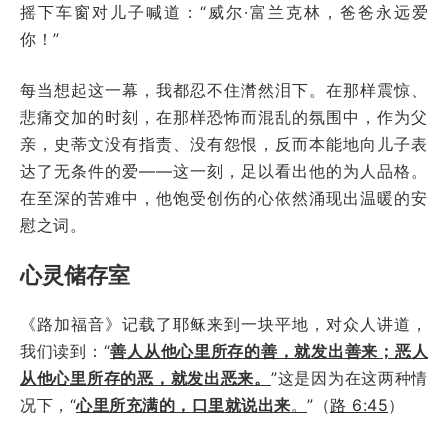
摇下车窗对儿子喊道：“威尔·富兰克林，爸爸永远爱
你！”
每当想起这一幕，我都忍不住潸然泪下。在那样震惊、
悲痛交加的时刻，在那样恐怖而混乱的氛围中，作为父
亲，史蒂文没有指责、没有怨恨，反而本能地向儿子表
达了无条件的爱——这一刻，足以看出他的为人品格。
在至深的苦难中，他饱受创伤的心依然涌现出温暖的安
慰之词。
心灵储存室
《路加福音》记载了耶稣来到一块平地，对众人讲道，
我们读到：“
善人从他心里所存的善，就发出善来；恶人
从他心里所存的恶，就发出恶来。
”这是因为在这两种情
况下，“
心里所充满的，
口里就说出来
。
”（
路 6:45
）