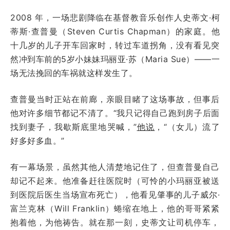
2008 年，一场悲剧降临在基督教音乐创作人史蒂文·柯
蒂斯·查普曼（Steven Curtis Chapman）的家庭。他
十几岁的儿子开车回家时，转过车道拐角，没有看见突
然冲到车前的5岁小妹妹玛丽亚·苏（Maria Sue）——一
场无法挽回的车祸就这样发生了。
查普曼当时正站在前廊，亲眼目睹了这场事故，但事后
他对许多细节都记不清了。“我只记得自己跑到房子后面
找到妻子，我歇斯底里地哭喊，”
他说
，“（女儿）流了
好多好多血。”
有一幕场景，虽然其他人清楚地记住了，但查普曼自己
却记不起来。他准备赶往医院时（可怜的小玛丽亚被送
到医院后医生当场宣布死亡），他看见肇事的儿子威尔·
富兰克林（Will Franklin）蜷缩在地上，他的哥哥紧紧
抱着他，为他祷告。就在那一刻，史蒂文让司机停车，