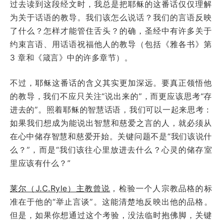
过去读到这段经文时，我总是把耶稣的这番话仅仅理解
为关于话语的教导。我们该怎么说话？我们的言语反映
了什么？怎样才能管住舌头？的确，圣经中有许多关于
约束言语、用话语祝福他人的教导（包括《雅各书》第
3 章和《箴言》中的许多章节）。
不过，耶稣这番话的含义其实更加深远。要真正领悟他
的教导，我们不应只关注“说出来的”，而更应该思考“存
进去的”。照着耶稣的智慧话语，我们可以一起来思考：
如果我们想成为能说出智慧和慈爱之言的人，就必须从
在心中储存智慧和慈爱开始。关键问题不是“我们该说什
么？”，而是“我们该往心里放进去什么？心灵的储存室
里应该有什么？”
莱尔（J.C.Ryle）主教曾说
，检验一个人宗教品格的标
准在于他的“举止言谈”。这能清楚地反映出他的品格。
但是，如果你想通过这个考验，没法临时抱佛脚，关键