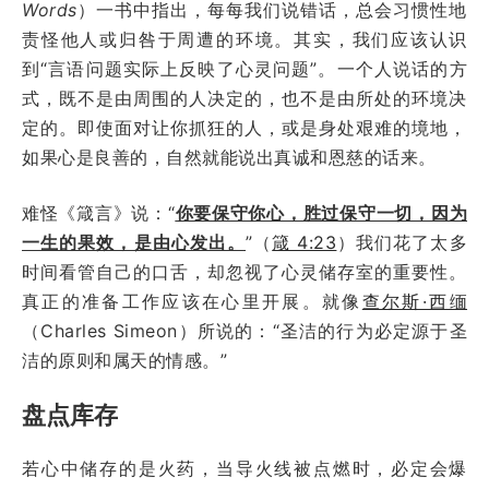
Words
）一书中指出，每每我们说错话，总会习惯性地
责怪他人或归咎于周遭的环境。其实，我们应该认识
到“言语问题实际上反映了心灵问题”。一个人说话的方
式，既不是由周围的人决定的，也不是由所处的环境决
定的。即使面对让你抓狂的人，或是身处艰难的境地，
如果心是良善的，自然就能说出真诚和恩慈的话来。
难怪《箴言》说：“
你要保守你心，胜过保守一切，因为
一生的果效，是由心发出。
”（
箴 4:23
）我们花了太多
时间看管自己的口舌，却忽视了心灵储存室的重要性。
真正的准备工作应该在心里开展。就像
查尔斯·西缅
（Charles Simeon）所说的：“圣洁的行为必定源于圣
洁的原则和属天的情感。”
盘点库存
若心中储存的是火药，当导火线被点燃时，必定会爆