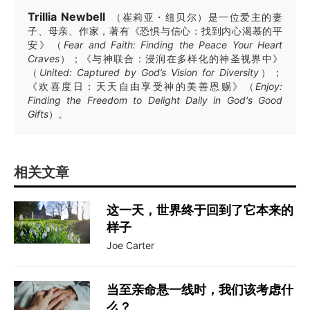
Trillia Newbell
（崔莉亚・纽贝尔）是一位爱主的妻
子、母亲、作家，著有《恐惧与信心：找到内心渴慕的平
安》（
Fear and Faith: Finding the Peace Your Heart
Craves
）；《与神联合：浸润在多样化的神圣视界中》
（
United: Captured by God’s Vision for Diversity
）；
《欢喜度日：天天自由享受神的美善恩赐》（
Enjoy:
Finding the Freedom to Delight Daily in God's Good
Gifts
）。
相关文章
这一天，世界终于回到了它本来的
样子
Joe Carter
当至亲命悬一线时，我们该考虑什
么？