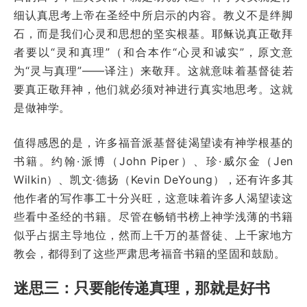
细认真思考上帝在圣经中所启示的内容。教义不是绊脚
石，而是我们心灵和思想的坚实根基。耶稣说真正敬拜
者要以“灵和真理”（和合本作“心灵和诚实”，原文意
为“灵与真理”——译注）来敬拜。这就意味着基督徒若
要真正敬拜神，他们就必须对神进行真实地思考。这就
是做神学。
值得感恩的是，许多福音派基督徒渴望读有神学根基的
书籍。约翰·派博（John Piper）、珍·威尔金（Jen
Wilkin）、凯文·德扬（Kevin DeYoung），还有许多其
他作者的写作事工十分兴旺，这意味着许多人渴望读这
些看中圣经的书籍。尽管在畅销书榜上神学浅薄的书籍
似乎占据主导地位，然而上千万的基督徒、上千家地方
教会，都得到了这些严肃思考福音书籍的坚固和鼓励。
迷思三：只要能传递真理，那就是好书