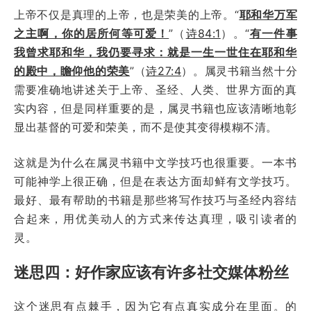
上帝不仅是真理的上帝，也是荣美的上帝。“
耶和华万军
之主啊，你的居所何等可爱！
”（
诗84:1
）。“
有一件事
我曾求耶和华，我仍要寻求：就是一生一世住在耶和华
的殿中，瞻仰他的荣美
”（
诗27:4
）。属灵书籍当然十分
需要准确地讲述关于上帝、圣经、人类、世界方面的真
实内容，但是同样重要的是，属灵书籍也应该清晰地彰
显出基督的可爱和荣美，而不是使其变得模糊不清。
这就是为什么在属灵书籍中文学技巧也很重要。一本书
可能神学上很正确，但是在表达方面却鲜有文学技巧。
最好、最有帮助的书籍是那些将写作技巧与圣经内容结
合起来，用优美动人的方式来传达真理，吸引读者的
灵。
迷思四：好作家应该有许多社交媒体粉丝
这个迷思有点棘手，因为它有点真实成分在里面。的