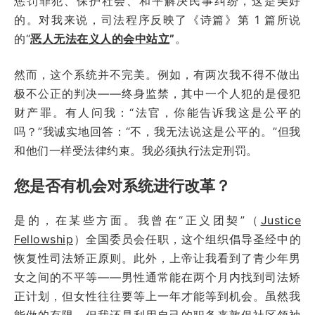
惩罚罪犯、保护社会、和平解决民事纠纷，这是美好
的。对我来说，司法程序反映了《诗篇》第 1 篇所说
的“
恶人无法在义人的会中站立
”
。
然而，这个系统并不完美。例如，有两次我不得不做出
极不公正的判决——终身监禁，其中一个人犯的是侵犯
财产罪。有人问我：“法官，你能告诉我这是公平的
吗？”我诚实地回答：“不，我无法说这是公平的。”但我
和他们一样受法律约束。我必须执行法定刑罚。
您是否有机会对系统进行改革？
是的，在某些方面。我曾在“正义团契”（
Justice
Fellowship
）全国委员会任职，这个组织倡导圣经中的
恢复性司法矫正原则。此外，上帝让我看到了青少年男
女之间的不平等——男性通常能在两个月内找到司法矫
正计划，但女性往往要等上一年才能等到机会。虽然我
能做的有限，但我还是利用自己的职务来敦促社区领袖