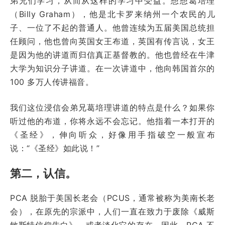
弟兄们学习，从而从这样的学习中受益。想想葛培理
（Billy Graham），他是北卡罗来纳州一个农民的儿
子、一位了不起的普通人。他曾连续为五届美国总统担
任顾问，他也曾向英国女王布道，英国有传言说，女王
是因为他的讲道而归信真正基督教的。他也曾经在牛津
大学为知识分子讲道。在一次讲道中，他向韩国首尔的
100 多万人传讲福音。
我们这位浸信会弟兄葛培理讲道的特点是什么？如果你
听过他的布道，你将永远不会忘记。他指着一本打开的
《圣经》，伸向听众，好像用手指破空一般宣布
说：“《圣经》如此说！”
第二，认信。
PCA 脱胎于美国长老会（PCUS，通常被称为美南长老
会），在原先的宗派中，人们一直在致力于废除《威斯
敏斯特信仰告白》，或者淡化它的存在。因此，PCA 不