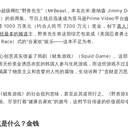
uTube超级网红“野兽先生”（MrBeast，本名吉米·唐纳森 Jimmy
es）的前两集。节目上线后迅速成为亚马逊Prime Video平台
揽 1000 万美元（约合人民币 7200 万元）奖金，创下
真人
丝最多的频道
主，野兽先生将这部综艺包装成《美国忍者勇士》（Amer
ng Race）式的“合家欢”娱乐——这本不足为奇。
心创意其实借鉴了韩剧《鱿鱼游戏》（
Squid Game
）。这部
用天价奖金诱惑赤贫的韩国人参与生死游戏，而这些游戏不过
揭露了物质主义和贪婪对人性的腐蚀，生动诠释了“贪财是万恶
《鱿鱼游戏》的社会批判意味，甚至反其道而行之。《野兽游
扬。尽管打着“健康合家欢”的旗号，这档节目传递的价值观却
。
点是什么？金钱