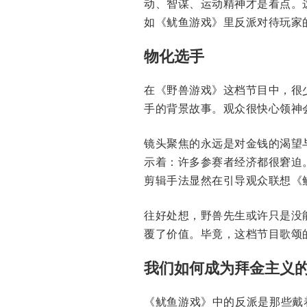
动、智谋、运动精神才是看点。
如《鱿鱼游戏》里反派对待玩
物化选手
在《野兽游戏》这档节目中，很
手的背景故事。观众很快心领神会
镜头聚焦的永远是对金钱的渴望
示着：许多参赛者经济都很窘迫
剪辑手法显然在引导观众联想《
往好处想，野兽先生或许只是没
覆了价值。毕竟，这档节目歌颂
我们如何成为拜金主义
《鱿鱼游戏》中的反派是那些戴