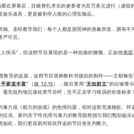
们隐匿在屏幕后，目睹挣扎求生的参赛者为百万美元进行（虚假
是娱乐道具，更是被剥夺人格的心理实验品。
而驰。圣经教导我们：每个人都是按照神的形象所造，拥有不
尊严可言。
让人快乐”，但这档节目展现的是一种扭曲的慷慨。正如他
形容
督教导的反面，这档节目堪称教科书级别的制作——主耶稣告
在乎家道丰富
”
（
路 12:15
），随后更用“
无知财主
”的比喻警示
）毫无批判地沉迷此类节目时，岂不正在学习错误的价值标准
的暴力或《权力的游戏》的色情问题，却对这部充满物欲、拜
的征兆。新约关于性伦理与暴力的教导固然指引我们甄别娱乐内
因如此，我们更容易对鼓吹拜金的节目丧失判断力。