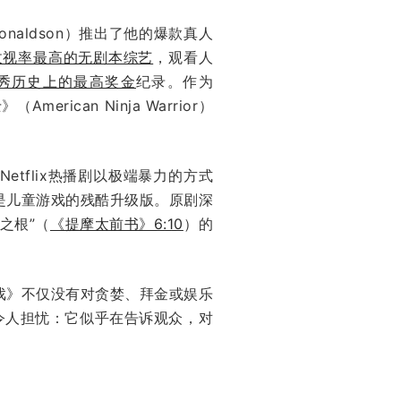
 Donaldson）推出了他的爆款真人
收视率最高的无剧本综艺
，观看人
秀历史上的最高奖金
纪录。作为
ican Ninja Warrior）
Netflix热播剧以极端暴力的方式
是儿童游戏的残酷升级版。原剧深
之根”（
《提摩太前书》6:10
）的
戏》不仅没有对贪婪、拜金或娱乐
令人担忧：它似乎在告诉观众，对