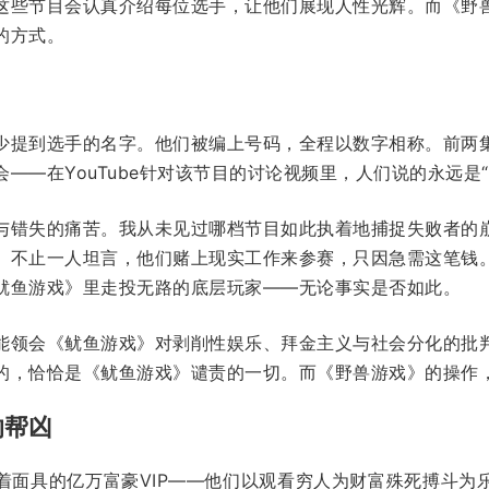
这些节目会认真介绍每位选手，让他们展现人性光辉。而《野
家的方式。
少提到选手的名字。他们被编上号码，全程以数字相称。前两
——在YouTube针对该节目的讨论视频里，人们说的永远是“
与错失的痛苦。我从未见过哪档节目如此执着地捕捉失败者的
。不止一人坦言，他们赌上现实工作来参赛，只因急需这笔钱
鱿鱼游戏》里走投无路的底层玩家——无论事实是否如此。
能领会《鱿鱼游戏》对剥削性娱乐、拜金主义与社会分化的批
的，恰恰是《鱿鱼游戏》谴责的一切。而《野兽游戏》的操作
的帮凶
着面具的亿万富豪VIP——他们以观看穷人为财富殊死搏斗为