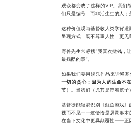
观众都变成了这样的VIP。我
们只是编号，而非活生生的人；
这种价值观与基督教人类学背道
呈现方式，既不尊重人性，更无
野兽先生常标榜“我喜欢撒钱，
最残酷的事”。
如果我们要用娱乐作品来诠释基
一切的贪心；因为人的生命不
节）。当我们（尤其是带着孩子
基督徒能轻易识别《鱿鱼游戏》
视而不见——这恰恰是属灵麻木
在当下文化中更具颠覆性——正