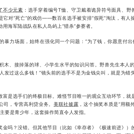
”了不少元素
：选手穿着编号T恤、守卫戴着诡异符号面具、野兽先
是它对“死亡”的戏仿——数百名选手被安排“假死”淘汰，有人
动用海军陆战队在私人岛屿上“猎杀”参赛者。
的暴力场面，始终在强化同一个问题：“为了钱，你愿意付出
积木、接掉落的球、小学生水平的知识问答。野兽先生本人
来没人发过这么多钱！”镜头前的选手不是为金钱尖叫，就是为错
。
致富是选手们的终极目标。难怪节目唯一的观众互动环节，就
公司，专营高利贷业务。
美联社披露
，这个抽奖本质是“用额
众主要是青少年，这套操作简直令人发指。
奖金吗？没错。但其他节目（比如《幸存者》《极速前进》）