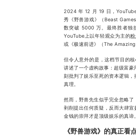
2024 年 12 月 19 日，Yo
秀《野兽游戏》（Beast Gam
数突破 5000 万。最终胜者独
YouTube上以年轻观众为主的
粉
或《极速前进》（The Amazi
但令人意外的是，这档节目的核
讲述了一个虚构故事：超级富豪
刻批判了娱乐至死的资本逻辑，
真理。
然而，野兽先生似乎完全忽略了
剥削提出任何质疑，反而大肆宣
金钱的崇拜才是顶级娱乐的真谛
《野兽游戏》的真正看