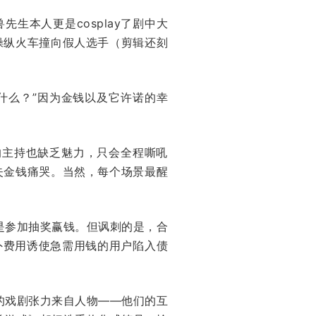
生本人更是cosplay了剧中大
操纵火车撞向假人选手（剪辑还刻
什么？”因为金钱以及它许诺的幸
的主持也缺乏魅力，只会全程嘶吼
失金钱痛哭。当然，每个场景最醒
是参加抽奖赢钱。但讽刺的是，合
外费用诱使急需用钱的用户陷入债
的戏剧张力来自人物——他们的互