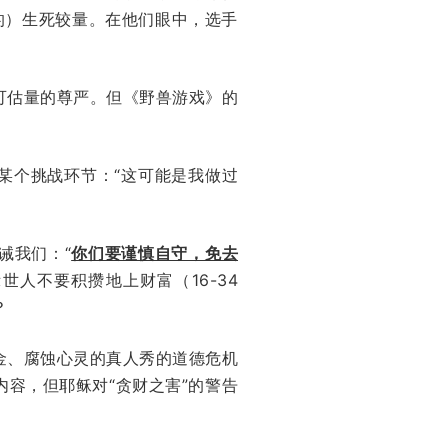
的）生死较量。在他们眼中，选手
可估量的尊严。但《野兽游戏》的
某个挑战环节：“这可能是我做过
诫我们：“
你们要谨慎自守，免去
世人不要积攒地上财富（16-34
？
金、腐蚀心灵的真人秀的道德危机
容，但耶稣对“贪财之害”的警告