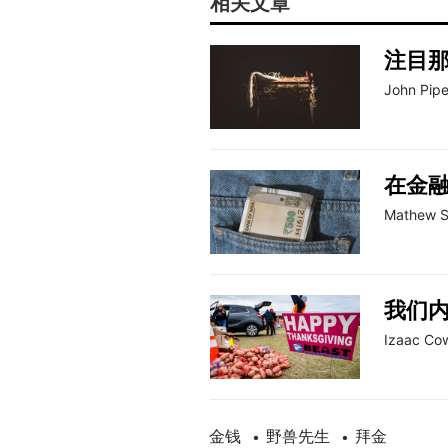
相关文章
注目
John Pipe
在金
Mathew S
我们
Izaac Cow
金钱
野兽先生
拜金
•
•