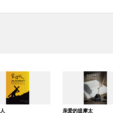
人
亲爱的提摩太