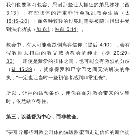
我们也要学习包容、忍耐那些让人抓狂的弟兄姊妹（西
3:13）；有些肢体的严重罪行会扰乱教会生活（
太
18:15–20
）；而各种较轻的过犯则需要被随时指出并受
到温柔劝诫（
加 6:1
；
帖前 5:14
）。
教会中，有人可能会跌倒离弃信仰（
提后 4:10
），会有
假教师以扭曲的教义威胁教会的纯正（
徒 20:29–
30
）；即使是蒙爱的肢体之间，也可能会有激烈的分歧
（
徒 15:39
），就像保罗和巴拿巴之间无法解决的争
执，“一定也让当时一些初信者感到非常沮丧”。
所以，让神的话预备你，使你在面对教会带来的失望
时，依然站立得住。
第三，以基督为中心，而非教会。
“要引导那些因教会群体的温暖甜蜜而走进信仰的新信徒