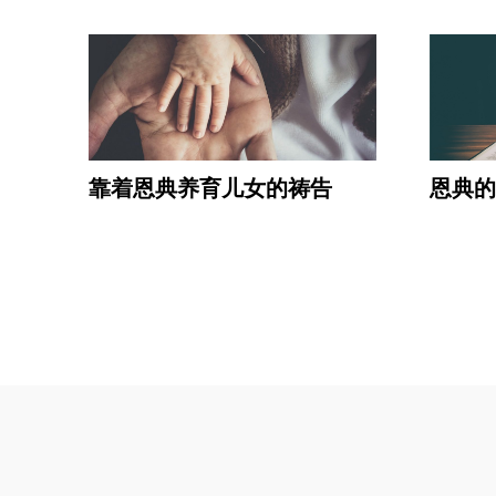
靠着恩典养育儿女的祷告
恩典的