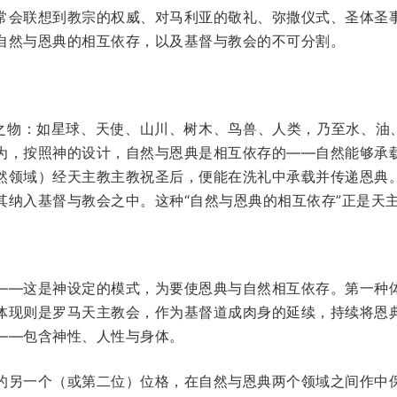
常会联想到教宗的权威、对马利亚的敬礼、弥撒仪式、圣体圣
自然与恩典的相互依存，以及基督与教会的不可分割。
造之物：如星球、天使、山川、树木、鸟兽、人类，乃至水、油、
为，按照神的设计，自然与恩典是相互依存的——自然能够承
然领域）经天主教主教祝圣后，便能在洗礼中承载并传递恩典
其纳入基督与教会之中。这种“自然与恩典的相互依存”正是天
——这是神设定的模式，为要使恩典与自然相互依存。第一种
体现则是罗马天主教会，作为基督道成肉身的延续，持续将恩
——包含神性、人性与身体。
的另一个（或第二位）位格，在自然与恩典两个领域之间作中