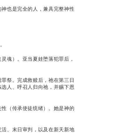
的神也是完全的人，兼具完整神性
。
（灵魂）。亚当夏娃堕落犯罪后，
赎罪祭。完成救赎后，祂在第三日
拣选人、呼召人归向祂，并赐下恩
徒性（传承使徒统绪）。她是神的
复活、末日审判，以及在新天新地