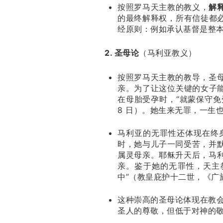
按照罗马天主教的教义，
解
的最终解释权，所有信徒都
经原则：例如承认基督是整
2. 圣母论
（马利亚教义）
按照罗马天主教的教导，圣
亲。为了让这位关键的女子
在母胎受孕时，“就蒙保守免
8 日）。她生来无罪，一生
马利亚的无罪性还体现在终
时，她与儿子一同受苦，并
属灵母亲。耶稣升天后，马
亲。鉴于她的无罪性，天主
中”（教皇庇护十二世，《广
这种崇高的圣母论体现在教会对马
圣人的尊敬，但低于对神的