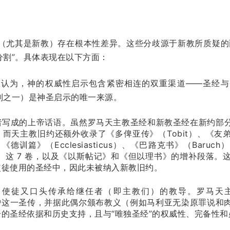
（尤其是新教）存在根本性差异。这些分歧源于新教所质疑的
分割”。具体表现在以下方面：
教认为，神的权威性启示包含紧密相连的双重渠道——圣经与
则之一）是神圣启示的唯一来源。
者写成的上帝话语。虽然罗马天主教圣经和新教圣经在新约部
，而天主教旧约还额外收录了《多俾亚传》（Tobit）、《友弟
on）、《德训篇》（Ecclesiasticus）、《巴路克书》（Ba
bees）这 7 卷，以及《以斯帖记》和《但以理书》的增补段落。这
使徒使用的圣经中，因此未被纳入新教旧约。
，使徒又口头传承给继任者（即主教们）的教导。罗马天
——来维护这一圣传，并据此偶尔颁布教义（例如马利亚无染原罪说
的圣经依据和历史支持，且与“唯独圣经”的权威性、完备性和