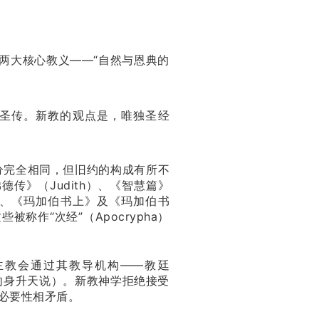
两大核心教义——“自然与恩典的
圣传。新教的观点是，唯独圣经
分完全相同，但旧约的构成有所不
德传》（Judith）、《智慧篇》
ruch）、《玛加伯书上》及《玛加伯书
些被称作“次经”（Apocrypha）
主教会通过其教导机构——教廷
和肉身升天说）。新教神学拒绝接受
必要性相矛盾。