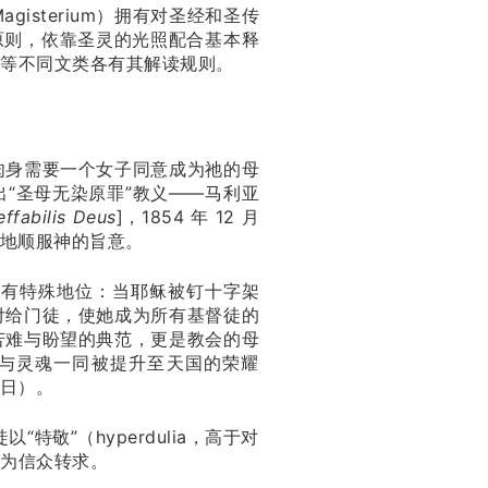
isterium）拥有对圣经和圣传
原则，依靠圣灵的光照配合基本释
等不同文类各有其解读规则。
肉身需要一个女子同意成为祂的母
“圣母无染原罪”教义——马利亚
effabilis Deus
]，1854 年 12 月
碍地顺服神的旨意。
中有特殊地位：当耶稣被钉十字架
付给门徒，使她成为所有基督徒的
苦难与盼望的典范，更是教会的母
体与灵魂一同被提升至天国的荣耀
1 日）。
敬”（hyperdulia，高于对
为信众转求。