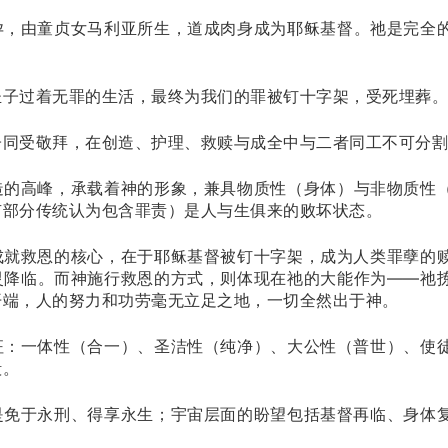
孕，由童贞女马利亚所生，道成肉身成为耶稣基督。祂是完全
圣子过着无罪的生活，最终为我们的罪被钉十字架，受死埋葬。
子同受敬拜，在创造、护理、救赎与成全中与二者同工不可分割
造的高峰，承载着神的形象，兼具物质性（身体）与非物质性
有部分传统认为包含罪责）是人与生俱来的败坏状态。
成就救恩的核心，在于耶稣基督被钉十字架，成为人类罪孽的
灵降临。而神施行救恩的方式，则体现在祂的大能作为——祂
开端，人的努力和功劳毫无立足之地，一切全然出于神。
征：一体性（合一）、圣洁性（纯净）、大公性（普世）、使
殿。
是免于永刑、得享永生；宇宙层面的盼望包括基督再临、身体