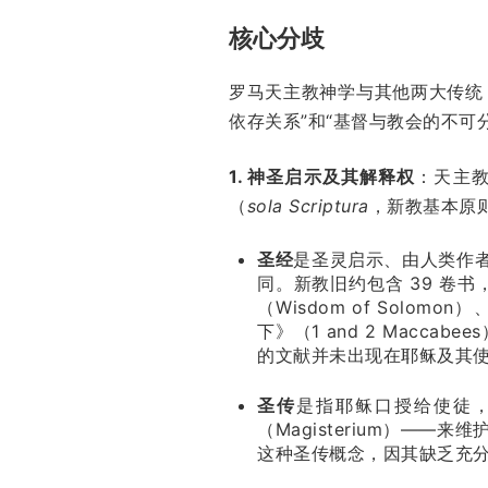
核心分歧
罗马天主教神学与其他两大传统
依存关系”和“基督与教会的不可
1. 神圣启示及其解释权
：天主
（
sola Scriptura
，新教基本原
圣经
是圣灵启示、由人类作
同。新教旧约包含 39 卷书
（Wisdom of Solom
下》（1 and 2 Macca
的文献并未出现在耶稣及其
圣传
是指耶稣口授给使徒
（Magisterium）
这种圣传概念，因其缺乏充分