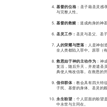
基督的位格
：圣子藉圣灵感
与完整人性。
基督的救赎
：道成肉身的神
圣灵工作：
圣灵与圣父、圣
人的荣耀与堕落
：人是神创
全人类都陷入罪中。原罪（
救恩始于神的主动作为
：神
复活，随后升天，并差遣圣
典使人悔改信靠。在救恩的
信仰群体
：教会具有四大特
子民、基督的身体、圣灵的
永生盼望
：个人层面的盼望
中永世与主同在。