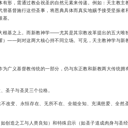
体有形，需通过教会祝圣的自然元素来传递。例如：天主教主
代替基督施行这些圣事，将恩典具体而真实地赐予接受坚振者
根基。
大根基之上。而新教神学——尤其是其宗教改革提出的五大唯
耀）——则对这两大核心持不同立场。可见，天主教神学与新
作为广义基督教传统的一部分，仍与东正教和新教两大传统拥
父、圣子与圣灵三个位格。
永不改变、永恒存在、无所不在、全能全知、充满慈爱、全然
（如创造之工与人类良知）和特殊启示（如圣子道成肉身与圣经