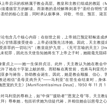
释
上帝启示的权柄属于教会高层。教皇和主教们组成的教廷（Mag
必须遵循官方的解读。而新教的圣经解释则基于“圣经自明性”
本圣经的核心主题，同时承认叙事体、诗歌、书信、预言、箴言
母论包含几个核心内容：在创世之前，上帝就已预定耶稣道成
能心甘情愿接受使命，上帝必须预先洁净她。因此，天主教提出
受原罪的一切玷污”（教皇庇护九世，《无可言喻的天主》[
In
也未犯罪，因此当天使告知她将生下上帝之子时，她能毫无阻
身童贞上——她一生保持贞洁。此外，天主教认为她在教会
默许了祂在十字架上献的祭。而耶稣在离世前，也将马利亚托
利亚参与祷告，协助教会诞生。因此，她是教会顺服、信心、
教还相信“圣母灵肉升天”——马利亚“在世生命结束时，身
施恩宠的天主》[
Munificentissimus Deus
]，1950 年 11 月 
利亚的尊称上，如“中保”“援助者”“恩宠之母”等。天主教徒以“特
敬拜）尊奉她，包括祈求她为信徒代祷，并相信她会以慈母之心