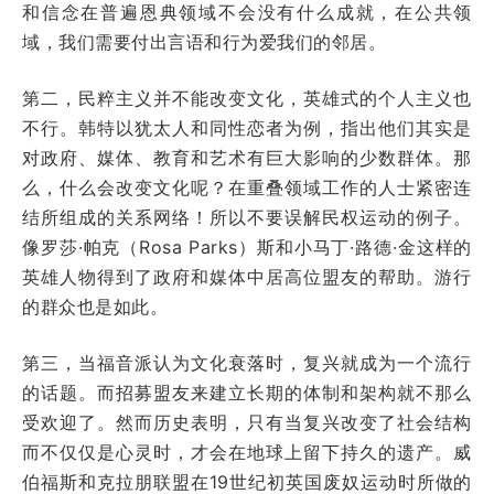
和信念在普遍恩典领域不会没有什么成就，在公共领
域，我们需要付出言语和行为爱我们的邻居。
第二，民粹主义并不能改变文化，英雄式的个人主义也
不行。韩特以犹太人和同性恋者为例，指出他们其实是
对政府、媒体、教育和艺术有巨大影响的少数群体。那
么，什么会改变文化呢？在重叠领域工作的人士紧密连
结所组成的关系网络！所以不要误解民权运动的例子。
像罗莎·帕克（Rosa Parks）斯和小马丁·路德·金这样的
英雄人物得到了政府和媒体中居高位盟友的帮助。游行
的群众也是如此。
第三，当福音派认为文化衰落时，复兴就成为一个流行
的话题。而招募盟友来建立长期的体制和架构就不那么
受欢迎了。然而历史表明，只有当复兴改变了社会结构
而不仅仅是心灵时，才会在地球上留下持久的遗产。威
伯福斯和克拉朋联盟在19世纪初英国废奴运动时所做的