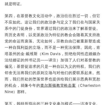
就是明证。
第四，在基督教文化活动中，政治往往胜过一切，但它
不应如此。这让我们的政治参与定义了我们在与国家关
系中的门徒身份，世界通过我们的政治来了解基督徒。
而历史表明，以党派政治为特征的教会会随着其支持政
党的命运而衰落。无论如何，宗教自由已被重新塑造成
一种自我利益的立场，而不是一种宪法保障。因此，肯
塔基州的金·戴维斯（Kim Davis，拒绝给同性恋婚姻办
法结婚证的州书记员——译注）加强了人们对基督教的
偏见：基督徒追求的只是一种自以为义的特权。我们的
邻舍无法将我们的原则立场与对他们的爱联系起来。然
而，我们所处的堕落世界也提供给我们展示恩典和宽恕
的机会，就像今年的
查尔斯顿教堂枪击案
（Charleston
Nine）那样。
第五，韩特所指出的三种文化参与模式——洁净文化、