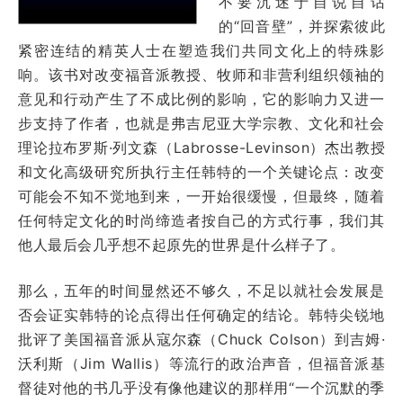
不要沉迷于自说自话
的“回音壁”，并探索彼此
紧密连结的精英人士在塑造我们共同文化上的特殊影
响。该书对改变福音派教授、牧师和非营利组织领袖的
意见和行动产生了不成比例的影响，它的影响力又进一
步支持了作者，也就是弗吉尼亚大学宗教、文化和社会
理论拉布罗斯·列文森（Labrosse-Levinson）杰出教授
和文化高级研究所执行主任韩特的一个关键论点：改变
可能会不知不觉地到来，一开始很缓慢，但最终，随着
任何特定文化的时尚缔造者按自己的方式行事，我们其
他人最后会几乎想不起原先的世界是什么样子了。
那么，五年的时间显然还不够久，不足以就社会发展是
否会证实韩特的论点得出任何确定的结论。韩特尖锐地
批评了美国福音派从寇尔森（Chuck Colson）到吉姆·
沃利斯（Jim Wallis）等流行的政治声音，但福音派基
督徒对他的书几乎没有像他建议的那样用“一个沉默的季