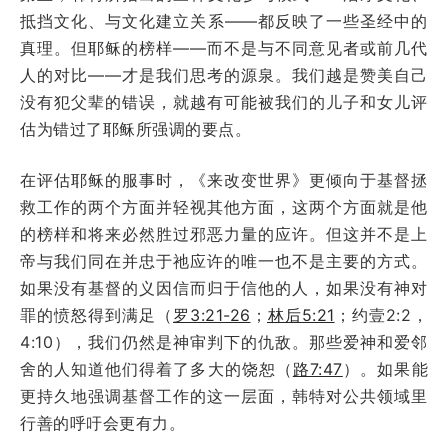
抵挡文化、与文化建立关系——都反映了一些圣经中的
真理。但耶稣的榜样——而不是与不同意见者或前几代
人的对比——才是我们思考的源泉。我们越是赞美自己
没有犯父辈的错误，就越有可能被我们的儿子和女儿评
估为错过了耶稣所强调的要点。
在评估耶稣的服事时，《来改变世界》更倾向于基督拯
救工作的两个方面并轻视其他方面，这两个方面就是他
的榜样和将来必然胜过邪恶力量的应许。但这并不是上
帝与我们同在并忠于祂应许的唯一也不是主要的方式。
如果没有基督的义因信而归于信他的人，如果没有神对
罪的愤怒得到满足（
罗3:21-26
；
林后5:21
；约壹2:2，
4:10），我们仍然是神审判下的仇敌。那些爱神和爱邻
舍的人知道他们得着了多大的饶恕（
路7:47
）。如果能
更持久地强调基督工作的这一层面，韩特对公共领域里
行善的呼吁会更有力。