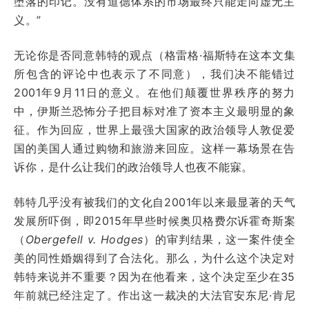
堕落的印记。没有道德体系的市场最终只能走向虚无主
义。”
无论你是否同意韩特的观点（格雷格·福斯特在这本文集
所包含的评论中也表示了不同意），我们决不能错过
2001年9月11日的意义。在他们颠覆世界秩序的努力
中，伊斯兰恐怖分子把目标对准了资本主义最明显的象
征。作为回应，世界上最强大国家的政治领导人敦促爱
国的美国人通过购物和旅游来回应。这样一幕场景在告
诉你，是什么让我们的政治领导人也夜不能寐。
韩特几乎没有被我们的文化自2001年以来最显著的天气
发展所吓倒，即2015年早些时候
奥贝格费尔诉霍奇斯案
（
Obergefell v. Hodges
）的审判结果，这一案件使全
美的同性婚姻得到了合法化。那么，为什么这个决定对
韩特来说并不重要？因为在他看来，这个决定至少在35
年前就已经注定了。作出这一裁决的大法官安东尼·肯尼