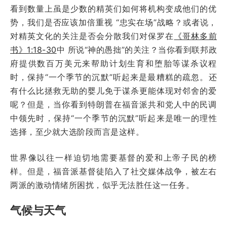
看到数量上虽是少数的精英们如何将机构变成他们的优
势，我们是否应该加倍重视 “忠实在场”战略？或者说，
对精英文化的关注是否会分散我们对保罗在
《哥林多前
书》1:18-30
中 所说“神的愚拙”的关注？当你看到联邦政
府提供数百万美元来帮助计划生育和堕胎等谋杀议程
时，保持“一个季节的沉默”听起来是最糟糕的疏忽。还
有什么比拯救无助的婴儿免于谋杀更能体现对邻舍的爱
呢？但是，当你看到特朗普在福音派共和党人中的民调
中领先时，保持“一个季节的沉默”听起来是唯一的理性
选择，至少就大选阶段而言是这样。
世界像以往一样迫切地需要基督的爱和上帝子民的榜
样。但是，福音派基督徒陷入了社交媒体战争，被左右
两派的激动情绪所困扰，似乎无法胜任这一任务。
气候与天气