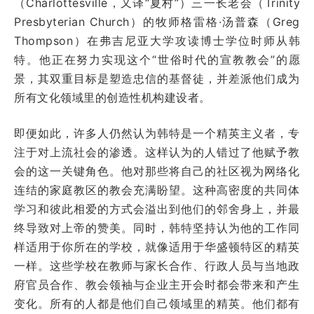
（Charlottesville，又译“夏村”）三一长老会（Trinity
Presbyterian Church）的牧师格雷格·汤普森（Greg
Thompson）在弗吉尼亚大学攻读博士学位时师从韩
特。他正在努力
实现这个“世俗时代的宣教教会”的愿
景，其双重目标是塑造忠信的基督徒，并差派他们成为
所有文化领域里的创造性机构建设者。
即便如此，许多人仍然认为韩特是一个精英主义者，专
注于对上流社会的渗透。这样认为的人错过了他赋予教
会的这一关键角色。他对那些将自己的社区视为网络化
连结的家庭教区的教会充满盼望。这种高密度的共同体
学习和彼此相爱的方式会溢出到他们的邻舍身上，并最
终导致对上帝的赞美。同时，韩特坚持认为他的工作同
样适用于你所在的学校，就像适用于华盛顿特区的精英
一样。这些学校在教师与家长合作、行政人员与当地政
府官员合作、教会领袖与企业主开会时都会带来和产生
变化。所有的人都是他们自己领域里的精英。他们都有