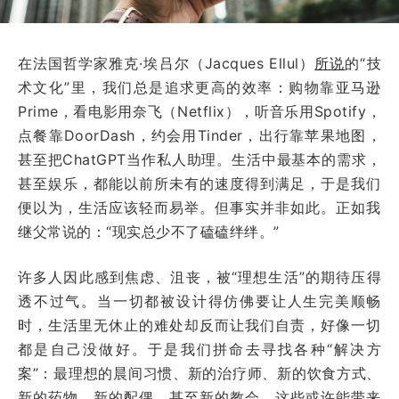
在法国哲学家雅克·埃吕尔（Jacques Ellul）
所说
的“技
术文化”里，我们总是追求更高的效率：购物靠亚马逊
Prime，看电影用奈飞（Netflix），听音乐用Spotify，
点餐靠DoorDash，约会用Tinder，出行靠苹果地图，
甚至把ChatGPT当作私人助理。生活中最基本的需求，
甚至娱乐，都能以前所未有的速度得到满足，于是我们
便以为，生活应该轻而易举。但事实并非如此。正如我
继父常说的：“现实总少不了磕磕绊绊。”
许多人因此感到焦虑、沮丧，被“理想生活”的期待压得
透不过气。当一切都被设计得仿佛要让人生完美顺畅
时，生活里无休止的难处却反而让我们自责，好像一切
都是自己没做好。于是我们拼命去寻找各种“解决方
案”：最理想的晨间习惯、新的治疗师、新的饮食方式、
新的药物、新的配偶，甚至新的教会。这些或许能带来