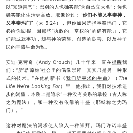
以“知道善恶”；巴别的人也确实能“为自己立大名”；你也
确实能让生活更高效。耶稣说过：“
你们不能又事奉神，
又事奉玛门
”（
太 6:24
），但你如果选择事奉玛门，它
必给你回报。因那些“执政的、掌权的”的确有能力，它
们能成就事功，却与神的荣耀、创造的良善、以及神子
民的丰盛生命为敌。
安迪·克劳奇（Andy Crouch）几十年来一直在
提醒
我
们：“所谓‘原始’社会里的偶像崇拜，其实只是另一种形
式的技术。”在他的新书《
我们所寻求的生命
》（
The
Life We’re Looking For
）里，他指出，我们对技术进
步的渴望，本质上是追求“一种没有关系的掌控（古人称
之为魔法），和一种没有依靠的丰盛（耶稣称之为玛
门）。”
这种对魔法的渴求使人陷入一种崇拜。玛门许诺丰盛