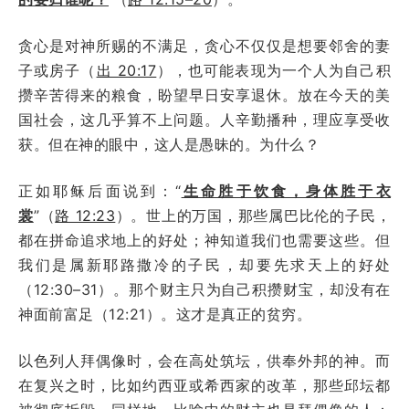
贪心是对神所赐的不满足，贪心不仅仅是想要邻舍的妻
子或房子（
出 20:17
），也可能表现为一个人为自己积
攒辛苦得来的粮食，盼望早日安享退休。放在今天的美
国社会，这几乎算不上问题。人辛勤播种，理应享受收
获。但在神的眼中，这人是愚昧的。为什么？
正如耶稣后面说到：“
生命胜于饮食，身体胜于衣
裳
”（
路 12:23
）。世上的万国，那些属巴比伦的子民，
都在拼命追求地上的好处；神知道我们也需要这些。但
我们是属新耶路撒冷的子民，却要先求天上的好处
（12:30–31）。那个财主只为自己积攒财宝，却没有在
神面前富足（12:21）。这才是真正的贫穷。
以色列人拜偶像时，会在高处筑坛，供奉外邦的神。而
在复兴之时，比如约西亚或希西家的改革，那些邱坛都