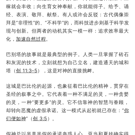
稼就会丰收；向生育女神奉献，你就能得子。给予、诵
经、表演、敬拜、献祭。有人或许会反驳：古代偶像崇
拜是“非理性”的、“不科学”的，而科技进步则基于科学发
现与创新。但两者的动机其实一模一样：追求效率最大
化，
加速自然过程
。
巴别塔的故事就是最典型的例子。人类一旦掌握了砖石
和灰泥的技术，立刻就想为自己立名，建造通天的城和
塔（
创 11:3–5
），这是对神的直接挑衅。
这城是巴比伦的起源，也象征着巴比伦的精神，贯穿在
圣经的叙事之中。它代表着一种不满足的灵，一种贪婪
的灵，一种“要更多”的灵。它不信靠神的智慧与眷顾，
却转向恶魔的虚假承诺。这一模式从起初就已存在：“
你
们便如神
”（
创 3:5
）。
假神总以半真半假的承诺蛊惑人心。亚当和夏娃确实得