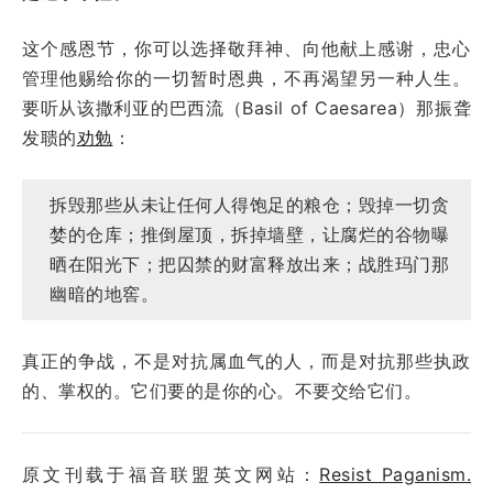
这个感恩节，你可以选择敬拜神、向他献上感谢，忠心
管理他赐给你的一切暂时恩典，不再渴望另一种人生。
要听从该撒利亚的巴西流（Basil of Caesarea）那振聋
发聩的
劝勉
：
拆毁那些从未让任何人得饱足的粮仓；毁掉一切贪
婪的仓库；推倒屋顶，拆掉墙壁，让腐烂的谷物曝
晒在阳光下；把囚禁的财富释放出来；战胜玛门那
幽暗的地窖。
真正的争战，不是对抗属血气的人，而是对抗那些执政
的、掌权的。它们要的是你的心。不要交给它们。
原文刊载于福音联盟英文网站：
Resist Paganism.