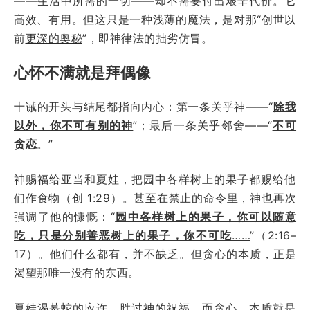
——生活中所需的一切——却不需要付出艰辛代价。它
高效、有用。但这只是一种浅薄的魔法，是对那“创世以
前
更深的奥秘
”，即神律法的拙劣仿冒。
心怀不满就是拜偶像
十诫的开头与结尾都指向内心：第一条关乎神——“
除我
以外，你不可有别的神
”；最后一条关乎邻舍——“
不可
贪恋
。”
神赐福给亚当和夏娃，把园中各样树上的果子都赐给他
们作食物（
创 1:29
）。甚至在禁止的命令里，神也再次
强调了他的慷慨：“
园中各样树上的果子，你可以随意
吃，只是分别善恶树上的果子，你不可吃
……
”（2:16–
17）。他们什么都有，并不缺乏。但贪心的本质，正是
渴望那唯一没有的东西。
夏娃渴慕蛇的应许，胜过神的祝福。而贪心，本质就是