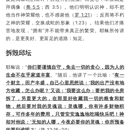
拜偶像（
弗 5:5
；西 3:5）。他们明明认识神，却不把
他当作神荣耀他，也不感谢他（
罗 1:21
）；反而将不朽
之神的荣耀，交换成蛇的形象（1:23）。结果他们才痛
苦地发现，“拥有”并不能带来真正的繁荣。耶稣所传讲
的，是更美好、更富足的道路：知足。
拆毁邱坛
耶稣说：“
你们要谨慎自守，免去一切的贪心，因为人的
生命不在乎家道丰富
。”随后，他讲了一个比喻：“
有一
个财主，田产丰盛，自己心里思想说：‘我的出产没有地
方收藏，怎么办呢？’又说：‘我要这么办：要把我的仓房
拆了，另盖更大的，在那里好收藏我一切的粮食和财
物，然后要对我的灵魂说：灵魂哪，你有许多财物积
存，可作多年的费用，只管安安逸逸地吃喝快乐吧！神
却对他说：‘无知的人哪，今夜必要你的灵魂；你所预备
的要归谁呢？
’
（
路 12:15–20
）。