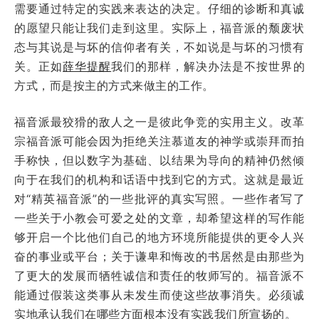
需要通过特定的实践来表达的决定。仔细的诊断和真诚
的愿望只能让我们走到这里。实际上，福音派的颓废状
态与其说是与坏的信仰者有关，不如说是与坏的习惯有
关。正如
薛华提醒
我们的那样，解决办法是不按世界的
方式，而是按主的方式来做主的工作。
福音派最狡猾的敌人之一是彼此争竞的实用主义。改革
宗福音派可能会因为拒绝关注慕道友的神学或崇拜而拍
手称快，但以数字为基础、以结果为导向的精神仍然倾
向于在我们的机构和话语中找到它的方式。这就是最近
对“精英福音派”的一些批评的真实写照。一些作者写了
一些关于小教会可爱之处的文章，却希望这样的写作能
够开启一个比他们自己的地方环境所能提供的更令人兴
奋的事业或平台；关于谦卑和悔改的书居然是由那些为
了更大的发展而牺牲诚信和责任的牧师写的。福音派不
能通过假装这类事从未发生而使这些故事消失。必须诚
实地承认我们在哪些方面根本没有实践我们所宣扬的。