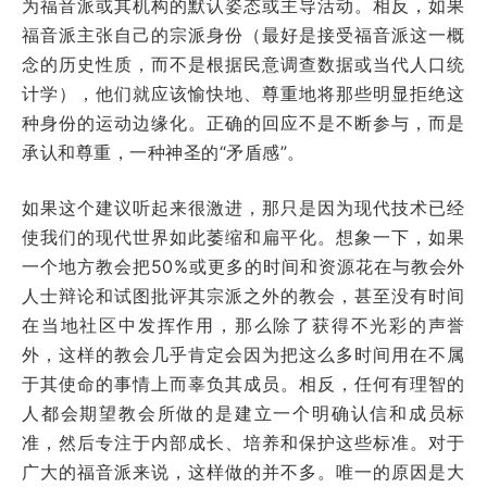
为福音派或其机构的默认姿态或主导活动。相反，如果
福音派主张自己的宗派身份（最好是接受福音派这一概
念的历史性质，而不是根据民意调查数据或当代人口统
计学），他们就应该愉快地、尊重地将那些明显拒绝这
种身份的运动边缘化。正确的回应不是不断参与，而是
承认和尊重，一种神圣的“矛盾感”。
如果这个建议听起来很激进，那只是因为现代技术已经
使我们的现代世界如此萎缩和扁平化。想象一下，如果
一个地方教会把50%或更多的时间和资源花在与教会外
人士辩论和试图批评其宗派之外的教会，甚至没有时间
在当地社区中发挥作用，那么除了获得不光彩的声誉
外，这样的教会几乎肯定会因为把这么多时间用在不属
于其使命的事情上而辜负其成员。相反，任何有理智的
人都会期望教会所做的是建立一个明确认信和成员标
准，然后专注于内部成长、培养和保护这些标准。对于
广大的福音派来说，这样做的并不多。唯一的原因是大