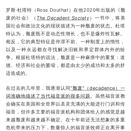
罗斯·杜塔特（Ross Douthat）在他2020年出版的《颓
废的社会》（
The Decadent Society
）一书中，将美
国社会和政治文化的现状描述为一种颓废的状态。杜塔
特认为，颓废既不是动态性增长，也不是爆炸性瓦解。
相反，它的典型特征是停滞不前、一种制度上的惰性，
以及一种永远都在寻找解决旧账和界定群体内外的纷
争。根据杜塔特的说法，颓废是一种麻痹中的重复：道
德、经济和社会的萎缩，都是由太少的成功和太多的舒
适造成的。
在过去的几年里，我逐渐认同
“颓废”（decadence）一
词准确地描述了当代福音派的很多问题
。虽然福音派教
会确实在美国和全世界以圣灵充满的大能进行门训和传
福音，但许多主要的福音派机构和团体给人的感觉是越
来越颓废和越来越不确定。在十年前还无法想象的多重
危机带来的压力下，数量惊人的福音派牧师正在离开事