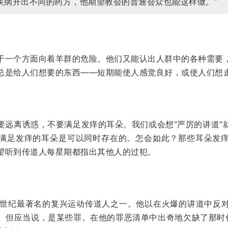
疾病开出不同的药方，他期望教会的普通会众也能这样做。”
于一个方面向着羊群的危险。他们又能认出人群中的各种需要
总是给人们想要的东西——短期能使人感觉良好，或使人们想
要远离诱惑，不要满足发痒的耳朵。我们或会想“严厉的讲道”
满足发痒的耳朵是可以同时存在的。怎会如此？那些耳朵发
望听到传道人每星期都指出其他人的过犯。
day）是上世纪最著名的复兴运动传道人之一。他以在火爆的讲道中
。但应当说，是某些罪。在他的罪恶清单中出奇地欠缺了那时