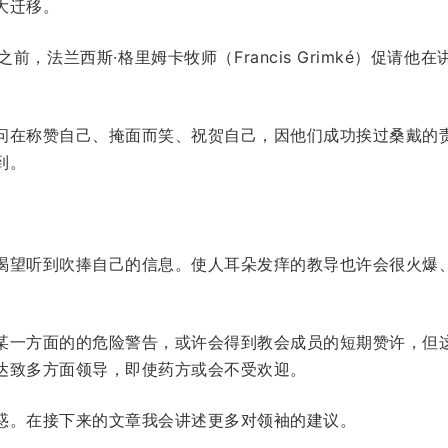
大迁移。
之前，法兰西斯·格里姆卡牧师（Francis Grimké）促请
问在称赞自己、掩面而笑、祝贺自己，因他们成功挨过桑戴的
到。
渴望听到吹捧自己的信息。使人耳朵发痒的教导也许会很火爆
。
某一方面的的危险警告，或许会得到教会成员的短期赞许，但
达致多方面领导，即使药方或会不受欢迎。
惑。在接下来的文章我会讲述更多对领袖的建议。