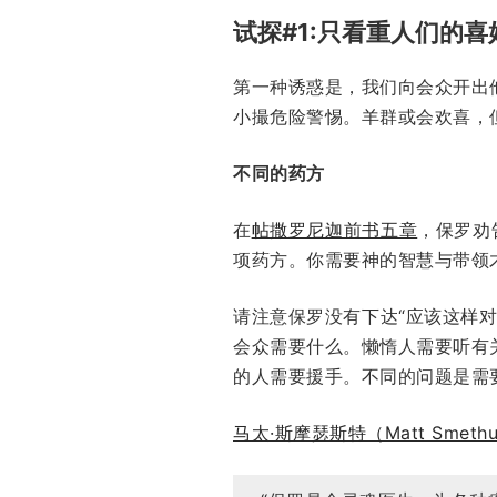
试探#1:只看重人们的
第一种诱惑是，我们向会众开出
小撮危险警惕。羊群或会欢喜，
不同的药方
在
帖撒罗尼迦前书五章
，保罗劝
项药方。你需要神的智慧与带领
请注意保罗没有下达“应该这样
会众需要什么。懒惰人需要听有
的人需要援手。不同的问题是需
马太·斯摩瑟斯特
（Matt Smethu