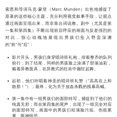
索恩和导演马克·蒙登（Marc Munden）出色地捕捉了
原著的这些核心主题，充分利用视觉叙事手段，让观点
通过画面呈现出来，而非靠台词说教。剧中（尤其是第
一集和第四集）不断出现前后呼应的画面与反差强烈的
对比，惊心动魄地展现出男孩们坠入野蛮深渊
的“前”与“后”：
影片开头，男孩们身穿唱诗班礼袍，排着整齐的队列
前行；到了结尾，同样的男孩脸上涂满了部落油彩，
戴着异教面具，在异教式的狂欢中癫狂起舞。
起初，他们吟唱着神圣的唱诗班礼赞（“高高在上和
散那！”）；最终，化为关于放血杀戮的残暴高喊。
第一集中有一组男孩们的面部特写，捕捉到了他们的
纯真无邪；而在第四集的尾声，出现了一组完全对应
的面部特写，画面中的男孩们却满脸污垢、伤痕累
累、眼神惊恐。