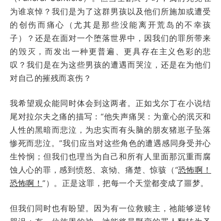
为谁哀悼？我们是为了这群男孩以及他们所施加或遭受
的创伤而痛心（尤其是那些没能离开荒岛的不幸孩
子）？还是在面对一个堕落世界中，因我们的罪所带来
的毁灭，而发出一种更普遍、更具存在主义色彩的悲
叹？我们是在为这些男孩的遭遇而哭泣，还是在为他们
对自己的摧残而哀伤？
我希望观众能同时体会到这两者。正如戈尔丁在小说结
尾对拉尔夫之痛的描写：“他失声痛哭：为童心的泯灭和
人性的黑暗而悲泣，为忠实而有头脑的朋友猪崽子坠落
惨死而悲泣。”我们应当对这些角色的遭遇感同身受并心
生怜悯；但我们也理当为自己和所有人里面那沉重而腐
蚀人心的罪，感到愤怒、哀恸、痛楚、惊骇（“
恐怖啊！
恐怖啊！
”）。正是这罪，把每一个天堂都变成了噩梦。
但我们同时也有盼望。因为有一位救赎主，祂能够逆转