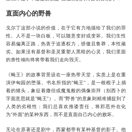
直面内心的野兽
戈尔丁这部小说的价值，在于它有力地描绘了我们的罪
性。人不是一块白板，可以随意变好或变坏。我们生性
容易偏离正路，热衷于追逐权力，骄傲且鲁莽，本性顽
劣。如果没有基督和圣灵重塑人黑暗的心灵，我们里面
的兽性倾向终将带着我们走向毁灭。
《蝇王》的故事背景设在一座热带天堂，实质上是在重
演伊甸园的堕落。书名所指的“蝇王”，是一根棍子上插
着的猪头，象征着撒但或魔鬼般的偶像崇拜（别西卜的
字面意思就是“蝇王”）。而“野兽”的意象则精准捕捉到了
人类的劣根性：我们总喜欢推诿责任，将邪恶外在化
为“外面”的某种东西，而不是直面自己内心的败坏。
无论在原著还是剧中，西蒙都带有某种基督的影子。他