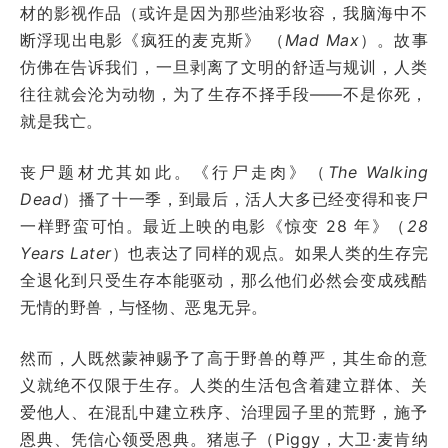
材的影视作品（或许是因为那些油彩妆容，我脑海中不
断浮现出电影《疯狂的麦克斯》 （
Mad Max
）。故事
仿佛在告诉我们，一旦剥离了文明的舒适与规训，人类
往往就会沦为动物，为了生存不择手段——不是你死，
就是我亡。
丧尸题材尤其如此。《行尸走肉》（
The Walking
Dead
）播了十一季，到最后，活人大多已经变得和丧尸
一样野蛮可怕。最近上映的电影《惊变 28 年》（
28
Years Later
）也表达了同样的观点。如果人类的生存完
全退化到只受生存本能驱动，那么他们必然会变成残酷
无情的野兽，与怪物、恶鬼无异。
然而，人既然蒙神赐予了高于野兽的尊严，其生命的意
义就绝不仅限于生存。人类的生活包含着建立群体、关
爱他人、在混乱中建立秩序、治理园子里的荒野，施予
恩典、凭信心领受恩典。猪崽子（Piggy，大卫·麦肯纳