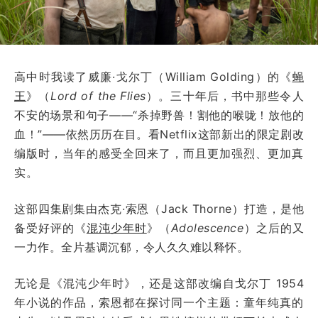
高中时我读了威廉·戈尔丁（William Golding）的《
蝇
王
》（
Lord of the Flies
）。三十年后，书中那些令人
不安的场景和句子——“杀掉野兽！割他的喉咙！放他的
血！”——依然历历在目。看Netflix这部新出的限定剧改
编版时，当年的感受全回来了，而且更加强烈、更加真
实。
这部四集剧集由杰克·索恩（Jack Thorne）打造，是他
备受好评的《
混沌少年时
》（
Adolescence
）之后的又
一力作。全片基调沉郁，令人久久难以释怀。
无论是《混沌少年时》，还是这部改编自戈尔丁 1954
年小说的作品，索恩都在探讨同一个主题：童年纯真的