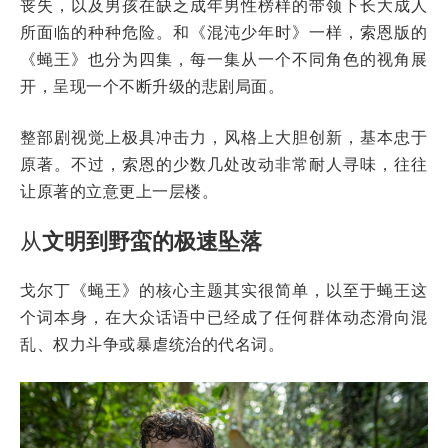
丧失，以及男孩在缺乏成年男性榜样的带领下长大成人
所面临的种种危险。和《混沌少年时》一样，索恩版的
《蝇王》也分为四集，每一集从一个不同角色的视角展
开，呈现一个不断升级的悲剧局面。
整部剧视觉上极具冲击力，风格上大胆创新，基本忠于
原著。不过，索恩的少数几处改动非常耐人寻味，往往
让原著的立意更上一层楼。
从
文明到野蛮的极速坠落
戈尔丁《蝇王》的核心主题其实很简单，以至于蝇王这
个词本身，在大众话语中已经成了任何群体动态滑向混
乱、权力斗争或暴虐统治的代名词。