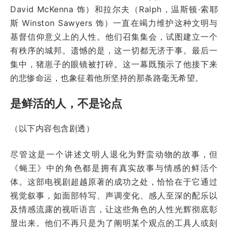
David McKenna 饰）和拉尔夫（Ralph，温斯顿·索耶
斯 Winston Sawyers 饰）一直在竭力维护这种文明与
基督信仰意义上的人性。他们召集集会，试图建立一个
有秩序的城邦。遗憾的是，这一切都无济于事。最后一
集中，猪崽子的眼镜被打碎。这一幕既预示了他接下来
的悲惨命运，也象征着他所坚持的那条路毫无希望。
是鲜活的人，不是论点
（以下内容包含剧透）
尽管这是一个讲述文明人退化为野蛮动物的故事，但
《蝇王》中的角色都是拥有真实故事与情感的鲜活个
体。这部电视剧超越原著的成功之处，恰恰在于它通过
视觉叙事，如面部特写、声调变化、感人至深的配乐以
及情感流露的视听语言，让这些角色的人性光辉彻底彰
显出来。他们不再只是为了阐明某个观点的工具人或刻