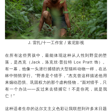
J. 雷扎/十一工作室 / 索尼影视
在所有这些男孩中，最能体现这种从人性到野蛮的堕
落，是杰克（Jack，洛克丝·普拉特 Lox Pratt 饰）。
有一幕，他像一头潜行捕猎的大型猫科动物一样，在丛
林中悄悄穿行。“野兽是个猎手，”杰克曾这样描述他用
来煽动恐惧、巩固权力的那个虚构怪物，“面对猎手，只
有一个办法——反过来去猎捕它！不是你死，就是我
亡！”
这种适者生存的达尔文主义色彩让我联想到许多末日题