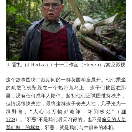
J. 雷扎（J Redza）/ 十一工作室（Eleven）/索尼影视
这个故事围绕二战期间的一群英国学童展开。他们乘坐
的疏散飞机坠毁在一个热带荒岛上，孩子们被困在那
里，没有任何成年人陪伴。起初他们还试图维持秩序，
但情况很快失控，最终这群孩子丧失人性，几乎沦为一
群野兽。“人心比万物都诡诈，坏到极处”（
耶
17:9
）。“邪恶”不是我们后天习得的，也不是
偏见的人给
我们贴上的标签
。邪恶，就是我们与生俱来的本相。