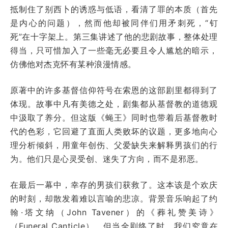
抵制住了别西卜的诱惑与低语，看清了罪的本质（首先
是内心的问题），然而他却被同伴们用矛刺死，“钉
死”在十字架上。第三集讲述了他的悲剧故事，整体处理
得当，只可惜加入了一些毫无必要且令人尴尬的暗示，
仿佛他对杰克怀有某种浪漫情感。
原著中的许多基督信仰符号在索恩的这部剧里都得到了
体现。故事中凡有美德之处，剧集都从基督教的道德观
中汲取了养分。但这版《蝇王》同时也带着后基督教时
代的色彩，它回避了直面人类败坏的议题，更多地向心
理分析倾斜，用童年创伤、父爱缺失来解释男孩们的行
为。他们只是心灵受创、迷失了方向，而不是邪恶。
在最后一幕中，幸存的男孩们获救了。这本该是个欢庆
的时刻，却散发着难以言喻的悲凉。背景音乐响起了约
翰·塔文纳（John Tavener）的《葬礼赞美诗》
（Funeral Canticle）。但当全剧终了时，我们究竟在