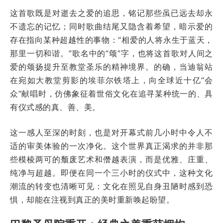
这首歌既是对逝去之爱的追思，铭记那些虽已远去却永
不遗忘的记忆；同时歌曲结尾又隐含着希望，暗示爱的
存在指向某种超越性的事物：“相爱的人将永生于蓝天，
那里一切和谐。”歌名中的“颂”字，也将这首歌对人间之
爱的颂扬提升至教堂圣乐的精神境界。的确，当迪翁站
在宛如大教堂剪影的埃菲尔铁塔上，向全球近十亿“会
众”献唱时，仿佛象征着世俗文化在追寻某种统一的、具
有仪式感的真、善、美。
这一感人至深的时刻，也是对开幕式前几小时中令人不
适的审美体验的一次净化。这个世界真正渴求的并非那
些模棱两可的颓废艺术和僭越表演，而是优雅、庄重、
纯净与超越。即便在同一个三小时的仪式中，这种文化
潮流的转变也清晰可见：文化在照见自身丑陋时感到恐
惧，却能在注视到真正的美时重新唤起盼望。