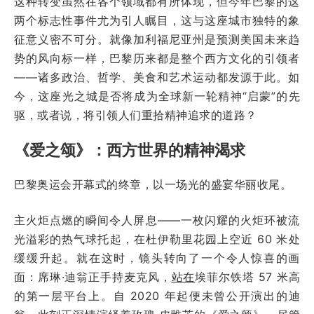
这种转变虽然在各个领域都有所体现，但今年巴黎的这
两个标志性事件尤为引人瞩目，这与这座城市独特的象
征意义密不可分。就像加利福尼亚州是预测美国未来趋
势的风向标一样，巴黎历来都是整个西方文化的引领者
——诸多政治、哲学、美食和艺术运动都发源于此。如
今，这座光之城是否将成为全球新一轮精神“启蒙”的先
驱，或者说，将引领人们重拾精神追求的道路？
《爱之颂》：西方世界的精神渴求
巴黎奥运会开幕式的终章，以一场光的盛宴华丽收尾。
主火炬点燃的瞬间令人屏息——一枚闪耀的火炬环被流
光溢彩的热气球托起，在杜伊勒里花园上空近 60 米处
缓缓升起。就在这时，镜头转向了一个令人惊喜的画
面：席琳·迪翁正手持麦克风，
站在
埃菲尔铁塔 57 米高
的第一层平台上。自 2020 年起便未曾公开演出的迪