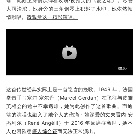
翁，此刻正深情演绎着玫瑰·皮雅芙的《爱之颂》。尽管
大雨滂沱，她身旁的三角钢琴上积起了水印，她依然倾
情献唱。
请观赏这一精彩演唱。
这首传世经典实际上是一首隐含的挽歌。1949 年，法国
拳击手马塞尔·塞尔丹（Marcel Cerdan）在飞往与皮雅
芙相会的途中不幸遇难，她为此创作了这首歌曲。而迪
翁的演唱也融入了她个人的伤痛：她深爱的丈夫雷内·安
杰利尔（René Angélil）于 2016 年因癌症离世，她本
人也因罹患
僵人综合征
而无法正常演出。