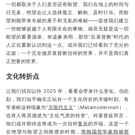
一切都取决于人们是否还有盼望。我们在地上的时间与
日无多，绝望会让人选择孤立、解构、及时行乐。而盼
望则能带来丰硕的果子和无私的奉献——促使我们建立
一些能够超越个人有限生命的事物。福音无疑是这一切
盼望的重要源泉。有迹象表明，那些“后基督教”时代的
人正在重新认识到这一点。或许我们已经看到了充分的
证据：一个完全抛弃基督教信仰的世界，并不是我们真
正想要的世界。
文化转折点
让我们拭目以待 2025 年，看看会带来什么变化。但此
刻，我们似乎确实正站在一个文化转折的关键时刻。有
学者称这种现象为“
元现代主义
”（Metamodernism），
也有人将其描述为“文化气质的转变”。对基督徒而言，
他们或许期待这将成为一次信仰
复兴
的开端。这是一个
在绝望与盼望之间摇摆的时期，
用韩国哲学家韩炳哲