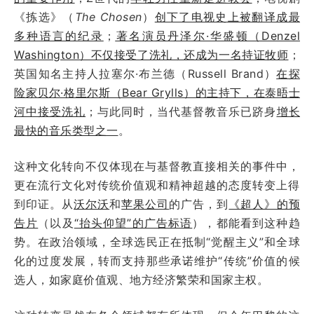
《拣选》（
The Chosen
）
创下了电视史上被翻译成最
多种语言的纪录
；
著名演员丹泽尔·华盛顿（Denzel
Washington）不仅接受了洗礼，还成为一名持证牧师
；
英国知名主持人拉塞尔·布兰德（Russell Brand）
在探
险家贝尔·格里尔斯（Bear Grylls）的主持下，在泰晤士
河中接受洗礼
；与此同时，当代基督教音乐已跻身
增长
最快的音乐类型之一
。
这种文化转向不仅体现在与基督教直接相关的事件中，
更在流行文化对传统价值观和精神超越的态度转变上得
到印证。从
沃尔沃
和
苹果公司
的广告，到
《超人》的预
告片
（以及
“抬头仰望”的广告标语
），都能看到这种趋
势。在政治领域，全球选民正在抵制“觉醒主义”和全球
化的过度发展，转而支持那些承诺维护“传统”价值的候
选人，如家庭价值观、地方经济繁荣和国家主权。