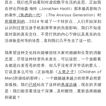
其次，我们也开始看到对虚拟数字生活的反思。正如我
在评论乔纳森·海特（Jonathan Haidt）那本极具影响力
的著作
《焦虑的一代
》（
The
Anxious Generation
）时
所观察到的
，2024 年成了一个转折点，人们开始深刻
认识到过度沉迷手机刷屏带来的负面影响。我们不知道
面对面的真实交往、不受打扰的内心宁静以及真实的生
活体验是何等的珍贵，直到我们几乎失去了这一切。
我希望这种文化转向能够扭转大家对婚姻和生育的消极
态度，尽管这种转变尚未发生，可以设想，一个放眼看
去都是白发苍苍的世界、却几乎没有牙牙学语的婴儿，
它该是多么可怕（正如电影《
人类之子
》[
Children of
Men
]所描绘的那样）。一个婚姻越来越少的世界必然更
加孤独。我们
已经
站在了这样的
悬崖边缘
，现在的关键
是：我们能否看清这个深渊，及时醒悟，重新选择婚姻
和家庭？