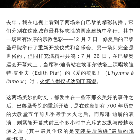
去年，我在电视上看到了两场来自巴黎的精彩转播，它
们分别在这座城市最具标志性的两座建筑中举行。其中
一场带有浓厚的宗教色彩——12 月 7 日，修复后的巴黎
圣母院举行了
重新开放仪式
和音乐会。另一场则完全是
世俗的，但同样充满精神共鸣：7 月 26 日，在巴黎奥
运会开幕式上，当席琳·迪翁站在埃菲尔铁塔上演唱埃迪
特·皮亚夫（Edith Piaf）的《爱的赞歌》（
L’Hymne à
l’amour
）时，
火炬点燃仪式达到了高潮
。
这两场美妙的时刻，都发生在一些不那么美好的事件之
后。巴黎圣母院的重新开放，是在这座拥有 700 年历史
的大教堂五年前几乎毁于大火之后。而席琳·迪翁的表
演，则紧随开幕式前三个多小时中充斥的放纵与僭越表
演之后（其中最具争议的是
变装皇后演绎“最后的晚
餐”场景
）。