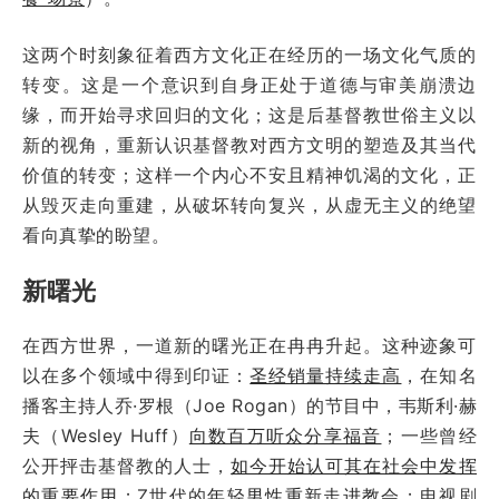
这两个时刻象征着西方文化正在经历的一场文化气质的
转变。这是一个意识到自身正处于道德与审美崩溃边
缘，而开始寻求回归的文化；这是后基督教世俗主义以
新的视角，重新认识基督教对西方文明的塑造及其当代
价值的转变；这样一个内心不安且精神饥渴的文化，正
从毁灭走向重建，从破坏转向复兴，从虚无主义的绝望
看向真挚的盼望。
新曙光
在西方世界，一道新的曙光正在冉冉升起。这种迹象可
以在多个领域中得到印证：
圣经销量持续走高
，在知名
播客主持人乔·罗根（Joe Rogan）的节目中，韦斯利·赫
夫（Wesley Huff）
向数百万听众分享福音
；一些曾经
公开抨击基督教的人士，
如今开始认可其在社会中发挥
的重要作用
；Z世代的
年轻男性重新走进教会
；电视剧