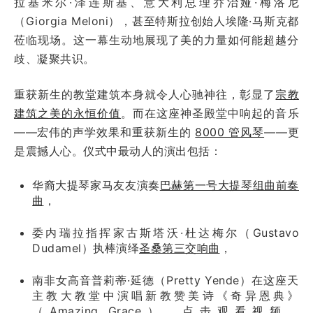
拉基米尔·泽连斯基、意大利总理乔治娅·梅洛尼
（Giorgia Meloni），甚至特斯拉创始人埃隆·马斯克都
莅临现场。这一幕生动地展现了美的力量如何能超越分
歧、凝聚共识。
重获新生的教堂建筑本身就令人心驰神往，彰显了
宗教
建筑之美的永恒价值
。而在这座神圣殿堂中响起的音乐
——宏伟的声学效果和重获新生的
8000 管风琴
——更
是震撼人心。仪式中最动人的演出包括：
华裔大提琴家马友友演奏
巴赫第一号大提琴组曲前奏
曲
，
委内瑞拉指挥家古斯塔沃·杜达梅尔（Gustavo
Dudamel）执棒演绎
圣桑第三交响曲
，
南非女高音普莉蒂·延德（Pretty Yende）在这座天
主教大教堂中演唱新教赞美诗《奇异恩典》
（Amazing Grace）。
点击观看视频
。