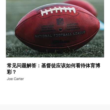
常见问题解答：基督徒应该如何看待体育博
彩？
Joe Carter