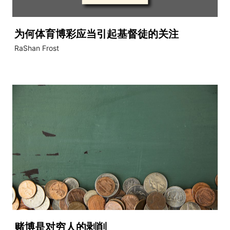
为何体育博彩应当引起基督徒的关注
RaShan Frost
赌博是对穷人的剥削