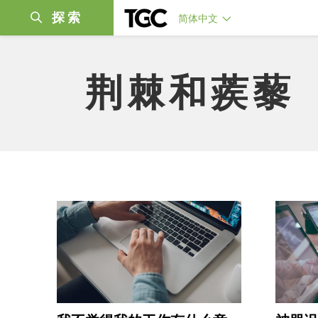
探索
简体中文
荆棘和蒺藜