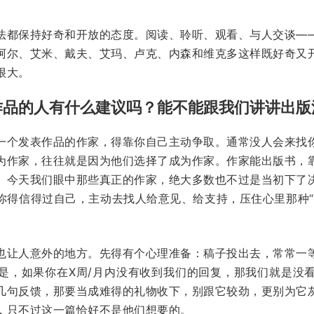
法都保持好奇和开放的态度。阅读、聆听、观看、与人交谈—
阿尔、艾米、戴夫、艾玛、卢克、内森和维克多这样既好奇又
很大。
作品的人有什么建议吗？能不能跟我们讲讲出版
一个发表作品的作家，得靠你自己主动争取。通常没人会来找
为作家，往往就是因为他们选择了成为作家。作家能出版书，
。今天我们眼中那些真正的作家，绝大多数也不过是当初下了
你得信得过自己，主动去找人给意见、给支持，压住心里那种“
也让人意外的地方。先得有个心理准备：稿子投出去，常常一
是，如果你在X周/月内没有收到我们的回复，那我们就是没
几句反馈，那要当成难得的礼物收下，别跟它较劲，更别为它
，只不过这一篇恰好不是他们想要的。