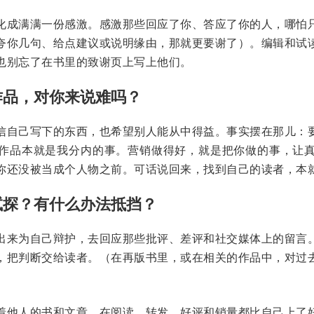
化成满满一份感激。感激那些回应了你、答应了你的人，哪怕
夸你几句、给点建议或说明缘由，那就更要谢了）。编辑和试
也别忘了在书里的致谢页上写上他们。
作品，对你来说难吗？
信自己写下的东西，也希望别人能从中得益。事实摆在那儿：
作品本就是我分内的事。营销做得好，就是把你做的事，让
你还没被当成个人物之前。可话说回来，找到自己的读者，本
试探？有什么办法抵挡？
出来为自己辩护，去回应那些批评、差评和社交媒体上的留言
，把判断交给读者。（在再版书里，或在相关的作品中，对过
着他人的书和文章，在阅读、转发、好评和销量都比自己上了