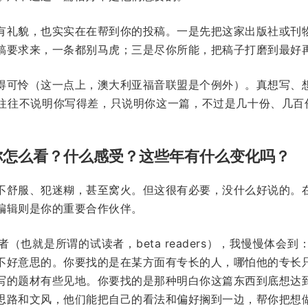
有礼貌，也实实在在帮到你的投稿。一是先把这家出版社或刊
稿要求来，一条都别马虎；三是尽你所能，把稿子打磨到最好
得可怜（这一点上，澳大利亚福音联盟是个例外）。真想写、
往往不说明你写得差，只说明你这一篇，不过是几十份、几百
你怎么看？什么感受？这些年有什么变化吗？
不舒服、犯迷糊，甚至窝火。但这很有必要，没什么好说的。
编辑则是你的重要合作伙伴。
（也就是所谓的试读者，beta readers），我慢慢体会
不好意思的。你要找的是在某方面有专长的人，哪怕他的专长
写的题材有些见地。你要找的是那种明白你这篇东西到底想达
思路和文风，他们能把自己的看法和偏好搁到一边，帮你把想