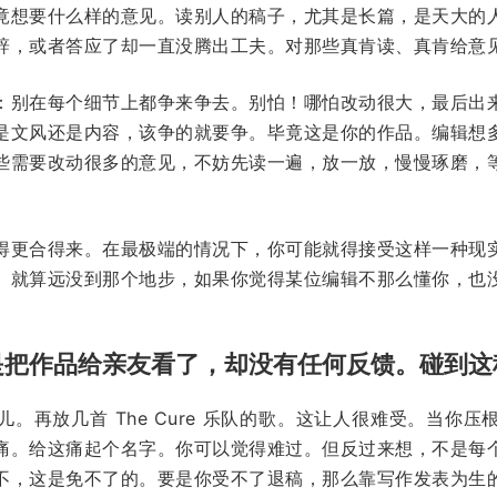
竟想要什么样的意见。读别人的稿子，尤其是长篇，是天大的
辞，或者答应了却一直没腾出工夫。对那些真肯读、真肯给意
：别在每个细节上都争来争去。别怕！哪怕改动很大，最后出
是文风还是内容，该争的就要争。毕竟这是你的作品。编辑想
些需要改动很多的意见，不妨先读一遍，放一放，慢慢琢磨，
得更合得来。在最极端的情况下，你可能就得接受这样一种现
。就算远没到那个地步，如果你觉得某位编辑不那么懂你，也
是把作品给亲友看了，却没有任何反馈。碰到这
。再放几首 The Cure 乐队的歌。这让人很难受。当你
痛。给这痛起个名字。你可以觉得难过。但反过来想，不是每
不，这是免不了的。要是你受不了退稿，那么靠写作发表为生