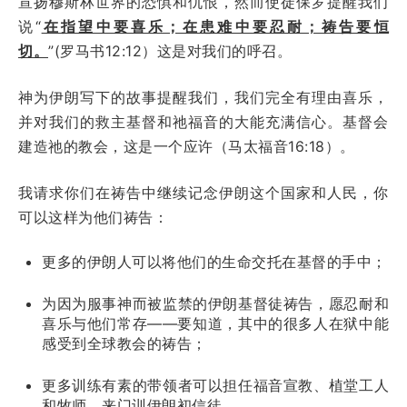
宣扬穆斯林世界的恐惧和仇恨，然而使徒保罗提醒我们
说“
在指望中要喜乐；在患难中要忍耐；祷告要恒
切。
”
(
罗马书
12:12
）这是对我们的呼召。
神为伊朗写下的故事提醒我们，我们完全有理由喜乐，
并对我们的救主基督和祂福音的大能充满信心。基督会
建造祂的教会，这是一个应许（马太福音
16:18
）。
我请求你们在祷告中继续记念伊朗这个国家和人民，你
可以这样为他们祷告：
更多的伊朗人可以将他们的生命交托在基督的手中；
为因为服事神而被监禁的伊朗基督徒祷告，愿忍耐和
喜乐与他们常存——要知道，其中的很多人在狱中能
感受到全球教会的祷告；
更多训练有素的带领者可以担任福音宣教、植堂工人
和牧师，来门训伊朗初信徒。