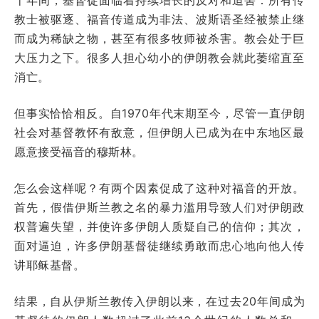
教士被驱逐、福音传道成为非法、波斯语圣经被禁止继
而成为稀缺之物，甚至有很多牧师被杀害。教会处于巨
大压力之下。很多人担心幼小的伊朗教会就此萎缩直至
消亡。
但事实恰恰相反。自
1970
年代末期至今，尽管一直伊朗
社会对基督教怀有敌意，但伊朗人已成为在中东地区最
愿意接受福音的穆斯林。
怎么会这样呢？有两个因素促成了这种对福音的开放。
首先，假借伊斯兰教之名的暴力滥用导致人们对伊朗政
权普遍失望，并使许多伊朗人质疑自己的信仰；其次，
面对逼迫，许多伊朗基督徒继续勇敢而忠心地向他人传
讲耶稣基督。
结果，自从伊斯兰教传入伊朗以来，在过去
20
年间成为