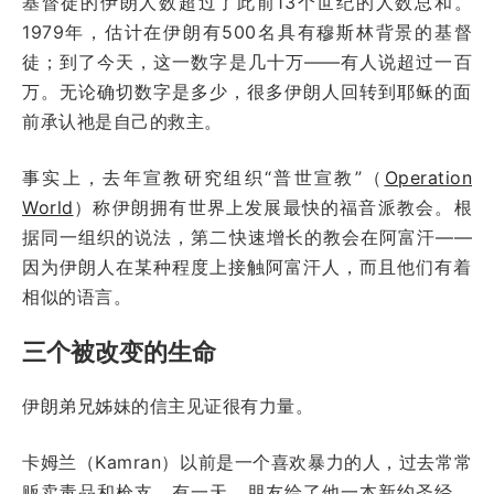
基督徒的伊朗人数超过了此前
13
个世纪的人数总和。
1979
年，估计在伊朗有
500
名具有穆斯林背景的基督
徒；到了今天，这一数字是几十万
——
有人说超过一百
万。无论确切数字是多少，很多伊朗人回转到耶稣的面
前承认祂是自己的救主。
事实上，去年宣教研究组织“普世宣教”（
Operation
World
）称伊朗拥有世界上发展最快的福音派教会。根
据同一组织的说法，第二快速增长的教会在阿富汗
——
因为伊朗人在某种程度上接触阿富汗人，而且他们有着
相似的语言。
三个被改变的生命
伊朗弟兄姊妹的信主见证很有力量。
卡姆兰
（Kamran）
以前是一个喜欢暴力的人，过去常常
贩卖毒品和枪支。有一天，朋友给了他一本新约圣经，