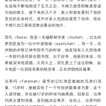
在连续不断地阅读了五天之后，卡姆兰接受耶稣基督成
为他的救主。接下来的几个月，家人和朋友看到了他转
变后的生命样式，其中许多人也因此接受了信仰。现在
卡姆兰自己家就是教会聚会的地方。
雷扎（Reza）曾是一名穆斯林学者（
mullah
），过去的
梦想是成为一位什叶派领袖（
ayatollah
）。有一天，在
伊朗的伊斯兰神学院学习的时候，他发现有人大胆地将
一本新约圣经留在图书馆。出于好奇，他捡回来读，结
果被深深地震撼。久而久之，雷扎爱上了这位耶稣。如
今他是一位训练有素的植堂者，正在伊朗地区服事。
法蒂玛（
Fatemah）
最早的记忆便是被她的兄弟们强
暴。
11
岁时，她被卖给了一个年轻的吸毒者为妻，这个
人虐待她，并在她
17
岁的时候与她离婚。回家后，法蒂
玛再次遭到强暴，直到她决定离开。在街上，法蒂玛听