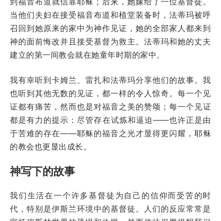
到福音布道就信靠耶稣；后来，她嫁给了一位基督徒。
当他们夫妇在接受福音布道和植堂装备时，法蒂玛被呼
召回到她原来的家中为神作见证，她的全部家人都来到
神的面前悔改并且接受基督为救主。法蒂玛和她的丈夫
建立的第一间教会就在她童年时期的家中。
我有幸听到卡姆兰、雷扎和法蒂玛分享他们的故事。我
也听到其他无数的见证，都一样的令人惊奇。每一个见
证都有痛苦，然而也是对福音之美的赞颂；每一个见证
都是有力的提示：尽管存在试炼和逼迫——也许正是由
于苦难的存在
——
耶稣的福音之光才显得更闪耀，耶稣
的教会也更显出成长。
神写下的故事
我们生活在一个许多基督徒为自己的信仰而受苦的时
代，特别是伊斯兰环境中的基督徒。人们的反应常常是