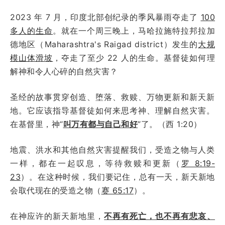
2023 年 7 月，印度北部创纪录的季风暴雨夺走了
100
多人的生命
。就在一个周三晚上，马哈拉施特拉邦拉加
德地区（Maharashtra's Raigad district）发生的
大规
模山体滑坡
，夺走了至少 22 人的生命。基督徒如何理
解神和令人心碎的自然灾害？
圣经的故事贯穿创造、堕落、救赎、万物更新和新天新
地。它应该指导基督徒如何来思考神、理解自然灾害。
在基督里，神“
叫万有都与自己和好
”了。（西 1:20）
地震、洪水和其他自然灾害提醒我们，受造之物与人类
一样，都在一起叹息，等待救赎和更新（
罗 8:19-
23
）。在这种时候，我们要记住，总有一天，新天新地
会取代现在的受造之物（
赛 65:17
）。
在神应许的新天新地里，
不再有死亡，也不再有悲哀、