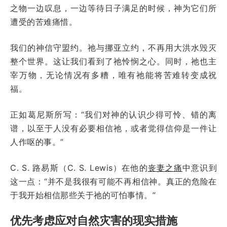
之物一边叹息，一边等待日子满足的时候，神为它们所
遭受的苦难痛惜。
我们的神信守盟约。祂与挪亚立约，不再用大洪水毁灭
整个世界。这让我们看到了祂怜悯之心。同时，祂也主
宰万物，无论情况有多糟，唯有祂能将苦难转变成祝
福。
正如葛尼斯所写：“我们对神的认识少得可怜、错的离
谱，以至于人没有必要相信祂，或者觉得信仰是一件让
人作呕的事。”
C. S. 路易斯（C. S. Lewis）在他的
丧妻之痛
中意识到
这一点：“并不是我很有可能不再相信神。真正的危险在
于我开始相信那些关于祂的可怕事情。”
优先考虑应对自然灾害的现实措施