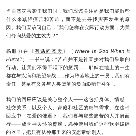
当自然灾害袭击我们时，我们应该关注的是我们能做些
什么来减轻痛苦和苦难，而不是去寻找灾害发生的原
因。我们应该问自己：“我们怎样在实际行动方面，为我
们怜悯慈爱的主效力？”
杨腓力在《
有话问苍天
》（
Where is God When It
Hurts
?） 一书中说：“苦难并不是神直接对我们采取的
行动、让我们不得不咽下的惩罚...... 耶稣在地上的一生
都在与疾病和绝望争战……作为堕落地上的一员，我们有
责任、甚至有义务与人类堕落的负面影响作斗争”。
我们的回应应该是关心整个人——这包括身体、情感、
社交关系，以及个人、家庭和社区的精神需求。在这种
回应中，在爱的催逼下，我们要与那些痛苦的人并肩而
行——成为神关怀的臂膀，愿神使用我们这些软弱破碎
的器皿，把只有从神那里来的安慰带给别人。