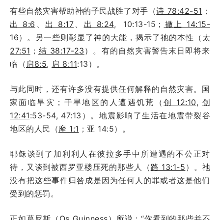
有些自然灾害帮助神的子民战胜了对手（
诗 78:42-51
；
出 8:6
、
出 8:17
、
出 8:24
, 10:13-15；
撒上 14:15-
16
）。另一些则彰显了神的大能，揭示了祂的本性（
太
27:51
；
结 38:17-23
）。有的自然灾害警告末日即将来
临（
启8:5
,
启 8:11
:13）。
与此同时，还有许多没有提供任何解释的自然灾害。国
家面临旱灾；干旱地区的人遭遇饥荒（
创 12:10
,
创
12:41
:53-54, 47:13）。地震影响了生活在地震带裂谷
地区的人民（
摩 1:1
；亚 14:5）。
耶稣谈到了加利利人在彼拉多手中所遭遇的不公正对
待，又谈到被西罗亚楼压死的那些人（
路 13:1-5
）。祂
没有把这些事件归咎成是因为任何人的罪或者这是他们
受到的惩罚。
正如
葛尼斯（Os Guinness）所说
：“你看到的那些并不