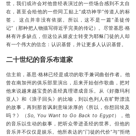
世，我们或许会对他曾经表演过的一些场合感到不太自
在，甚至会给他的一些同工贴上“成功神学”传道人的标
签， 这点并非没有依据。所以，这不是一篇“圣徒传
记”（那种把人物描写得近乎完美的传记）。尽管基思·格
林有许多缺点，但这位从嬉皮士转变为耶稣门徒的人却
有一个伟大的信念：认识基督，并让更多人认识基督。
二十世纪的音乐布道家
信主前，基思·格林已经是成功的歌手兼词曲创作者。他
曾在南加州的俱乐部里演出，后来开始创作歌曲，把对
他来说越来越宝贵的圣经真理谱成音乐。从《好撒玛利
亚人》和《浪子回头》的比喻，到以色列人在旷野漂流
的故事，再到那首讽刺意味浓厚的《所以，你想回埃及
吗？》（
So, You Want to Go Back to Egypt
），他
的音乐以生动的叙事，把听众带进圣经的世界。但他的
音乐并不仅仅是娱乐。他所表达的“门徒的代价”与“拒绝