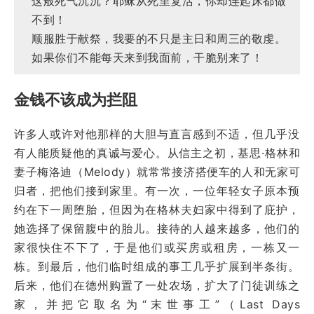
这般死气沉沉？耶稣从死里复活，你却连起床都做
不到！
顺服胜于献祭，我要的不只是主日和周三的敬虔。
如果你们不能每天来到我面前，干脆别来了！
金钱不该成为拦阻
许多人或许对他那样的大胆与直言感到不适，但几乎没
有人能质疑他的真诚与爱心。从信主之初，基思·格林和
妻子梅洛迪（Melody）就常常接济搭便车的人和无家可
归者，把他们接到家里。有一次，一位年轻女子原本预
约在下一周堕胎，但因为在格林夫妇家中得到了庇护，
她选择了保留腹中的胎儿。接待的人越来越多，他们的
家很快住不下了，于是他们或买房或租房，一栋又一
栋。到最后，他们临时组成的事工几乎扩展到半条街。
后来，他们在德州购置了一处农场，扩大了门徒训练之
家，并把它取名为“末世事工”（Last Days