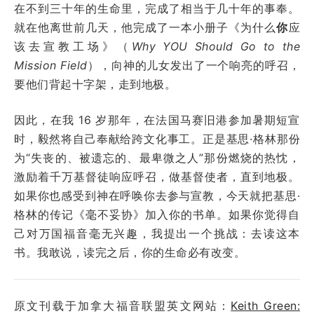
在不到三十年的生命里，完成了相当于几十年的事奉。
就在他离世前几天，他完成了一本小册子《为什么
你
应
该去宣教工场》（
Why YOU Should Go to the
Mission Field
），向神的儿女发出了一个响亮的呼召，
要他们背起十字架，走到地极。
因此，在我 16 岁那年，在法国马赛旧港参加暑期短宣
时，毅然将自己奉献给跨文化事工。正是基思·格林那份
为“失丧的、被遗忘的、最卑微之人”那份燃烧的热忱，
激励着千万基督徒响应呼召，做基督使者，直到地极。
如果你也感受到神在呼唤你去参与宣教，今天就把基思·
格林的传记《毫不妥协》加入你的书单。如果你觉得自
己对万国福音毫无兴趣，我提出一个挑战：去读这本
书。我敢说，读完之后，你的生命必有改变。
原文刊载于加拿大福音联盟英文网站：
Keith Green: