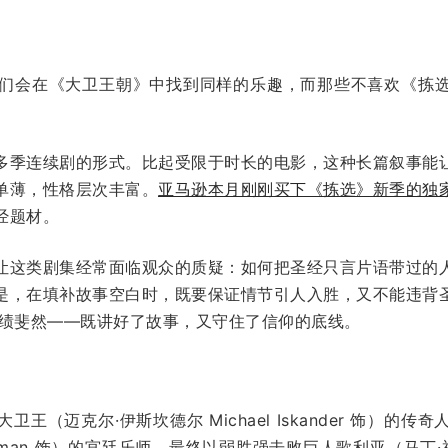
们会在《大卫王朝》中找到同样的乐趣，而那些不喜欢《拣
。
多季连续剧的形式。比起受限于时长的电影，这种长篇叙事能
单薄，性格层次丰富。
亚马逊本月刚刚买下《拣选》新季的独
经题材。
让这类剧集经常面临观众的质疑：如何把圣经只言片语带过的
是，在填补故事空白时，既要保证情节引人入胜，又不能违背
成绩斐然——既讲好了故事，又守住了信仰的底线。
王（迈克尔·伊斯坎德尔 Michael Iskander 饰）的
liman 饰）的宫廷乐师，最终以弱胜强击败巨人歌利亚（马丁·福特