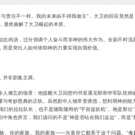
望与责任不一样。我的未来由不得我做主”，大卫的回应竟然是
调，显然曲解了大卫崛起的本质。
励志鸡汤，过分强调个人奋斗而非神的伟大作为。全剧不时流露
，而是突出人如何借助神的力量实现自我价值。
，并非剧集主调。
令人难忘的场景：他提醒大卫回想约书亚遇见耶和华军队统帅
耀与奇妙恩典的正轨。虽然剧中人物常受诱惑，想利用神的能
我们的拉拉队长，也不是随取随用的“宇宙提款机”。祂是那位“
中角色所言，我们该问的不是“神是否站在我们这边”，而是“
族、你的家族、我的家族——兴衰存亡都系于这个问题。“
今