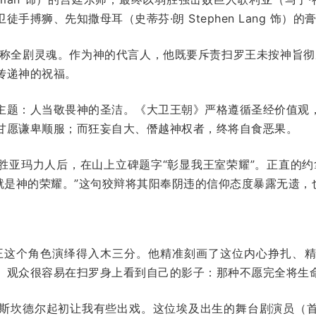
手搏狮、先知撒母耳（史蒂芬·朗 Stephen Lang 饰）的
堪称全剧灵魂。作为神的代言人，他既要斥责扫罗王未按神旨
传递神的祝福。
主题：人当敬畏神的圣洁。《大卫王朝》严格遵循圣经价值观
甘愿谦卑顺服；而狂妄自大、僭越神权者，终将自食恶果。
胜亚玛力人后，在山上立碑题字“彰显我王室荣耀”。正直的约
耀就是神的荣耀。”这句狡辩将其阳奉阴违的信仰态度暴露无遗
王这个角色演绎得入木三分。他精准刻画了这位内心挣扎、
。观众很容易在扫罗身上看到自己的影子：那种不愿完全将生
·伊斯坎德尔起初让我有些出戏。这位埃及出生的舞台剧演员（