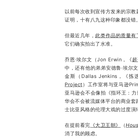
以前每次收到宣传方发来的宗教
证明，十有八九这种印象都没错
但最近几年，
此类作品的质量有
它们确实拍出了水准。
乔恩·埃尔文（Jon Erwin，《
超
中，还有他的弟弟安德鲁·埃尔文（A
金斯（Dallas Jenkins，《
Project
）工作室将与亚马逊Pr
亚马逊会不会像拍《指环王：力
华会不会被流媒体平台的商业套
士比亚风格的伦理大戏的过度演
在提前看完
《大卫王朝》
（
Hous
消了我的顾虑。