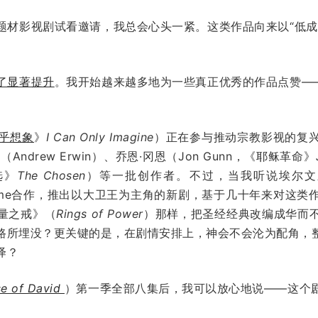
题材影视剧试看邀请，我总会心头一紧。这类作品向来以“低成
。
了显著提升
。我开始越来越多地为一些真正优秀的作品点赞——
乎想象
》
I Can Only Imagine
）正在参与推动宗教影视的复
ndrew Erwin）、乔恩·冈恩（Jon Gunn，《耶稣革命》
拣选》
The Chosen
）等一批创作者。不过，当我听说埃尔文
ime合作，推出以大卫王为主角的新剧，基于几十年来对这类
量之戒》（
Rings of Power
）那样，把圣经经典改编成华而
路所埋没？更关键的是，在剧情安排上，神会不会沦为配角，
绎？
e of David
）第一季全部八集后，我可以放心地说——这个