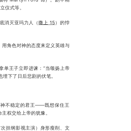
膏立仪式等。
彻底消灭亚玛力人（
撒上 15
）的悖
，用角色对神的态度来定义英雄与
拿单王子立即进谏：“当颂扬上帝
，也埋下了日后悲剧的伏笔。
精神不稳定的君王——既想保住王
命主权交给上帝的犹豫。
首次担纲影视主演）身形瘦削、文