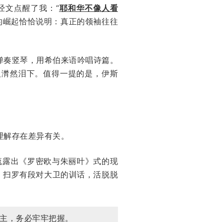
经文点醒了我：“
耶和华不像人看
的崛起恰恰说明：真正的领袖往往
弹奏竖琴，用希伯来语吟唱诗篇。
人潸然泪下。值得一提的是，伊斯
理解存在差异有关。
而流露出《罗密欧与朱丽叶》式的现
。扫罗有段对大卫的训话，活脱脱
主，务必牢牢把握。