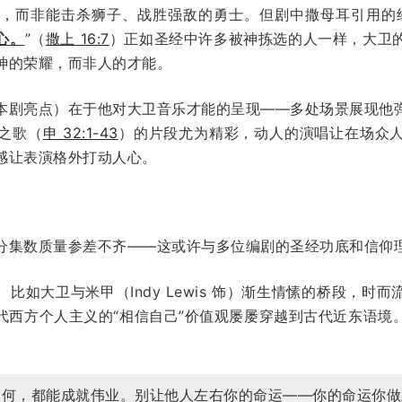
，而非能击杀狮子、战胜强敌的勇士。但剧中撒母耳引用的
心。
”（
撒上 16:7
）正如圣经中许多被神拣选的人一样，大卫
神的荣耀，而非人的才能。
本剧亮点）在于他对大卫音乐才能的呈现——多处场景展现他
之歌（
申 32:1-43
）的片段尤为精彩，动人的演唱让在场众
感让表演格外打动人心。
分集数质量参差不齐——这或许与多位编剧的圣经功底和信仰
比如大卫与米甲（Indy Lewis 饰）渐生情愫的桥段，时
代西方个人主义的“相信自己”价值观屡屡穿越到古代近东语境
如何，都能成就伟业。别让他人左右你的命运——你的命运你做