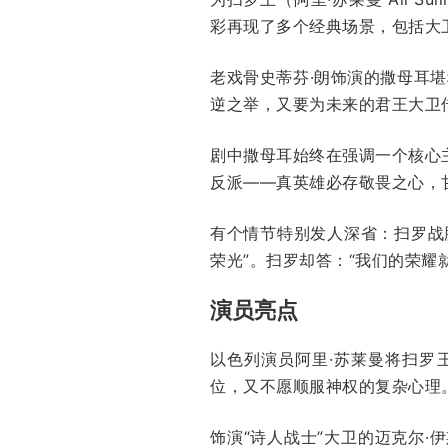
彩再现了多个经典场景，包括大卫徒
老戏骨史蒂芬·朗饰演的撒母耳
逆之举，又要为未来的君王大卫
剧中撒母耳始终在强调一个核心
反派——真英雄必存敬畏之心，
有个情节特别发人深省：扫罗战
荣光”。扫罗却答：“我们的荣
演员亮点
以色列演员阿里·苏莱曼将扫罗
位，又不愿顺服神权的复杂心理
饰演“诗人战士”大卫的迈克尔