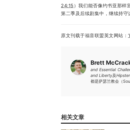
24:15
）我们能否像约书亚那样宣
第二季及后续剧集中，继续持守
原文刊载于福音联盟英文网站：
Brett McCrac
and Essential Chall
and Liberty
及
Hipster
都是萨瑟兰教会（Sout
相关文章