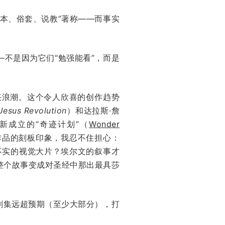
本、俗套、说教”著称——而事实
不是因为它们“勉强能看”，而是
兴浪潮。这个令人欣喜的创作趋势
Jesus Revolution
）和达拉斯·詹
新成立的“奇迹计划”（
Wonder
作品的刻板印象，我忍不住担心：
不实的视觉大片？埃尔文的叙事才
整个故事变成对圣经中那出最具莎
剧集远超预期（至少大部分），打