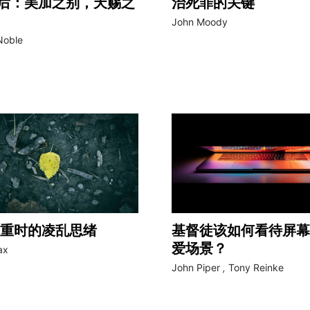
 年后：美加之别，天赐之
治死罪的关键
John Moody
Noble
重时的凌乱思绪
基督徒该如何看待屏幕
爱场景？
ax
John Piper
,
Tony Reinke