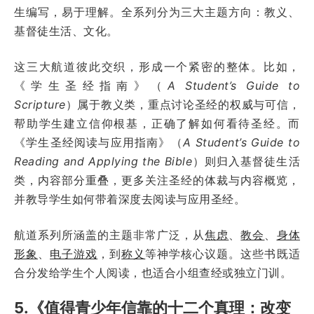
生编写，易于理解。全系列分为三大主题方向：教义、
基督徒生活、文化。
这三大航道彼此交织，形成一个紧密的整体。比如，
《学生圣经指南》（
A Student’s Guide to
Scripture
）属于教义类，重点讨论圣经的权威与可信，
帮助学生建立信仰根基，正确了解如何看待圣经。而
《学生圣经阅读与应用指南》（
A Student’s Guide to
Reading and Applying the Bible
）则归入基督徒生活
类，内容部分重叠，更多关注圣经的体裁与内容概览，
并教导学生如何带着深度去阅读与应用圣经。
航道系列所涵盖的主题非常广泛，从
焦虑
、
教会
、
身体
形象
、
电子游戏
，到
称义
等神学核心议题。这些书既适
合分发给学生个人阅读，也适合小组查经或独立门训。
5.《值得青少年信靠的十二个真理：改变