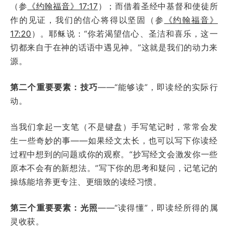
（参
《约翰福音》17:17
）；而借着圣经中基督和使徒所
作的见证，我们的信心将得以坚固（参
《约翰福音》
17:20
）。耶稣说：“你若渴望信心、圣洁和喜乐，这一
切都来自于在神的话语中遇见神。”这就是我们的动力来
源。
第二个重要要素：技巧
——“能够读”，即读经的实际行
动。
当我们拿起一支笔（不是键盘）手写笔记时，常常会发
生一些奇妙的事——如果经文太长，也可以写下你读经
过程中想到的问题或你的观察。“抄写经文会激发你一些
原本不会有的新想法。”写下你的思考和疑问，记笔记的
操练能培养更专注、更细致的读经习惯。
第三个重要要素：光照
——“读得懂”，即读经所得的属
灵收获。