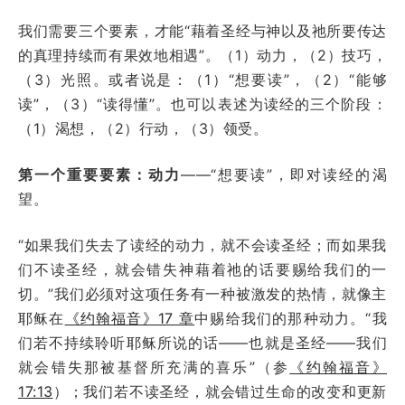
我们需要三个要素，才能“藉着圣经与神以及祂所要传达
的真理持续而有果效地相遇”。（1）动力，（2）技巧，
（3）光照。或者说是：（1）“想要读”，（2）“能够
读”，（3）“读得懂”。也可以表述为读经的三个阶段：
（1）渴想，（2）行动，（3）领受。
第一个重要要素：动力
——“想要读”，即对读经的渴
望。
“如果我们失去了读经的动力，就不会读圣经；而如果我
们不读圣经，就会错失神藉着祂的话要赐给我们的一
切。”我们必须对这项任务有一种被激发的热情，就像主
耶稣在
《约翰福音》17 章
中赐给我们的那种动力。“我
们若不持续聆听耶稣所说的话——也就是圣经——我们
就会错失那被基督所充满的喜乐”（参
《约翰福音》
17:13
）；我们若不读圣经，就会错过生命的改变和更新