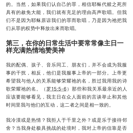
的。当然，如果我们认自己的罪，相信耶稣代赎之死所
具有的赦免大能，我们就有充足的理由高声歌唱。但我
们不是因为耶稣原谅我们的罪而歌唱，乃是因为祂把我
们从罪的权势中释放出来而歌唱。
第三，在你的日常生活中要常常像主日一
样充满热情地赞美神
我的配偶、孩子、音乐同工、朋友们，并不会成为我服
事的干扰，相反，他们是我服事上帝的一部分。上帝更
希望我与他人的关系能够荣耀
祂的名，胜过我用我的诗
歌荣耀祂的名。（
罗15:5-6
）那些和我关系最亲近的人
应该要能够看见，我主日在众人面前的言谈举止和其他
时间里我与他们的互动，这二者之间是相一致的。
我冷漠或是热情？
我拒人于千里之外？或是乐于接待邻
舍？当我身处极具挑战的处境时，我对上帝的信靠是否