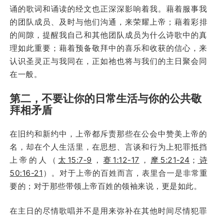
诵的歌词和诵读的经文也正深深影响着我。藉着服事我
的团队成员、及时与他们沟通，来荣耀上帝；藉着彩排
的间隙，提醒我自己和其他团队成员为什么诗歌中的真
理如此重要；藉着预备敬拜中的喜乐和收获的信心，来
认识圣灵正与我同在，正如祂也将与我们的主日聚会同
在一般。
第二，不要让你的日常生活与你的公共敬
拜相矛盾
在旧约和新约中，上帝都斥责那些在公会中赞美上帝的
名，却在个人生活里，在思想、言谈和行为上犯罪抵挡
上帝的人（
太15:7-9
，
赛1:12-17
，
摩5:21-24
；
诗
50:16-21
）。对于上帝的百姓而言，表里合一是非常重
要的；对于那些带领上帝百姓的领袖来说，更是如此。
在主日的尽情歌唱并不是用来弥补在其他时间尽情犯罪