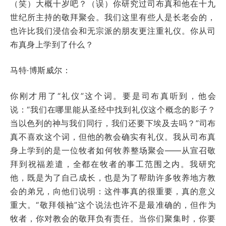
（笑）大概十岁吧？（误）你研究过司布真和他在十九
世纪所主持的敬拜聚会。我们这里有些人是长老会的，
也许比我们浸信会和无宗派的朋友更注重礼仪。你从司
布真身上学到了什么？
马特·博斯威尔：
你刚才用了“礼仪”这个词。要是司布真听到，他会
说：“我们在哪里能从圣经中找到礼仪这个概念的影子？
当以色列的神与我们同行，我们还要下埃及去吗？”司布
真不喜欢这个词，但他的教会确实有礼仪。我从司布真
身上学到的是一位牧者如何牧养整场聚会——从宣召敬
拜到祝福差遣，全都在牧者的事工范围之内。我研究
他，既是为了自己成长，也是为了帮助许多牧养地方教
会的弟兄，向他们说明：这件事真的很重要，真的意义
重大。“敬拜领袖”这个说法也许不是最准确的，但作为
牧者，你对教会的敬拜负有责任。当你们聚集时，你要