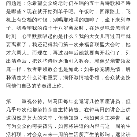
问题是：你希望会众终老时仍在唱的五十首诗歌和圣诗
是哪些？现在就开始列单子吧。午饭时，回家路上，飞
机上有空档的时候，别喝那难喝的咖啡了，坐下来列单
子。我希望我的孩子十八岁离家时，在她灵魂最黑暗的
时刻，心里默默唱起的是什么？我的大女儿再过四年就
要离家了，我还记得我们第一次来福音联盟大会时，她
才六周大。而现在，再过四年后她就要离开我们了。列
出清单后，把这些诗歌逐渐引入教会。就像父亲带领家
庭一样，牧者带领教会也是如此：如果你充满热情，解
释清楚为什么诗歌重要，满怀激情地带领，会众就会按
照他们自己的节奏跟上你。
第二，重视公祷。钟马田每年会邀请几位客座讲员，但
几乎每次他都坚持亲自主持祷告。在钟马田的讲台上讲
道固然是莫大的荣幸，但他知道，他如何为主祷告，如
何为会众的需要祷告，如何将讲道的内容与这一周的生
活相联，对会众未来一周的生活所产生的影响，远比讲