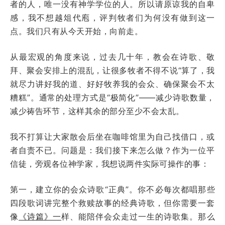
者的人，唯一没有神学学位的人。所以请原谅我的自卑
感，我不想越俎代庖，评判牧者们为何没有做到这一
点。我们只有从今天开始，向前走。
从最宏观的角度来说，过去几十年，教会在诗歌、敬
拜、聚会安排上的混乱，让很多牧者不得不说“算了，我
就尽力讲好我的道、好好牧养我的会众、确保聚会不太
糟糕”。通常的处理方式是“极简化”——减少诗歌数量，
减少祷告环节，这样其余的部分至少不会太乱。
我不打算让大家散会后坐在咖啡馆里为自己找借口，或
者自责不已。问题是：我们接下来怎么做？作为一位平
信徒，旁观各位神学家，我想说两件实际可操作的事：
第一，建立你的会众诗歌“正典”。你不必每次都唱那些
四段歌词讲完整个救赎故事的经典诗歌，但你需要一套
像
《诗篇》一
样、能陪伴会众走过一生的诗歌集。那么