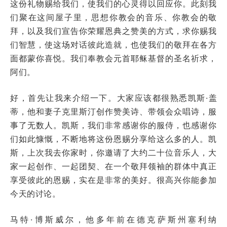
这份礼物赐给我们，使我们的心灵得以回应你。此刻我
们聚在这间屋子里，思想你教会的音乐、你教会的敬
拜，以及我们宣告你荣耀恩典之赞美的方式，求你赐我
们智慧，使这场对话彼此造就，也使我们的敬拜在各方
面都蒙你喜悦。我们奉教会元首耶稣基督的圣名祈求，
阿们。
好，首先让我来介绍一下。大家应该都很熟悉凯斯·盖
蒂，他和妻子克里斯汀创作赞美诗、带领会众唱诗，服
事了无数人。凯斯，我们非常感谢你的服侍，也感谢你
们如此慷慨，不断地将这份恩赐分享给这么多的人。凯
斯，上次我去你家时，你邀请了大约二十位音乐人，大
家一起创作、一起团契、在一个敬拜领袖的群体中真正
享受彼此的恩赐，实在是非常的美好。很高兴你能参加
今天的讨论。
马特·博斯威尔，他多年前在德克萨斯州塞利纳