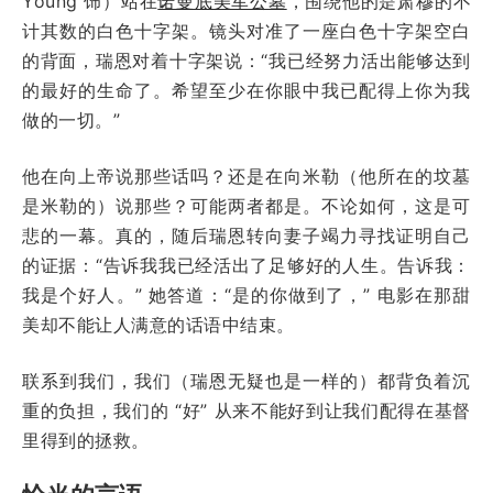
Young 饰）站在
诺曼底美军公墓
，围绕他的是肃穆的不
计其数的白色十字架。镜头对准了一座白色十字架空白
的背面，瑞恩对着十字架说：“我已经努力活出能够达到
的最好的生命了。希望至少在你眼中我已配得上你为我
做的一切。”
他在向上帝说那些话吗？还是在向米勒（他所在的坟墓
是米勒的）说那些？可能两者都是。不论如何，这是可
悲的一幕。真的，随后瑞恩转向妻子竭力寻找证明自己
的证据：“告诉我我已经活出了足够好的人生。告诉我：
我是个好人。” 她答道：“是的你做到了，” 电影在那甜
美却不能让人满意的话语中结束。
联系到我们，我们（瑞恩无疑也是一样的）都背负着沉
重的负担，我们的 “好” 从来不能好到让我们配得在基督
里得到的拯救。