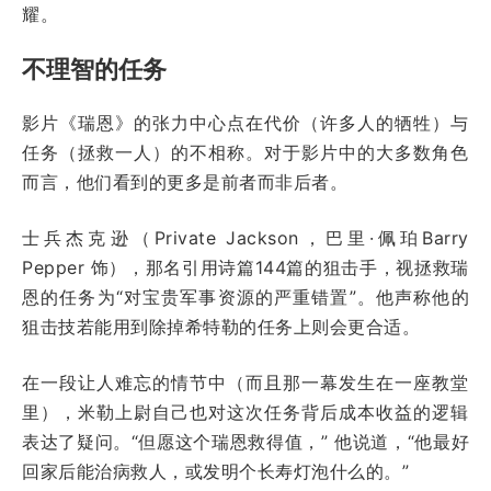
耀。
不理智的任务
影片《瑞恩》的张力中心点在代价（许多人的牺牲）与
任务（拯救一人）的不相称。对于影片中的大多数角色
而言，他们看到的更多是前者而非后者。
士兵杰克逊（Private Jackson，巴里·佩珀Barry
Pepper 饰），那名引用诗篇144篇的狙击手，视拯救瑞
恩的任务为“对宝贵军事资源的严重错置”。他声称他的
狙击技若能用到除掉希特勒的任务上则会更合适。
在一段让人难忘的情节中（而且那一幕发生在一座教堂
里），米勒上尉自己也对这次任务背后成本收益的逻辑
表达了疑问。“但愿这个瑞恩救得值，” 他说道，“他最好
回家后能治病救人，或发明个长寿灯泡什么的。”