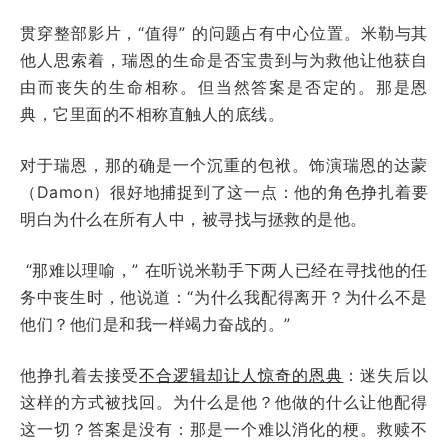
贯穿整部影片，“值得” 的问题占有中心位置。米勒与其
他人思索着，瑞恩的生命是否宝贵到与为救他让他获自
由而丧失的生命相称。但当然答案是否定的。那是恩
典，它里面的不相称直触人的底线。
对于瑞恩，那的确是一个沉重的包袱。饰演瑞恩的达蒙
（Damon）很好地捕捉到了这一点：他的角色挣扎着要
明白为什么在所有人中，被寻找与拯救的是他。
“那难以理喻，” 在听说米勒手下两人已经在寻找他的任
务中丧生时，他说道：“为什么我配得离开？为什么不是
他们？他们是和我一样竭力奋战的。”
他挣扎着去接受
不合逻辑却让人惊奇的恩典
：迷失后以
这样的方式被找回。为什么是他？他做的什么让他配得
这一切？答案是没有：那是一个难以消化的梗。救赎不