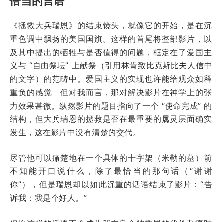
恰当的言语
《拯救大兵瑞恩》的结束镜头，就像它的开始，是在沉
重色调中飘扬的美国国旗。这样的首尾将整部影片，以
及其中提出的牺牲与是否值得的问题，框定在了爱国主
义与 “自由祭坛” 上献祭（引用
林肯致比克斯比夫人信
中
的文字）的范畴中。爱国主义的实现也许能给观众如释
重负的感觉，但对我而言，那对解决影片在神学上的张
力效果甚微。纵然影片的题目指向了一个 “使命完成” 的
结构，但大兵瑞恩的拯救是否在最重要的属灵层面确实
发生，这在影片中没有清楚的交代。
尽管他可以痛楚地在一个具体的十字架（米勒的墓）前
不知能开口说什么，除了最恰当的那句话（“谢谢
你”），但是瑞恩却以如此沉重的话语结束了影片：“告
诉我：我是个好人。”