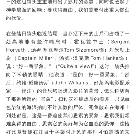
日的这组镜头重重地甩出了影片的命题，同时也激起了
神学层面的回响：要获得自由，我们需要付出重大惨烈
的代价。
在登陆日镜头临近结尾，当存活下来的士兵们占领了一
处高地能有些许喘息时，霍瓦兹中士（Sergent
Horvath，汤姆·塞兹摩尔Tom Sizemore饰）对米勒上
尉（Captain Miller，汤姆·汉克斯Tom Hanks饰）
说：“好一番景象。” （“Quite a view!”）这时，镜头推
向了米勒的眼睛，他说道：“是的，好一番景象。” 然
后，约翰·威廉姆斯（John Williams，好莱坞电影配乐
家——译注）的音乐悠扬进入影片的背景，镜头也切向
了那番所谓的 “景象”，扫过灾难肆虐后的海滩：只见血
色染红的海浪拍向不计其数的尸体、死鱼散布在海滩上
到处都是。这是一番迫使我们思索的景象：思索我们艰
难赢得的自由，思索它的美好与为它血战的恐怖。这恰
好比基督徒在注目十字架时所见的那种可怕震撼的荣