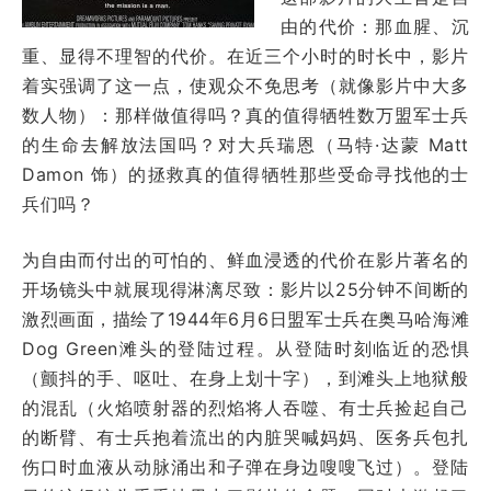
由的代价：那血腥、沉
重、显得不理智的代价。在近三个小时的时长中，影片
着实强调了这一点，使观众不免思考（就像影片中大多
数人物）：那样做值得吗？真的值得牺牲数万盟军士兵
的生命去解放法国吗？对大兵瑞恩（马特·达蒙 Matt
Damon 饰）的拯救真的值得牺牲那些受命寻找他的士
兵们吗？
为自由而付出的可怕的、鲜血浸透的代价在影片著名的
开场镜头中就展现得淋漓尽致：影片以25分钟不间断的
激烈画面，描绘了1944年6月6日盟军士兵在奥马哈海滩
Dog Green滩头的登陆过程。从登陆时刻临近的恐惧
（颤抖的手、呕吐、在身上划十字），到滩头上地狱般
的混乱（火焰喷射器的烈焰将人吞噬、有士兵捡起自己
的断臂、有士兵抱着流出的内脏哭喊妈妈、医务兵包扎
伤口时血液从动脉涌出和子弹在身边嗖嗖飞过）。登陆