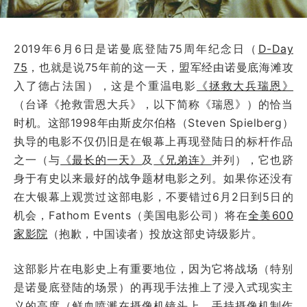
2019年6月6日是诺曼底登陆75周年纪念日（
D-Day
75
，也就是说75年前的这一天，盟军经由诺曼底海滩攻
入了德占法国），这是个重温电影
《拯救大兵瑞恩》
（台译《抢救雷恩大兵》，以下简称《瑞恩》）的恰当
时机。这部1998年由斯皮尔伯格（Steven Spielberg）
执导的电影不仅仍旧是在银幕上再现登陆日的标杆作品
之一（与
《最长的一天》
及
《兄弟连》
并列），它也跻
身于有史以来最好的战争题材电影之列。如果你还没有
在大银幕上观赏过这部电影，不要错过6月2日到5日的
机会，Fathom Events（美国电影公司）将在
全美600
家影院
（抱歉，中国读者）投放这部史诗级影片。
这部影片在电影史上有重要地位，因为它将战场（特别
是诺曼底登陆的场景）的再现手法推上了浸入式现实主
义的高度（鲜血喷溅在摄像机镜头上、手持摄像机制作