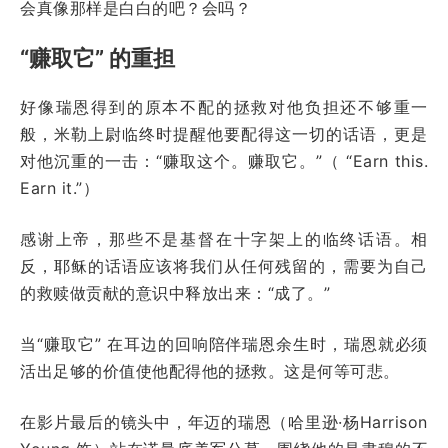
会真像那样是白白的吧？会吗？
“赚取它” 的重担
好像瑞恩得到的原本不配的拯救对他负担还不够重一
般，米勒上尉临终时提醒他要配得这一切的话语，更是
对他沉重的一击：“赚取这个。赚取它。”（ “Earn this.
Earn it.”）
感谢上帝，那些不是基督在十字架上的临终话语。相
反，耶稣的话语应该将我们从任何残留的，需要为自己
的救赎做贡献的意识中释放出来：“成了。”
当“赚取它” 在耳边的回响陪伴瑞恩余生时，瑞恩就必须
活出足够的价值使他配得他的拯救。这是何等可悲。
在影片最后的镜头中，年迈的瑞恩（哈里逊·杨Harrison