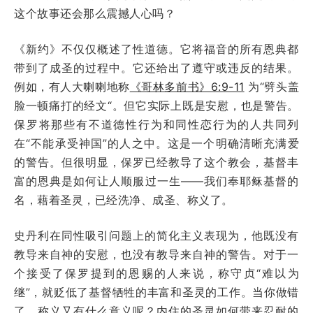
这个故事还会那么震撼人心吗？
《新约》不仅仅概述了性道德。它将福音的所有恩典都
带到了成圣的过程中。它还给出了遵守或违反的结果。
例如，有人大喇喇地称
《哥林多前书》6:9-11
为“劈头盖
脸一顿痛打的经文“。但它实际上既是安慰，也是警告。
保罗将那些有不道德性行为和同性恋行为的人共同列
在“不能承受神国”的人之中。这是一个明确清晰充满爱
的警告。但很明显，保罗已经教导了这个教会，基督丰
富的恩典是如何让人顺服过一生——我们奉耶稣基督的
名，藉着圣灵，已经洗净、成圣、称义了。
史丹利在同性吸引问题上的简化主义表现为，他既没有
教导来自神的安慰，也没有教导来自神的警告。对于一
个接受了保罗提到的恩赐的人来说，称守贞“难以为
继”，就贬低了基督牺牲的丰富和圣灵的工作。当你做错
了，称义又有什么意义呢？内住的圣灵如何带来忍耐的