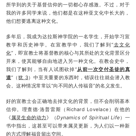
所学到的关于基督信仰的一切都心存感激。不过，对于
我的许多同学来说，他们都是在这种亚文化中长大的，
他们想要逃离这种文化。
多年后，我成为达拉斯神学院的一名学生，开始学习宣
教学和历史神学。在宣教学中，我们了解到“
去文化
化
”，即宣教士将基督教的核心与其所处的文化背景区分
开来，使其能够自由地进入另一种文化。在教会史中，
我们了解到，当有人试图砍掉“
从前一次交付圣徒的真
道
”（
犹 3
）中至关重要的东西时，错误往往就会潜入教
会。这种情况常常以“向不同的人传福音”的名义发生。
好的宣教士会正确地去掉文化的背景，但不会削弱基本
信仰。理查德·洛普雷斯（Richard Lovelace）在他的
《
属灵生命的动力
》（
Dynamics of Spiritual Life
）一
书中指出，这甚至可以带来属灵更新，为人们以一种新
的方式理解福音留出空间。