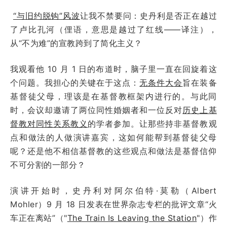
“与旧约脱钩”风波
让我不禁要问：史丹利是否正在越过
了卢比孔河（俚语，意思是越过了红线——译注），
从“不为难”的宣教跨到了简化主义？
我观看他 10 月 1 日的布道时，脑子里一直在回旋着这
个问题。我担心的关键在于这点：
无条件大会
旨在装备
基督徒父母，理该是在基督教框架内进行的。与此同
时，会议却邀请了两位同性婚姻者和一位反对
历史上基
督教对同性关系教义
的学者参加。让那些持非基督教观
点和做法的人做演讲嘉宾，这如何能帮到基督徒父母
呢？还是他不相信基督教的这些观点和做法是基督信仰
不可分割的一部分？
演讲开始时，史丹利对阿尔伯特·莫勒（Albert
Mohler）9 月 18 日发表在世界杂志专栏的批评文章“火
车正在离站”（"
The Train Is Leaving the Station
"
）作