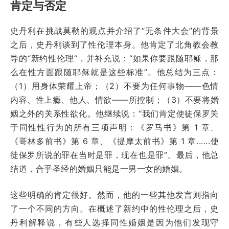
肯定与否定
史丹利在挑战莫勒的观点并介绍了“无条件大会”的背景
之后，史丹利谈到了性伦理本身。他肯定了北角教会教
导的“新约性伦理“，并补充说：“如果你要跟随耶稣，那
么在性方面跟随耶稣就是这些标准”。他总结为三点：
（1）用身体荣耀上帝；（2）不要为任何事物——色情
内容、性上瘾、他人、情欲——所控制；（3）不要将婚
姻之外的关系性欲化。他继续说：“我们肯定使徒保罗关
于同性性行为的所有三项声明：《罗马书》第 1 章、
《哥林多前书》第 6 章、《提摩太前书》第 1 章......使
徒保罗所说的罪在当时是罪，现在也是罪”。最后，他总
结道，合乎圣经的婚姻只能是一男一女的婚姻。
这些明确的肯定很好。然而，他的一些其他发言则指向
了一个不同的方向。在概述了新约中的性伦理之后，史
丹利解释说，有些人选择同性婚姻是因为他们发现守