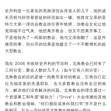
史丹利是一位著名的美南浸信会传道人的儿子，他的成
长历程与好些基督徒的经历如出一辙。他曾在父亲的亚
特兰大第一浸信会教会担任青年牧师，但教会文化让他
觉得喘不过气来。他想离开教会，但又不想离开事工，
于是他创办了一间新的教会。他与父亲闹翻了，这是件
痛苦的事，但分开的结果是他建立了一个不断增长的超
大型教会。
我在 2006 年收听史丹利的节目时，北角教会已经有了
三间分堂，聚会人数好几千人（如今它有八间分堂）。
北角教会的目的是做一间教导圣经的教会，它将自己定
位为福音派的先遣部队，去大多数教会没有去过的地
方，解决他们没有解决的问题。北角教会的理念通过一
个资源事工和年度“驱动力”（"Drive"）大会传播给其他
教会和教会领袖。“你们都应该来向我们学”并不是什么
新鲜话。它从一开始就是北角教会精神的一部分。