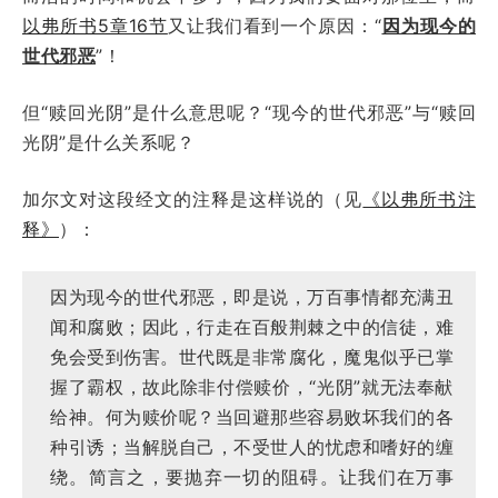
以弗所书5章16节
又让我们看到一个原因：“
因为现今的
世代邪恶
”！
但“赎回光阴”是什么意思呢？“现今的世代邪恶”与“赎回
光阴”是什么关系呢？
加尔文对这段经文的注释是这样说的（见
《以弗所书注
释》
）
：
因为现今的世代邪恶，即是说，万百事情都充满丑
闻和腐败；因此，行走在百般荆棘之中的信徒，难
免会受到伤害。世代既是非常腐化，魔鬼似乎已掌
握了霸权，故此除非付偿赎价，“光阴”就无法奉献
给神。何为赎价呢？当回避那些容易败坏我们的各
种引诱；当解脱自己，不受世人的忧虑和嗜好的缠
绕。简言之，要抛弃一切的阻碍。让我们在万事