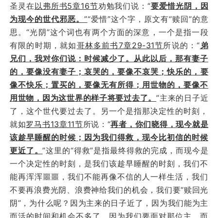
圣灵在
以弗所书5章16节
劝勉我们说：“
要爱惜光阴，因
为现今的世代邪恶。
”
“爱惜”这个字，原文有“赎回”的意
思。“光阴”这个词也有两个方面的深意，一个是指一段
有限的时期，就如
哥林多前书7章29-31节
所说的：“
弟
兄们，我对你们说：时候减少了。从此以后，那有妻子
的，要像没有妻子；哀哭的，要像不哀哭；快乐的，要
像不快乐；置买的，要像无有所得；用世物的，要像不
用世物，因为这世界的样子将要过去了。
”主来的日子近
了，这个世代要过去了。另一个是指那决定性的时刻，
就如
罗马书13章11节
所说：“
再者，你们晓得，现今就是
该趁早睡醒的时候；因为我们得救，现今比初信的时候
更近了。
”这里的“得救”是指最终得救的完成，而现今是
一个决定性的时刻，是我们该趁早睡醒的时刻，我们不
能再浑浑噩噩，我们不能再像不信的人一样生活，我们
不要再浪费光阴、浪费神给我们的机会，我们要“赎回光
阴”，为什么呢？因为主来的日子近了，因为我们能为主
而活的时间和机会不多了，因为我们要面对那位主，而