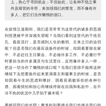
上，热心于寻回机会；不但如此，让各种不悦之事
件及艰苦的辛劳，来加强我们的警觉，而不像有许
多人，把它们当作懒惰的借口。
在疫情泛滥期间，我们是否常常为这世代的诸多邪恶感
到愤懑难平并深感失望呢？当我们看到这世代的千疮百
孔、瘟疫流行，是否感到人生的脆弱、主来之日的迫切
呢？但是否我们在最应该振作的时候，却因着要留在家
中、不必赶往主日聚会、不必做许多工作、不必履行平
时要担当的许多属灵与生活责任，反而像许多人一样，
把这一切当作了懒惰的借口呢？当我们觉得不能再这样
继续下去想要振作起来更渴慕主和服事主的时候，是否
却因着今生的思虑和嗜好、因着容易败坏你的各种引
诱、因着惧怕和担心而继续停留在自我和私欲中，在不
冷不热的状况中几乎陷于麻木呢？
要赎回我们的光阴！魔鬼时刻要掳去我们也掳去我们的