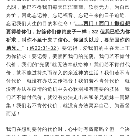
光阴，他巴不得我们每天浑浑噩噩、软弱无力、为自己
奔忙，因此忘记神、忘记福音、忘记主来的日子迫近、
忘记我们人生的目的和使命！
“
……西门！西门！撒但想
要得着你们，好筛你们像筛麦子一样；
32
但我已经为你
祈求，叫你不至于失了信心。你回头以后，要坚固你的
弟兄。
”（
路22:31-32
）要记得，爱我们的主在天上正
为你祈求！要记得，要赎回我们的光阴。我们若不肯付
代价，我们的“光阴”就无法奉献给神！我们若不肯付代
价，就不能过持久而深入的亲近神的生活！我们若不肯
付代价，就没有办法去传福音！我们若不肯付代价，就
没有办法在疫情的危机中关心软弱和有需要的肢体！我
们若不肯付代价，就没有办法走出来和弟兄姐妹一同聚
集！我们若不肯付代价，就没有办法离弃自己、为基督
而活！
我们在想到要付的代价时，心中时有踌躇吗？但一个决