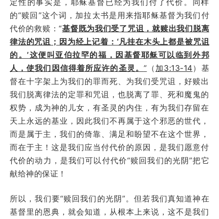
定性的事实是，耶稣基督已经为我们付了代价。同样
的“赎回”这个词，加拉太书是用来指耶稣基督为我们付
代价的救赎：“
基督既为我们受了咒诅，就赎出我们脱离
律法的咒诅；因为经上记着：‘凡挂在木头上都是被咒诅
的。’这便叫亚伯拉罕的福，因基督耶稣可以临到外邦
人，使我们因信得着所应许的圣灵。
”
（
加3:13-14
）基
督在十字架上为我们的罪而死、为我们受咒诅，好赎出
我们脱离律法的定罪和咒诅，也脱离了罪、死和魔鬼的
权势，成为神的儿女，有圣灵的内住，有为我们存留在
天上永远的基业，因此我们不再属于这个邪恶的世代，
而是属于主，我们的倚靠、满足和盼望不在这个世界，
而在于主！这是我们应当付代价的原因，是我们愿意付
代价的动力，是我们可以付代价“赎回我们的光阴”把它
献给神的保证！
所以，我们要“赎回我们的光阴”。但若我们真知道神在
基督里的恩典，就会知道，从根本上来说，这不是我们