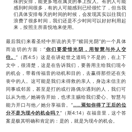
殊的安排，能更多地在属灵的事上投入。有的人可能
感到时间很多，有的人可能感到已经很忙了，但当我
们具体安排每天的时间的时候，会发现其实以往我们
浪费了很多时间，我们还是不少时间可以好好利用起
来，按照主所喜悦地来使用。
最后我们来看圣经中所说的关于“赎回光阴”的一个具体
而迫切的方面：“
你们要爱惜光阴，用智慧与外人交
往。
”（西4:5）这是在讲处世之道吗？不是的，在上下
文中，很清楚，这是在告诉我们，要善用主给我们现今
的机会，带着传福音的动机和目的，去赢得那些还在失
丧中的人。这可能是我们未得救的亲人，身边未信主的
同事或邻居，甚至是打的或行路偶尔遇到的人，我们可
以从为他／她祷告开始，也求主赐给我们爱心、智慧与
能力开口与他／她分享福音。“
……焉知你得了王后的位
分不是为现今的机会吗？
”（斯4:14）在福音里，这个答
案是极其明确和肯定的：是的，就是为现今的机会。