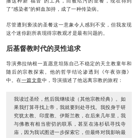
播这种新“福音”的工具，而被玷污的圣餐，现在得到
了“感染者”的鲜血加持，成了一种传染病。
尽管遭到亵渎的圣餐这一意象令人感到不安，但我发现
这个迷你剧所表现得宗教观才是最有问题的。
后基督教时代的灵性追求
导演弗拉纳根一直愿意坦陈自己不稳定的天主教童年和
随后的宗教探索。他的哲学结论渗透到《午夜弥撒》
中。在
一篇文章
中，导演描述了他远离宗教的旅程：
我读过圣经，然后我继续读（其他宗教经典）。如
果我打算寻找上帝，我就要到处寻找。我投身于研
究犹太教、印度教、伊斯兰教，在后来几年里，我
与佛教有相当密切的联系，甚至在洛杉矶寻找寺
庙，因为我试图进一步探索它，但最终对我影响最