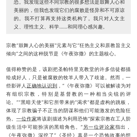
恐。我发现这些不同宗教的很多想法是鼓舞人心和
美丽的，但我也发现它们的腐败是怪异和不可原谅
的。我不打算再支持这类机构了。我只对人文主
义、理性主义、科学……和同理心感兴趣。
宗教“鼓舞人心的美丽”元素与它“狂热主义和原教旨主义
倾向”之间的这种脱节是《午夜弥撒》的主题核心。
值得称赞的是，该剧把圣帕特里克教堂的许多信徒都描
绘成好人，只是被腐败的牧羊人带入了歧途。然而，一
些影评人
正确地认识到
，“《午夜弥撒》可以被解读为对
有组织宗教，特别是基督教的一种相当尖锐的评
论。”“黑暗天使”和它所带来的“渴求”都是虚构的跳板，
体现了宗教骗子不正当的阴谋和他们可能激发的危险狂
热。
一位作家
将该剧描述为利用恐怖“探索宗教在工人阶
级生活中可能扮演的黑暗角色。”
另一位评论家
指出，
《午夜弥撒》深挖了“《圣经》真是一个恐怖故事的想