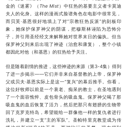
金的《迷雾》（
The Mist
）中狂热的基要主义者卡莫迪
夫人的化身。这样的漫画式脸谱角色在电影中很常见，
而贝芙·基恩很好地填上了对“宗教狂热反派”的刻板印
象，她保护保罗神父的阴谋，把穆斯林诬陷为恐怖分
子，并引用圣经经文来解释她对世界末日的偏执。但当
保罗神父到来后出现了神迹（治愈和康复），整个小镇
都因此对他（和基恩）的狂热给予关注。
但是随着剧情的推进，这些神迹的来源（第3-4集）得到
了进一步揭示——它们并非来自基督教的上帝，保罗神
父或贝夫·基恩实际上是这一“复兴”的幕后推手。你看，
这位好牧师以前是一个衰老、痴呆的教士，在圣地遇到
了一个面容憔悴、皮包骨头的吸血鬼。保罗神父喝了那
吸血鬼的血后恢复了活力，然后把那只有翅膀的生物带
回了克罗克特岛，希望能给一群像他一样的复仇者进行
洗礼，并建立一支“主的军队”。圣帕特里克教堂成为传