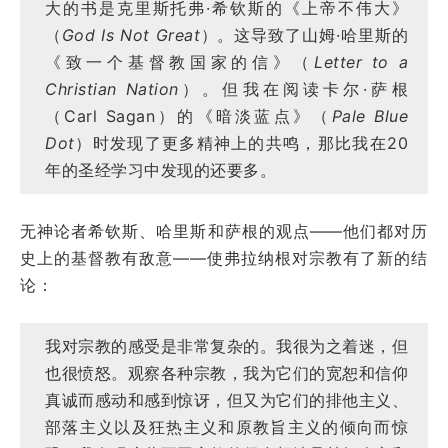
大的书是克里斯托弗·希钦斯的《上帝不伟大》
（
God Is Not Great
）。这导致了山姆·哈里斯的
《致一个基督教国家的信》（
Letter to a
Christian Nation
）。但我在阅读卡尔·萨根
（Carl Sagan）的《暗淡蓝点》（
Pale Blue
Dot
）时发现了更多精神上的共鸣，那比我在20
年的圣经学习中发现的还要多。
无神论者希钦斯、哈里斯和萨根的观点——他们都对历
史上的基督教有敌意——使弗拉纳根对宗教有了新的结
论：
我对宗教的感受是非常复杂的。我很为之着迷，但
也很愤怒。观察各种宗教，我为它们的宽恕和信仰
真诚而感动和感到惊讶，但又为它们的排他主义、
部落主义以及狂热主义和原教旨主义的倾向而惊