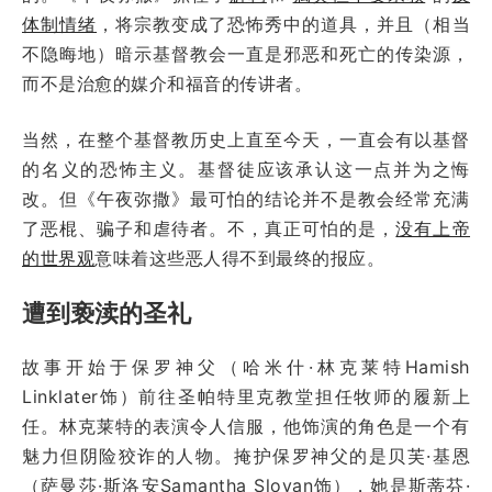
体制情绪
，将宗教变成了恐怖秀中的道具，并且（相当
不隐晦地）暗示基督教会一直是邪恶和死亡的传染源，
而不是治愈的媒介和福音的传讲者。
当然，在整个基督教历史上直至今天，一直会有以基督
的名义的恐怖主义。基督徒应该承认这一点并为之悔
改。但《午夜弥撒》最可怕的结论并不是教会经常充满
了恶棍、骗子和虐待者。不，真正可怕的是，
没有上帝
的世界观
意味着这些恶人得不到最终的报应。
遭到亵渎的圣礼
故事开始于保罗神父（哈米什·林克莱特Hamish
Linklater饰）前往圣帕特里克教堂担任牧师的履新上
任。林克莱特的表演令人信服，他饰演的角色是一个有
魅力但阴险狡诈的人物。掩护保罗神父的是贝芙·基恩
（萨曼莎·斯洛安Samantha Sloyan饰），她是斯蒂芬·