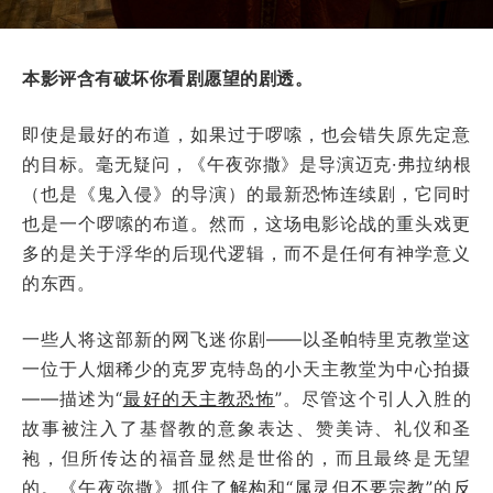
本影评含有破坏你看剧愿望的剧透。
即使是最好的布道，如果过于啰嗦，也会错失原先定意
的目标。毫无疑问，《午夜弥撒》是导演迈克·弗拉纳根
（也是《鬼入侵》的导演）的最新恐怖连续剧，它同时
也是一个啰嗦的布道。然而，这场电影论战的重头戏更
多的是关于浮华的后现代逻辑，而不是任何有神学意义
的东西。
一些人将这部新的网飞迷你剧——以圣帕特里克教堂这
一位于人烟稀少的克罗克特岛的小天主教堂为中心拍摄
——描述为“
最好的天主教恐怖
”。尽管这个引人入胜的
故事被注入了基督教的意象表达、赞美诗、礼仪和圣
袍，但所传达的福音显然是世俗的，而且最终是无望
的。《午夜弥撒》抓住了
解构
和“
属灵但不要宗教
”的
反