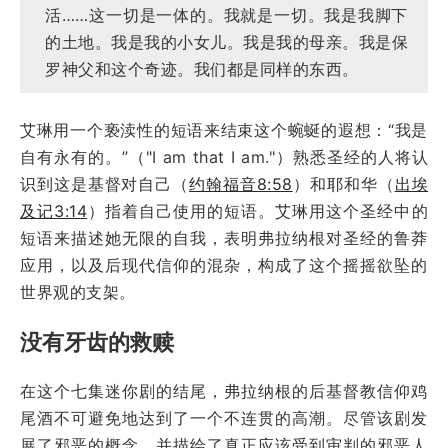
活……这一切是一体的。我就是一切。我是我脚下
的土地。我是我的小女儿。我是我的母亲。我是保
罗神父和这个奇迹。我们都是同样的东西。
艾琳用一个亵渎性的短语来结束这个蜿蜒的遐想：“我是
自有永有的。”（"I am that I am."）熟悉圣经的人将认
识到这是基督对自己（
约翰福音8:58
）和耶和华（
出埃
及记3:14
）指着自己使用的短语。艾琳用这个圣经中的
短语来描述她无限的自我，表明弗拉纳根对圣经的鲁莽
应用，以及后现代信仰的混杂，构成了这个摇摇欲坠的
世界观的支架。
没有牙齿的救赎
在这个七集迷你剧的结尾，弗拉纳根的后基督教信仰鸡
尾酒不可避免地达到了一个不连贯的高潮。尽管该剧发
展了邪恶的概念，并描绘了真正应该受到审判的邪恶人