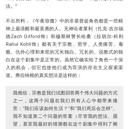
法。”
不出所料，《午夜弥撒》中的非基督徒角色都是一些精
神上最清醒和最英勇的人。无神论者莱利（扎克·吉尔福
德Zach Gilford饰）和穆斯林警长哈桑（拉胡尔·科利
Rahul Kohli饰）都有关于宗教、哲学、人类痛苦、毒
瘾、仇外心理和来世的冗长独白。冗长的、说教式的独
白在这个剧集中是正常的。虽然它确实给了角色一个深
入的机会，但它也使他们成为导演的存在主义探索渠
道。弗拉纳根的真实想法是这样的：
我相信，宗教是我们试图回答两个伟大问题的方式
之一，这两个问题在我们所有人心中都带来痛
苦：“我们应该如何生活？”和“我们死后会怎样”。
我不知道第二个问题的答案（尽管我的想法、愿
望，甚至我最好的猜测都在这个剧集中得到了阐