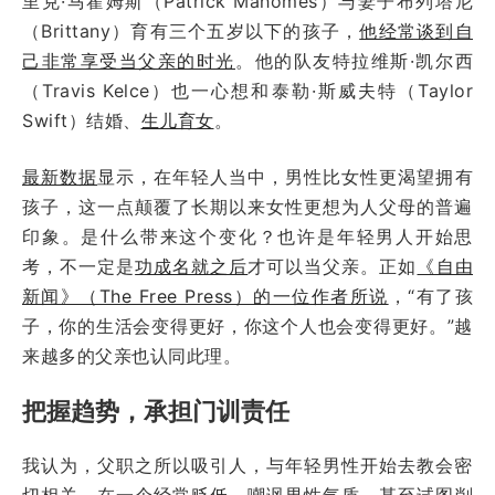
里克·马霍姆斯（Patrick Mahomes）与妻子布列塔尼
（Brittany）育有三个五岁以下的孩子，
他经常谈到自
己非常享受当父亲的时光
。他的队友特拉维斯·凯尔西
（Travis Kelce）也一心想和泰勒·斯威夫特（Taylor
Swift）结婚、
生儿育女
。
最新数据
显示，在年轻人当中，男性比女性更渴望拥有
孩子，这一点颠覆了长期以来女性更想为人父母的普遍
印象。是什么带来这个变化？也许是年轻男人开始思
考，不一定是
功成名就之后
才可以当父亲。正如
《自由
新闻》（The Free Press）的一位作者所说
，“有了孩
子，你的生活会变得更好，你这个人也会变得更好。”越
来越多的父亲也认同此理。
把握趋势，承担门训责任
我认为，父职之所以吸引人，与年轻男性开始去教会密
切相关。在一个经常
贬低
、嘲讽男性气质，甚至试图削