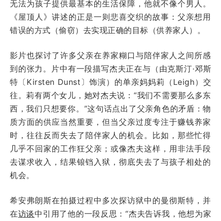
无法为孩子提供最基本的生活保障，他就不像个男人。
《屋顶人》讲述的正是一则悲喜交织的故事：父亲想用
错误的方式（偷窃）去实现正确的目标（供养家人）。
影片也探讨了许多父亲在养家糊口与陪伴家人之间所感
到的张力。片中有一段描写杰夫正在与（由克斯汀·邓斯
特〔Kirsten Dunst〕饰演）的单亲妈妈莉（Leigh）交
往。莉有两个女儿，她对杰夫说：“我们不需要那么多东
西，我们只想要你。”这句话点出了父亲角色的矛盾：物
质方面的供应当然重要，但当父亲过度专注于赚钱养家
时，往往反而失去了陪伴家人的机会。比如，那些忙得
几乎不回家的工作狂父亲；或像杰夫这样，用非法手段
去谋求收入，结果锒铛入狱，彻底失去了与孩子相处的
机会。
希安弗朗斯在拍摄过程中多次探访狱中的曼彻斯特，并
在
访谈
中引用了他的一段反思：“杰夫告诉我，他想为家