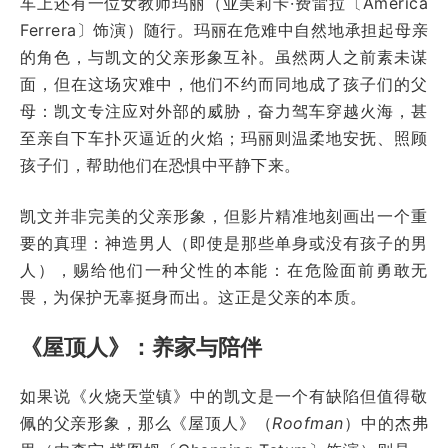
车上还有一位女教师玛丽（亚美莉卡·费雷拉〔America
Ferrera〕饰演）随行。玛丽在危难中自然地承担起母亲
的角色，与凯文的父亲形象互补。虽然两人之前素未谋
面，但在这场灾难中，他们不约而同地成了孩子们的父
母：凯文专注应对外部的威胁，奋力驾车穿越火海，甚
至亲自下车扑灭逼近的火焰；玛丽则温柔地安抚、照顾
孩子们，帮助他们在恐惧中平静下来。
凯文并非完美的父亲形象，但影片精准地刻画出一个重
要的真理：神造男人（即使是那些单身或没有孩子的男
人），赐给他们一种父性的本能：在危险面前勇敢无
畏，为保护无辜挺身而出。这正是父亲的本质。
《屋顶人》：养家与陪伴
如果说《火烧天堂镇》中的凯文是一个有缺陷但值得敬
佩的父亲形象，那么《屋顶人》（
Roofman
）中的杰弗