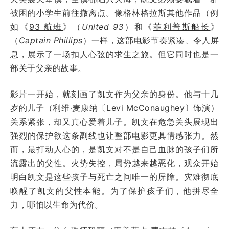
被困的小学生前往撤离点。像格林格拉斯其他作品（例
如《
93 航班
》（
United 93
）和《
菲利普斯船长
》
（
Captain Phillips
）一样，这部电影节奏紧凑、令人屏
息，展示了一场扣人心弦的求生之旅。但它同时也是一
部关于父亲的故事。
影片一开始，就刻画了凯文作为父亲的身份。他与十几
岁的儿子（利维·麦康纳〔Levi McConaughey〕饰演）
关系紧张，却又真心爱着儿子。凯文在危急关头展现出
强烈的保护欲这条副线也让整部电影更具情感张力。然
而，最打动人心的，是凯文对不是自己血脉的孩子们所
流露出的父性。火势失控，局势越来越恶化，观众开始
明白凯文是这些孩子与死亡之间唯一的屏障。灾难彻底
唤醒了凯文的父性本能。为了保护孩子们，他拼尽全
力，哪怕以生命为代价。