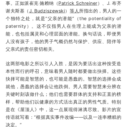
事。正如派崔克·施赖纳（
Patrick Schreiner
）、J. 布齐
谢夫斯基（
J. Budziszewski
）
等人
所指出的，男人的一
个独特之处，就是“父亲的潜能”（the potentiality of
paternity）。这不仅指男人在生理上能成为父亲的潜
能，也包括属灵和心理层面的潜能。换句话说，即便男
人没有孩子，他的男子气概仍然与保护、供应、陪伴等
父亲式的责任密切相关。
这两部电影之所以引人入胜，是因为要活出这种按受造
本性而行的呼召，意味着男人随时都要做出抉择。这些
抉择可能是智慧的，也可能是愚蠢的。智慧的选择会成
就他，愚蠢的选择会让他跌倒。男人需要智慧来分辨在
关键时刻该做什么；他们也需要群体的支持和正直的榜
样，帮助他们以健康的方式活出真正的男性气质。特别
是在《屋顶人》中，这一点展现得淋漓尽致。影片的宣
传语就写着：“根据真实事件改编——以及一连串糟糕的
决定。”