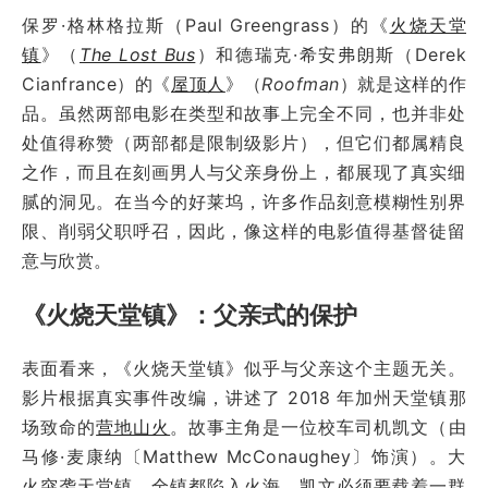
保罗·格林格拉斯（Paul Greengrass）的《
火烧天堂
镇
》（
The Lost Bus
）和德瑞克·希安弗朗斯（Derek
Cianfrance）的《
屋顶人
》（
Roofman
）就是这样的作
品。虽然两部电影在类型和故事上完全不同，也并非处
处值得称赞（两部都是限制级影片），但它们都属精良
之作，而且在刻画男人与父亲身份上，都展现了真实细
腻的洞见。在当今的好莱坞，许多作品刻意模糊性别界
限、削弱父职呼召，因此，像这样的电影值得基督徒留
意与欣赏。
《火烧天堂镇》：父亲式的保护
表面看来，《火烧天堂镇》似乎与父亲这个主题无关。
影片根据真实事件改编，讲述了 2018 年加州天堂镇那
场致命的
营地山火
。故事主角是一位校车司机凯文（由
马修·麦康纳〔Matthew McConaughey〕饰演）。大
火突袭天堂镇，全镇都陷入火海，凯文必须要载着一群