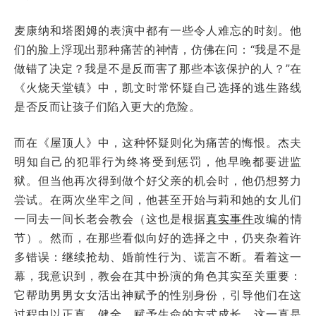
麦康纳和塔图姆的表演中都有一些令人难忘的时刻。他
们的脸上浮现出那种痛苦的神情，仿佛在问：“我是不是
做错了决定？我是不是反而害了那些本该保护的人？”在
《火烧天堂镇》中，凯文时常怀疑自己选择的逃生路线
是否反而让孩子们陷入更大的危险。
而在《屋顶人》中，这种怀疑则化为痛苦的悔恨。杰夫
明知自己的犯罪行为终将受到惩罚，他早晚都要进监
狱。但当他再次得到做个好父亲的机会时，他仍想努力
尝试。在两次坐牢之间，他甚至开始与莉和她的女儿们
一同去一间长老会教会（这也是根据
真实事件
改编的情
节）。然而，在那些看似向好的选择之中，仍夹杂着许
多错误：继续抢劫、婚前性行为、谎言不断。看着这一
幕，我意识到，教会在其中扮演的角色其实至关重要：
它帮助男男女女活出神赋予的性别身份，引导他们在这
过程中以正直、健全、赋予生命的方式成长。这一直是