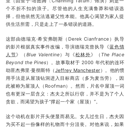
里（由查宁·塔图姆〔Channing Tatum〕饰演）则是一
个不折不扣的浪子。尽管他的人生充满鲁莽和错误选
择，但他依然无法逃避父性本能。他真心渴望为家人提
供生活所需，只是走上了一条错误的道路。
这部由德瑞克·希安弗朗斯（Derek Cianfrance）执导
的影片根据真实事件改编，导演德瑞克曾执导《
蓝色情
人节
》（
Blue Valentine
）与《
松林外
》（
The Place
Beyond the Pines
）。故事取材于 2000 年代初的连环
劫匪杰弗里·曼彻斯特（
Jeffrey Manchester
）。他的惯
用手法是从屋顶钻洞进入目标商店（多为麦当劳），因
此被称为屋顶人（Roofman）。然而，片名中屋顶一词
也有更深一层含义：杰夫之所以行窃，并不是为了个人
贪欲，而渴望为孩子“撑起一个家（屋顶）”。
这个动机在影片开头便显而易见。女儿过生日，杰夫因
为买不起一份像样的礼物而十分沮丧。对他来说，如果