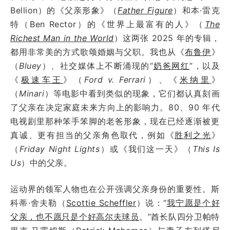
Bellion）的《父亲形象》（
Father Figure
）和本·雷克
特（Ben Rector）的《世界上最富有的人》（
The
Richest Man in the World
）这两张 2025 年的专辑，
都用非常美的方式歌颂婚姻与父职。我也从《
布鲁伊
》
（
Bluey
）、社交媒体上不断涌现的“
奶爸网红
”，以及
《
极速车王
》（
Ford v. Ferrari
）、《
米纳里
》
（
Minari
）等电影中看到类似的现象，它们都认真刻画
了父亲在决定家庭未来方向上的影响力。80、90 年代
电视剧里那种笨手笨脚的老爸形象，现在已经逐渐被更
真诚、更有担当的父亲角色取代，例如《
胜利之光
》
（
Friday Night Lights
）或《我们这一天》（
This Is
Us
）中的父亲。
运动界的领军人物也在公开强调父亲身份的重要性。斯
科蒂·舍夫勒（
Scottie Scheffler
）说：“
我宁愿是个好
父亲，也不愿只是个好高尔夫球员
。”酋长队四分卫帕特