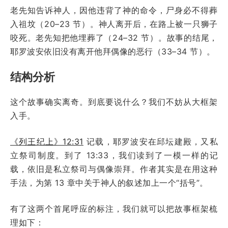
老先知告诉神人，因他违背了神的命令，尸身必不得葬
入祖坟（20–23 节）。神人离开后，在路上被一只狮子
咬死。老先知把他埋葬了（24–32 节）。故事的结尾，
耶罗波安依旧没有离开他拜偶像的恶行（33–34 节）。
结构分析
这个故事确实离奇。到底要说什么？我们不妨从大框架
入手。
《列王纪上》12:31
记载，耶罗波安在邱坛建殿，又私
立祭司制度。到了 13:33，我们读到了一模一样的记
载，依旧是私立祭司与偶像崇拜。作者其实是在用这种
手法，为第 13 章中关于神人的叙述加上一个“括号”。
有了这两个首尾呼应的标注，我们就可以把故事框架梳
理如下：