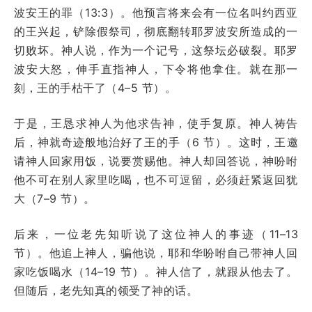
波安王的罪（13:3）。他预言将来会有一位名叫约西亚
的王兴起，铲除假祭司，彻底翻转耶罗波安所造成的一
切败坏。神人说，作为一个记号，这祭坛必破裂。耶罗
波安大怒，伸手直指神人，下令将他拿住。就在那一
刻，王的手枯干了（4–5 节）。
于是，王恳求神人为他求告神，使手复原。神人祷告
后，神就奇迹般地治好了王的手（6 节）。这时，王邀
请神人回家用饭，说要赏赐他。神人却回答说，神吩咐
他不可在别人家里吃喝，也不可逗留，必须赶紧返回犹
大（7–9 节）。
后来，一位老先知听说了这位神人的事迹（11–13
节）。他追上神人，骗他说，耶和华吩咐自己带神人回
家吃饭喝水（14–19 节）。神人信了，就跟从他去了。
但随后，老先知真的领受了神的话。