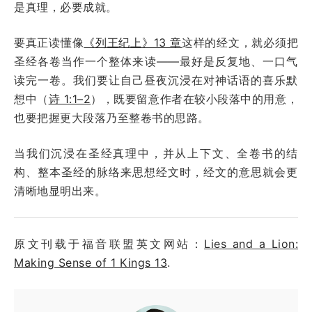
是真理，必要成就。
要真正读懂像
《列王纪上》13 章
这样的经文，就必须把
圣经各卷当作一个整体来读——最好是反复地、一口气
读完一卷。我们要让自己昼夜沉浸在对神话语的喜乐默
想中（
诗 1:1–2
），既要留意作者在较小段落中的用意，
也要把握更大段落乃至整卷书的思路。
当我们沉浸在圣经真理中，并从上下文、全卷书的结
构、整本圣经的脉络来思想经文时，经文的意思就会更
清晰地显明出来。
原文刊载于福音联盟英文网站：
Lies and a Lion:
Making Sense of 1 Kings 13
.