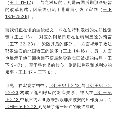
（
王上 11–12
）；与之对应的，则是南国后期那些短暂
的改革尝试，因最终仍流于背道而引发了审判（
王下
18:1–25:26
）。
而我们正在读的这段经文，即在伯特利发出的先知性谴
责（
王上 13
），对应的则是日后在伯特利应验的预言
（
王下 22–23
）。紧随其后的部分，一方面揭示了效法
耶罗波安的北国诸王的败坏（
王上 14–16
），另一方面
也展示了他们因执迷不悟最终导致亡国被掳的结局（
王
下 9–17
）。至于整套书的核心，则是以利亚和以利沙的
服事（
王上 17
–
王下 8
）。
可见，在宏观结构中，
《列王纪上》13
与
《列王纪下》
22–23
构成了遥相呼应的对应关系。神人在
《列王纪
上》13
中预言约西亚必来拆毁耶罗波安的所作所为，而
《列王纪下》23
则见证了这一应许的最终成就。