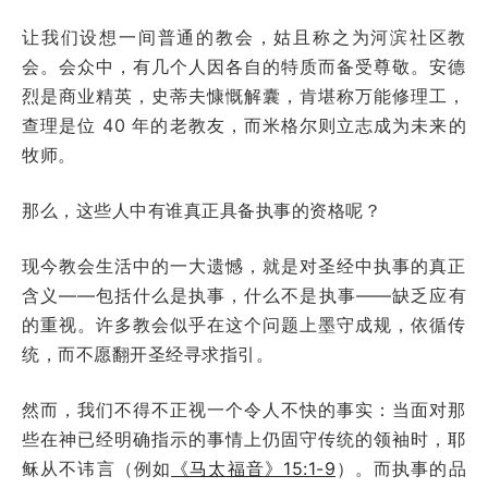
让我们设想一间普通的教会，姑且称之为河滨社区教
会。会众中，有几个人因各自的特质而备受尊敬。安德
烈是商业精英，史蒂夫慷慨解囊，肯堪称万能修理工，
查理是位 40 年的老教友，而米格尔则立志成为未来的
牧师。
那么，这些人中有谁真正具备执事的资格呢？
现今教会生活中的一大遗憾，就是对圣经中执事的真正
含义——包括什么是执事，什么不是执事——缺乏应有
的重视。许多教会似乎在这个问题上墨守成规，依循传
统，而不愿翻开圣经寻求指引。
然而，我们不得不正视一个令人不快的事实：当面对那
些在神已经明确指示的事情上仍固守传统的领袖时，耶
稣从不讳言（例如
《马太福音》15:1-9
）。而执事的品