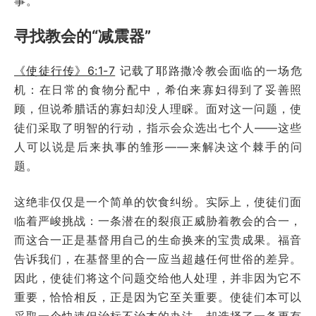
事。
寻找教会的“减震器”
《使徒行传》6:1-7
记载了耶路撒冷教会面临的一场危
机：在日常的食物分配中，希伯来寡妇得到了妥善照
顾，但说希腊话的寡妇却没人理睬。面对这一问题，使
徒们采取了明智的行动，指示会众选出七个人——这些
人可以说是后来执事的雏形——来解决这个棘手的问
题。
这绝非仅仅是一个简单的饮食纠纷。实际上，使徒们面
临着严峻挑战：一条潜在的裂痕正威胁着教会的合一，
而这合一正是基督用自己的生命换来的宝贵成果。福音
告诉我们，在基督里的合一应当超越任何世俗的差异。
因此，使徒们将这个问题交给他人处理，并非因为它不
重要，恰恰相反，正是因为它至关重要。使徒们本可以
采取一个快速但治标不治本的办法，却选择了一条更有