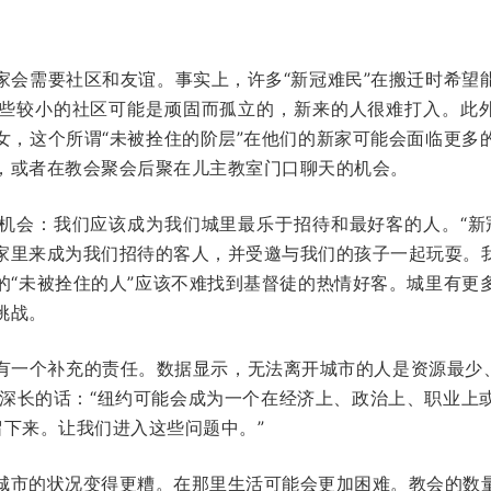
家会需要社区和友谊。事实上，许多“新冠难民”在搬迁时希望
些较小的社区可能是顽固而孤立的，新来的人很难打入。此外
女，这个所谓“未被拴住的阶层”在他们的新家可能会面临更多
，或者在教会聚会后聚在儿主教室门口聊天的机会。
机会：我们应该成为我们城里最乐于招待和最好客的人。“新
家里来成为我们招待的客人，并受邀与我们的孩子一起玩耍。
的“未被拴住的人”应该不难找到基督徒的热情好客。城里有更
挑战。
有一个补充的责任。数据显示，无法离开城市的人是资源最少、最
味深长的话：“纽约可能会成为一个在经济上、政治上、职业上
留下来。让我们进入这些问题中。”
城市的状况变得更糟。在那里生活可能会更加困难。教会的数