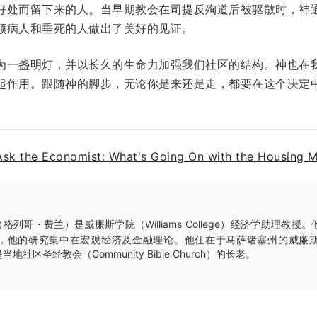
好处而留下来的人。当早期教会在司提反殉道后被驱散时，神
顾病人和垂死的人做出了美好的见证。
为一盏明灯，并以长久的生命力加强我们社区的结构。神也在
起作用。跟随神的脚步，无论你是来还是走，都要在这个决定
Ask the Economist: What's Going On with the Housing M
（格列哥・费兰）是威廉斯学院（Williams College）经济学助理教
他的研究集中在宏观经济及金融理论。他住在于马萨诸塞州的威廉斯顿（Wil
，是当地社区圣经教会（Community Bible Church）的长老。