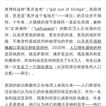
查博特这种“离开道奇”（"get out of Dodge"，美国俚
语，意思是“离开这个鬼地方”——译注）的言论并不独
特。十年来，大规模的保守派移民一直处在高潮，被称
为“左派难民”（"
Leftugees
"）的数百万人正在涌向红
州，以追求更低的税收、更安全的街道、更高的地区评
级、不教变性观或批判种族理论的学校，以及
并不强制
佩戴口罩或注射疫苗的州
。2020年，
人口增长最快的州
是田纳西州、德克萨斯州、佛罗里达州、俄亥俄州和亚
利桑那州，而加利福尼亚州则流失了9.8万人，有史以来
第一次
失去了一个国会席位
（众议院席位根据各州人口
分配——译注）。
美国的政治两极性正在地理上表现出来——人们希望生
活在他们认为自己的价值观得到肯定的地方。作为一名
加利福尼亚居民，我看到邻居们成群结队地搬走。许多
人是基督徒，他们认为他们的搬迁是神的旨意——他们