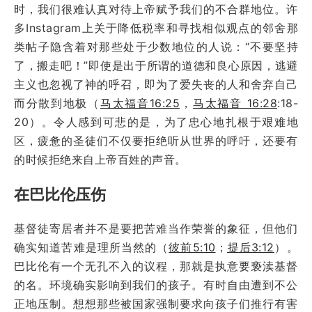
时，我们很难认真对待上帝赋予我们的不合群地位。许
多Instagram上关于降低税率和寻找相似观点的邻舍那
类帖子隐含着对那些处于少数地位的人说：“不要坚持
了，搬走吧！”即使是出于所谓的道德和良心原因，逃避
主义也忽视了神的呼召，即为了爱失丧的人和舍弃自己
而分散到地极（
马太福音16:25
，
马太福音 16:28
:18-
20）。令人感到可悲的是，为了忠心地扎根于艰难地
区，疲惫的圣徒们不仅要拒绝听从世界的呼吁，还要有
的时候拒绝来自上帝百姓的声音。
在巴比伦压伤
基督徒寄居者并不是要把苦难当作荣誉的象征，但他们
确实知道苦难是理所当然的（
彼前5:10
；
提后3:12
）。
巴比伦有一个无孔不入的议程，那就是执意要亵渎基督
的名。环境确实影响到我们的孩子。有时自由遭到不公
正地压制。想想那些被国家强制要求向孩子们推行有害