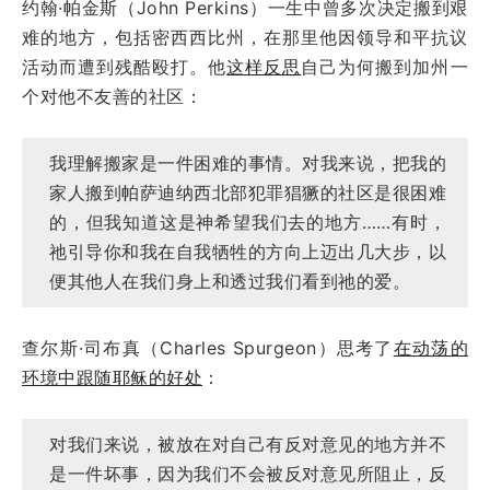
约翰·帕金斯（John Perkins）一生中曾多次决定搬到艰
难的地方，包括密西西比州，在那里他因领导和平抗议
活动而遭到残酷殴打。他
这样反思
自己为何搬到加州一
个对他不友善的社区：
我理解搬家是一件困难的事情。对我来说，把我的
家人搬到帕萨迪纳西北部犯罪猖獗的社区是很困难
的，但我知道这是神希望我们去的地方……有时，
祂引导你和我在自我牺牲的方向上迈出几大步，以
便其他人在我们身上和透过我们看到祂的爱。
查尔斯·司布真（Charles Spurgeon）思考了
在动荡的
环境中跟随耶稣的好处
：
对我们来说，被放在对自己有反对意见的地方并不
是一件坏事，因为我们不会被反对意见所阻止，反