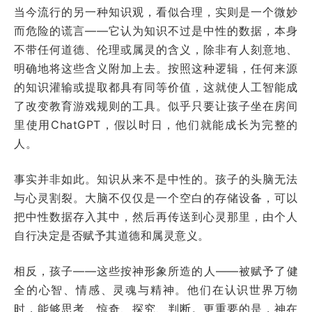
当今流行的另一种知识观，看似合理，实则是一个微妙
而危险的谎言——它认为知识不过是中性的数据，本身
不带任何道德、伦理或属灵的含义，除非有人刻意地、
明确地将这些含义附加上去。按照这种逻辑，任何来源
的知识灌输或提取都具有同等价值，这就使人工智能成
了改变教育游戏规则的工具。似乎只要让孩子坐在房间
里使用ChatGPT，假以时日，他们就能成长为完整的
人。
事实并非如此。知识从来不是中性的。孩子的头脑无法
与心灵割裂。大脑不仅仅是一个空白的存储设备，可以
把中性数据存入其中，然后再传送到心灵那里，由个人
自行决定是否赋予其道德和属灵意义。
相反，孩子——这些按神形象所造的人——被赋予了健
全的心智、情感、灵魂与精神。他们在认识世界万物
时，能够思考、惊奇、探究、判断。更重要的是，神在