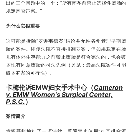
出的三个问题中的一个：“所有怀孕前禁止选择性堕胎的
规定是否违宪。”
为什么它很重要
这可能是拆除“罗诉韦德案”结论并允许各州管理早期堕
胎的案件。即使法院不直接推翻罗案，但如果裁定在胎
儿有体外生存能力之前禁止堕胎是符合宪法的，也会破
坏现有同意堕胎的司法先例（另见：
最高法院案件可能
破坏罗案的可行性
）。
卡梅伦诉EMW妇女手术中心（
Cameron
v. EMW Women's Surgical Center,
P.S.C.
）
案情简介
肯塔基州通过了一项法律，普遍禁止使用“扩宫排空流