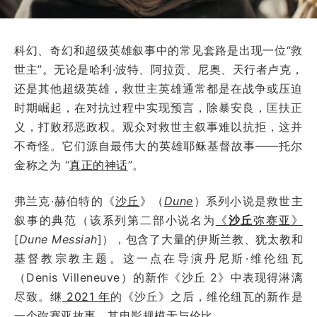
科幻、奇幻和超级英雄叙事中的常见套路是出现一位“救
世主”。无论是哈利·波特、阿拉贡、尼奥、天行者卢克，
还是其他超级英雄，救世主英雄通常都是在战争或压迫
时期崛起，在对抗过程中实现预言，除暴安良，匡扶正
义，打败邪恶政权。观众对救世主叙事难以抗拒，这并
不奇怪。它们源自最伟大的英雄耶稣基督故事——托尔
金称之为 “
真正的神话
”。
弗兰克·赫伯特的《
沙丘
》（
Dune
）系列小说是救世主
叙事的典范（该系列第二部小说名为
《
沙丘
弥赛亚》
[
Dune Messiah
]），包含了大量的伊斯兰教、犹太教和
基督教宗教主题。这一点在导演丹尼斯·维伦纽瓦
（Denis Villeneuve）的新作《沙丘 2》中表现得淋漓
尽致。继
2021 年
的《沙丘》之后，维伦纽瓦的新作是
一个弥赛亚故事，其电影规模无与伦比。