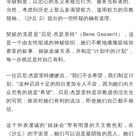
等级制度，以忠心的名义来规范行为、服务当权者的。
当然，考虑到历史上那么多渴望权力、滥用权力的宗教
领袖，《沙丘 2》提出的一些怀疑的确有道理。
契妮的克星是“贝尼·杰瑟里特”（Bene Gesserit），这
是一个由女性组成的神秘组织，她们不断地播撒延续弥
赛亚的叙事、操纵血缘关系，并制定“计划中的计划”，
每一步棋总是对自己有利。
一位贝尼·杰瑟里特嬷嬷说，“我们不去希望，我们制定计
划。”这种讥诮十足的坦白更加令人不齿，因为她们向大
众兜售的就是“希望”。贝尼·杰瑟里特是宗教虚伪活生生
的写照：推崇对她们有利的说法，即使她们自己都不相
信。
这个外表虔诚的“姐妹会”带有明显的天主教色彩，在
《沙丘》的宇宙里，她们可以说是最阴险的恶人。她们