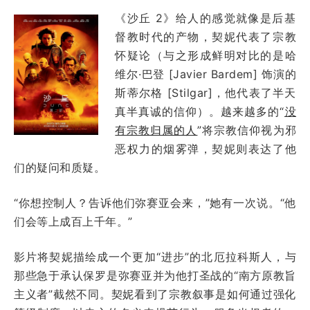
《沙丘 2》给人的感觉就像是后基
督教时代的产物，契妮代表了宗教
怀疑论（与之形成鲜明对比的是哈
维尔·巴登 [Javier Bardem] 饰演的
斯蒂尔格 [Stilgar]，他代表了半天
真半真诚的信仰）。越来越多的“
没
有宗教归属的人
”将宗教信仰视为邪
恶权力的烟雾弹，契妮则表达了他
们的疑问和质疑。
“你想控制人？告诉他们弥赛亚会来，”她有一次说。“他
们会等上成百上千年。”
影片将契妮描绘成一个更加“进步”的北厄拉科斯人，与
那些急于承认保罗是弥赛亚并为他打圣战的“南方原教旨
主义者”截然不同。契妮看到了宗教叙事是如何通过强化