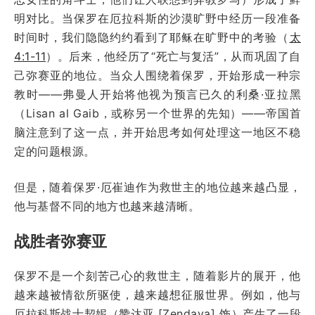
明对比。当保罗在厄拉科斯的沙漠旷野中经历一段准备
时间时，我们隐隐约约看到了耶稣在旷野中的考验（
太
4:1-11
）。后来，他经历了“死亡与复活”，从而巩固了自
己弥赛亚的地位。当众人围绕着保罗，开始形成一种宗
教时——弗曼人开始将他视为预言已久的利桑·亚拉黑
（Lisan al Gaib，或称另一个世界的先知）——帝国首
脑注意到了这一点，并开始思考如何处理这一地区不稳
定的问题根源。
但是，随着保罗·厄崔迪作为救世主的地位越来越凸显，
他与基督不同的地方也越来越清晰。
战胜者弥赛亚
保罗不是一个刻苦己心的救世主，随着影片的展开，他
越来越被情欲所驱使，越来越想征服世界。例如，他与
厄拉科斯战士契妮（赞达亚 [Zendaya] 饰）产生了一段