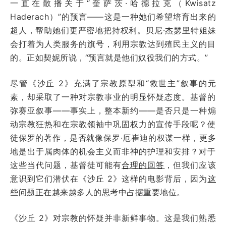
一直在散播关于“奎萨茨·哈德拉克（Kwisatz
Haderach）”的预言——这是一种她们希望培育出来的
超人，帮助她们更严密地把持权利。贝尼·杰瑟里特姐妹
会打着为人类服务的旗号，利用宗教达到殖民主义的目
的。正如契妮所说，“预言就是他们奴役我们的方式。”
尽管《沙丘 2》充满了宗教原型和“救世主”叙事的元
素，却采取了一种对宗教事业的明显怀疑态度。基督的
弥赛亚叙事——事实上，整本新约——是否只是一种煽
动宗教狂热和在宗教领袖中巩固权力的宣传手段呢？使
徒保罗的著作，是否就像保罗·厄崔迪的权谋一样，更多
地是出于属肉体的机会主义而非神的护理和安排？对于
这些当代问题，基督徒可能有
合理的回答
，但我们应该
意识到它们潜伏在《沙丘 2》这样的电影背后，因为
这
些问题
正在越来越多人的思考中占据重要地位。
《沙丘 2》对宗教的怀疑并非新鲜事物。这是我们熟悉