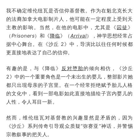
我不确定维伦纽瓦是否信仰基督教。作为在魁北克长大
的法裔加拿大电影制片人，他可能在一定程度上受到天
主教的影响。当然，在他的电影中，尤其是《
囚徒
》
（
Prisoners
）和《
降临
》（
Arrival
），神学思想经常占
据中心舞台。在《沙丘 2》中，导演比以往任何时候都
更直接地表达了自己的信仰。
有趣的是，与《降临》
反对堕胎
的倾向相仿，《沙丘
2》中的一个重要角色是一个未出生的婴儿，整部影片她
都只出现母亲的子宫里。在一个经常拒绝赋予胎儿人格
的文化中，看到一部电影如此直接地描绘子宫内婴儿的
人性，令人耳目一新。
然而，维伦纽瓦对基督教的兴趣显然是矛盾的，因为
《沙丘》系列传奇引导观众质疑“弥赛亚”神话，并警惕
宗教叙事的把关人。