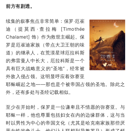
前方有剧透。
续集的叙事焦点非常简单：保罗·厄崔
迪（提莫西·查拉梅 [Timothée
Chalamet] 饰）作为救世主崛起。保
罗是厄崔迪家族（带点大卫王朝的味
道）的继承人，在荒漠星球厄拉科斯
的弗雷曼人中长大，厄拉科斯是一个
具有巨大战略意义的“圣地”，经常被
外敌入侵占领。这明显呼应着弥赛亚
耶稣崛起之地——那也是个被帝国占领的圣地。除此之
外，还有多处与圣经记载相似。
至少在开始时，保罗是一位谦卑且不情愿的弥赛亚。与
耶稣一样，他也尊重包括妇女在内的边缘群体，这与当
时以男性为中心的帝国文化（尤其是哈克南家族那些厌
恶女性的角斗士，他们让人联想到异教罗马）形成了鲜