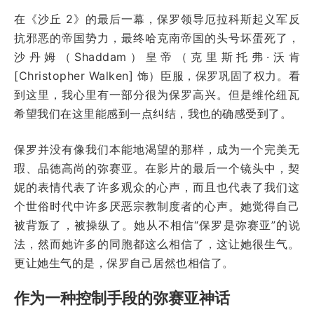
在《沙丘 2》的最后一幕，保罗领导厄拉科斯起义军反
抗邪恶的帝国势力，最终哈克南帝国的头号坏蛋死了，
沙丹姆（Shaddam）皇帝（克里斯托弗·沃肯
[Christopher Walken] 饰）臣服，保罗巩固了权力。看
到这里，我心里有一部分很为保罗高兴。但是维伦纽瓦
希望我们在这里能感到一点纠结，我也的确感受到了。
保罗并没有像我们本能地渴望的那样，成为一个完美无
瑕、品德高尚的弥赛亚。在影片的最后一个镜头中，契
妮的表情代表了许多观众的心声，而且也代表了我们这
个世俗时代中许多厌恶宗教制度者的心声。她觉得自己
被背叛了，被操纵了。她从不相信“保罗是弥赛亚”的说
法，然而她许多的同胞都这么相信了，这让她很生气。
更让她生气的是，保罗自己居然也相信了。
作为一种控制手段的弥赛亚神话