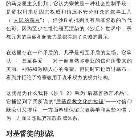
的马克思主义批判，它认为宗教是一种社会控制手段，
是霸权用来巩固其权威和镇压不安分群众的叙事工具
（“
人民的鸦片
”）。但沙丘的批判具有后基督教的当代
色彩。因为至少在维伦纽瓦渲染的《沙丘》世界中，宗
教元素的美丽和超验力量都得到了真诚的展示。
在这里存在一种矛盾的、几乎是相互矛盾的立场。它承
认——甚至喜爱——对于超自然弥赛亚的信仰所带来的
美丽、神秘和激励人心的希望。但同时它也透过幕布，
看到并拒绝了将宗教用于谋求权力的权力结构。
这就是为什么我将《沙丘 2》称为“后基督教艺术品”。
它捕捉到了我所说的“
后基督教文化的拉锯
”——对信仰
既吸引又排斥，一方面希望
保留宗教美学
和某些习惯，
另一方面又想抛弃宗教权威体系。
对基督徒的挑战