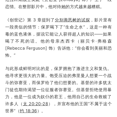
恋情。在整部影片中，他对待她的方式越来越糟糕。
《创世记》第 3 章提到了
分别善恶树的试探
，影片里有
一段类似的情节：保罗喝下了“生命之水”，这是一种有
毒的蓝色液体，据说它能让人获得超人的知识——如果
喝了不死的话。他的母亲杰西卡（丽贝卡·弗格森
[Rebecca Ferguson] 饰）告诉他：“你会看到美丽和恐
怖。”
与此形成鲜明对比的是，保罗拥抱了激进主义和复仇。
他寻求更强大的力量。饱受压迫的弗里曼人想要一个战
斗的弥赛亚，而保罗给了他们想要的。基督的许多犹太
门徒也期待渴望一位征服者弥赛亚。但基督拒绝使用暴
力，他是一位成为奴仆的君王，他用自己的生命救赎了
许多人（
太 20:20-28
），并宣布他的王国“不属于这个
世界”（
约 18:36
）。