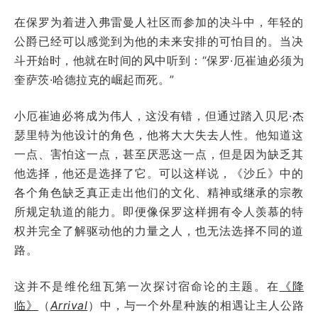
在保罗为着进入弗雷曼人社区而参加的决斗中，年轻的
公爵已经可以感觉到为他的未来安排的可怕目的。当决
斗开始时，他就在时间的风中听到：“保罗·厄崔迪必须为
奎萨茨·哈德拉克的崛起而死。”
小厄崔迪必将成为伟人，这没有错，但通过踏入贝尼·杰
瑟里特为他设计的角色，他将大大失去人性。他知道这
一点、害怕这一点，甚至厌恶这一点，但是因为缺乏其
他选择，他还是选择了它。可以这样说，《沙丘》中的
各个角色缺乏真正走出他们的文化、精神或继承的宗教
所规定轨道的能力。即便像保罗这样拥有令人羡慕的特
权并完全了解驱动他的力量之人，也无法选择不同的道
路。
这并不是维伦纽瓦第一次探讨宿命论的主题。在
《降
临》
（
Arrival
）中，与一个外星种族的相遇让主人公路