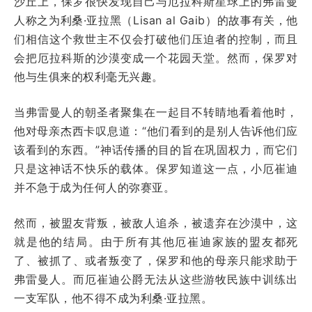
沙丘上，保罗很快发现自己与厄拉科斯星球上的弗雷曼
人称之为利桑·亚拉黑（Lisan al Gaib）的故事有关，他
们相信这个救世主不仅会打破他们压迫者的控制，而且
会把厄拉科斯的沙漠变成一个花园天堂。然而，保罗对
他与生俱来的权利毫无兴趣。
当弗雷曼人的朝圣者聚集在一起目不转睛地看着他时，
他对母亲杰西卡叹息道：“他们看到的是别人告诉他们应
该看到的东西。”神话传播的目的旨在巩固权力，而它们
只是这神话不快乐的载体。保罗知道这一点，小厄崔迪
并不急于成为任何人的弥赛亚。
然而，被盟友背叛，被敌人追杀，被遗弃在沙漠中，这
就是他的结局。由于所有其他厄崔迪家族的盟友都死
了、被抓了、或者叛变了，保罗和他的母亲只能求助于
弗雷曼人。而厄崔迪公爵无法从这些游牧民族中训练出
一支军队，他不得不成为利桑·亚拉黑。