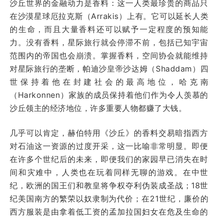
沙丘世界的金融动力是香料：这一人类最珍贵的商品只
在沙漠星球厄拉克斯（Arrakis）上有。它可以延长人类
的生命，而且大量香料还可以赋予一定程度的预知能
力。没有香料，星际旅行就会停滞不前，包括已知宇宙
范围内的帝国也会崩溃。掌握香料，空间协会就能维持
对星际旅行的垄断，帕迪沙皇帝沙达姆（Shaddam）四
世保持着他在封建社会的最高地位，哈克南
（Harkonnen）家族的成员保持着他们作为令人羡慕的
沙丘领主的经济地位，许多重要人物都赚了大钱。
几乎可以肯定，赫伯特用《沙丘》的香料交易暗指西方
对石油这一资源的过度开采，这一比喻非常明显。即便
在许多个世纪后的未来，即便我们的家园早已消失在时
间和灾难中，人类也在玩着同样无聊的游戏。在中世
纪，欧洲的国王们和教皇将争权夺利伪装成圣战；18世
纪美国南方的繁荣以奴隶制为代价；在21世纪，廉价的
西方服装是由拿着低工资的孟加拉国妇女在危及生命的