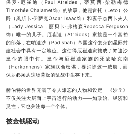
保罗·厄崔
迪（
Paul Atreides，蒂莫西·柴勒梅德
Timothée Chalamet饰）的故事，他是
雷
托
（Leto）公
爵（奥斯卡·伊萨克Oscar Isaac饰）和妻子杰西卡夫人
（Lady Jessica，丽贝卡·弗格森Rebecca Ferguson
饰）唯一的儿子。厄崔迪（Atreides）家族是一个富裕
的部落，在帕迪沙（Padishah）帝国这个复杂的星际封
建社会中具有一定地位。这使得厄崔迪家族成了帕迪沙
皇帝的眼中钉。皇帝与厄崔迪家族的死敌哈克南
（Harkonnens）家族联合密谋，要消除这一威胁，而
保罗必须从这场背叛的乱战中生存下来。
赫伯特的世界充满了令人难忘的人物和设定，《沙丘》
不仅关注大层面上宇宙运行的动力——如政治、经济和
灵性，它也关注每一个个体。
被金钱驱动